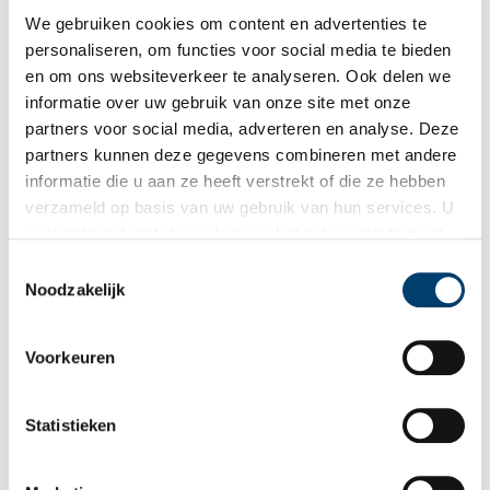
We gebruiken cookies om content en advertenties te
Vul deze informatie aan of geef een reactie.
personaliseren, om functies voor social media te bieden
en om ons websiteverkeer te analyseren. Ook delen we
informatie over uw gebruik van onze site met onze
partners voor social media, adverteren en analyse. Deze
partners kunnen deze gegevens combineren met andere
Vereiste velden zijn gemarkeerd met *. Het e-mailadres wordt niet
informatie die u aan ze heeft verstrekt of die ze hebben
gepubliceerd.
verzameld op basis van uw gebruik van hun services. U
Naam
*
gaat akkoord met de cookies en het
privacystatement
als u onze website blijft gebruiken.
Toestemmingsselectie
Noodzakelijk
E-mail
*
Voorkeuren
Vink dit aan als u op de hoogte gehouden wil worden.
Statistieken