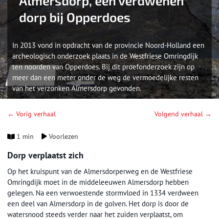
Almersdorp, een verdwenen
dorp bij Opperdoes
In 2013 vond in opdracht van de provincie Noord-Holland een
archeologisch onderzoek plaats in de Westfriese Omringdijk
ten noorden van Opperdoes. Bij dit proefonderzoek zijn op
meer dan een meter onder de weg de vermoedelijke resten
van het verzonken Almersdorp gevonden.
← Vorig verhaal
Volgend verhaal →
1 min
Voorlezen
Dorp verplaatst zich
Op het kruispunt van de Almersdorperweg en de Westfriese
Omringdijk moet in de middeleeuwen Almersdorp hebben
gelegen. Na een verwoestende stormvloed in 1334 verdween
een deel van Almersdorp in de golven. Het dorp is door de
watersnood steeds verder naar het zuiden verplaatst, om