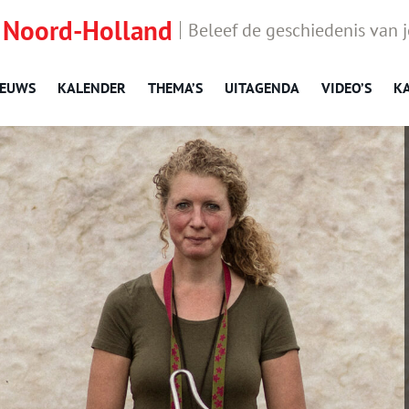
 Noord-Holland
Beleef de geschiedenis van 
IEUWS
KALENDER
THEMA’S
UITAGENDA
VIDEO’S
K