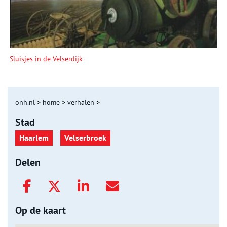
Sluisjes in de Velserdijk
onh.nl
>
home
>
verhalen
>
Stad
Haarlem
Velserbroek
Delen
Op de kaart