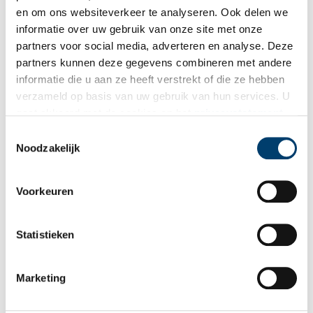
waarvan men grasland maakt. Sinds deze tijd is de hele dijk met
en om ons websiteverkeer te analyseren. Ook delen we
gras begroeid.
informatie over uw gebruik van onze site met onze
partners voor social media, adverteren en analyse. Deze
partners kunnen deze gegevens combineren met andere
informatie die u aan ze heeft verstrekt of die ze hebben
verzameld op basis van uw gebruik van hun services. U
gaat akkoord met de cookies en het
privacystatement
als u onze website blijft gebruiken.
Toestemmingsselectie
Noodzakelijk
Voorkeuren
Statistieken
De begroeide Velserdijk met restanten van de Hadersluis in 1975. Beeld: Noord-
Hollands Archief.
Marketing
Auteur
: Eva van Dijk.
Publicatiedatum: 16/06/2011