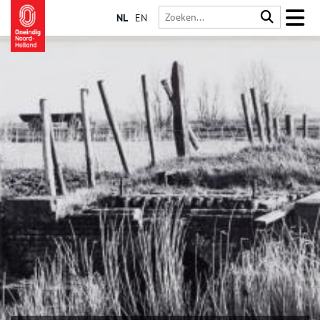
NL
EN