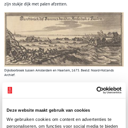
zijn stukje dijk met palen afzetten.
Dijkdoorbraak tussen Amsterdam en Haarlem, 1675. Beeld: Noord-Hollands
Archief.
Velserdijk verliest functie
Halverwege de negentiende eeuw wordt de dijk nogmaals
verhoogd en verzwaard. Maar met de aanleg van het
Noordzeekanaal enkele tientallenjaren later is het Wijkermeer
Deze website maakt gebruik van cookies
drooggelegd en daarmee verliest de Velserdijk haar functie als
We gebruiken cookies om content en advertenties te
zeewaterkering. Langzaam maar zeker wordt de steenglooiing
personaliseren, om functies voor social media te bieden
langs de dijk verwijderd. Aan de buitenkant wordt modder gestort