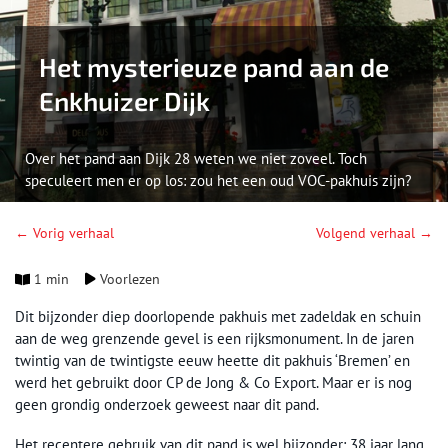
Het mysterieuze pand aan de
Enkhuizer Dijk
Over het pand aan Dijk 28 weten we niet zoveel. Toch
speculeert men er op los: zou het een oud VOC-pakhuis zijn?
← Vorig verhaal
Volgend verhaal →
1 min
Voorlezen
Dit bijzonder diep doorlopende pakhuis met zadeldak en schuin
aan de weg grenzende gevel is een rijksmonument. In de jaren
twintig van de twintigste eeuw heette dit pakhuis ‘Bremen’ en
werd het gebruikt door CP de Jong & Co Export. Maar er is nog
geen grondig onderzoek geweest naar dit pand.
Het recentere gebruik van dit pand is wel bijzonder: 38 jaar lang