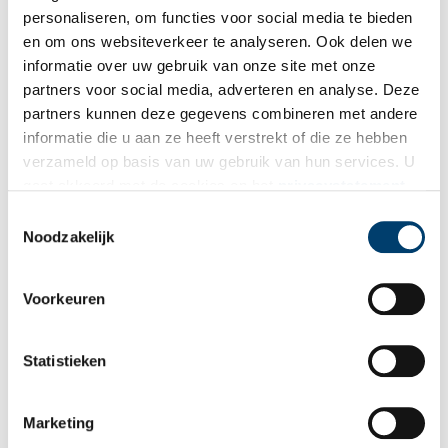
personaliseren, om functies voor social media te bieden
Bij inschrijving gaat u akkoord met ons
privacybeleid
.
en om ons websiteverkeer te analyseren. Ook delen we
informatie over uw gebruik van onze site met onze
partners voor social media, adverteren en analyse. Deze
Aanvullingen
partners kunnen deze gegevens combineren met andere
informatie die u aan ze heeft verstrekt of die ze hebben
Vul deze informatie aan of geef een reactie.
verzameld op basis van uw gebruik van hun services. U
gaat akkoord met de cookies en het
privacystatement
1 reactie
als u onze website blijft gebruiken.
Toestemmingsselectie
Juanita de jong
schreef:
Noodzakelijk
25/05/2023 om 16:03
Ja ik ken dit huis wel , maar ze blijven toch wel met die
lange vingers van dat huis af toch !
Voorkeuren
Nee het is een schat van Enkhuizen , en elke echte
Enkhuizer kent het . Dit huis hoort in de oude binnenstad .
Statistieken
Groeten j de jong
Reply
Marketing