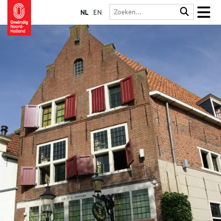
NL
EN