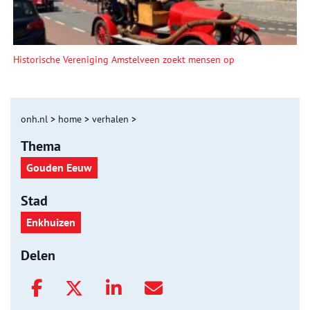
Historische Vereniging Amstelveen zoekt mensen op
onh.nl
>
home
>
verhalen
>
Thema
Gouden Eeuw
Stad
Enkhuizen
Delen