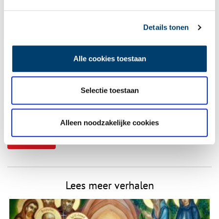
Vereiste velden zijn gemarkeerd met *. Het e-mailadres wordt niet
Details tonen
gepubliceerd.
Naam
*
Alle cookies toestaan
E-mail
*
Selectie toestaan
Vink dit aan als u op de hoogte gehouden wil worden.
Alleen noodzakelijke cookies
Lees meer verhalen