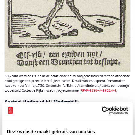
Blijkbaar werd de Elf-rib in de achttiende eeuw nog geassocieerd met de dansende
dood getuige een prent in het Rijksmuseum. Detail van volksprent. Prentmaker
Isaac van der Vinne, 1730. Onderschrift: ‘Elf-rib / ten einde uit / danst een deuntje
tot besluit’. Collectie Rijksmuseum, objectnummer
RP-P-1896-A-19214-4
.
Kasteel Radboud bij Medemblik
Het kasteel bij de haven van Medemblik droeg in het verleden de
naam ‘Huys te Medemblik’ en ‘Kasteel Medemblik’. In de
volksmond werd het echter ‘Kasteel Rabbaud’ genoemd. Ondanks
dat het kasteel in 1288 werd gebouwd in opdracht van de
Deze website maakt gebruik van cookies