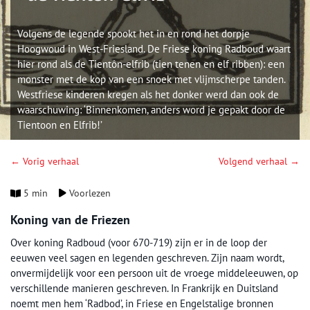
Volgens de legende spookt het in en rond het dorpje
Hoogwoud in West-Friesland. De Friese koning Radboud waart
hier rond als de Tientôn-elfrib (tien tenen en elf ribben): een
monster met de kop van een snoek met vlijmscherpe tanden.
Westfriese kinderen kregen als het donker werd dan ook de
waarschuwing: ‘Binnenkomen, anders word je gepakt door de
Tientoon en Elfrib!’
← Vorig verhaal
Volgend verhaal →
5 min
Voorlezen
Koning van de Friezen
Over koning Radboud (voor 670-719) zijn er in de loop der
eeuwen veel sagen en legenden geschreven. Zijn naam wordt,
onvermijdelijk voor een persoon uit de vroege middeleeuwen, op
verschillende manieren geschreven. In Frankrijk en Duitsland
noemt men hem ‘Radbod’, in Friese en Engelstalige bronnen