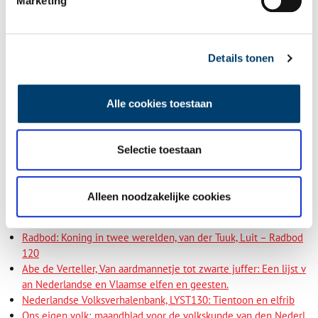
Marketing
Details tonen
Kasteel Radboud in Medemblik. Beeld:
Wikimedia Commons.
Auteur:
Judith van Amelsvoort, met dank aan Abe van der Veen.
Alle cookies toestaan
Omslagfoto:
Elf-rib, Isaac Vincentsz. van der Vinne, naar Isaac van
Ostade, 1731 – 1732. Collectie Rijksmuseum, objectnummer:
BI-B-
0705-37.
Selectie toestaan
Bronnen:
Alleen noodzakelijke cookies
Wikipedia Radboud (koning)
Redbad (Radboud), koning der Friezen – biografie
Radbod: Koning in twee werelden, van der Tuuk, Luit – Radbod
120
Abe de Verteller, Van aardmannetje tot zwarte juffer: Een lijst v
an Nederlandse en Vlaamse elfen en geesten.
Nederlandse Volksverhalenbank, LYST130: Tientoon en elfrib
Ons eigen volk; maandblad voor de volkskunde van den Nederl