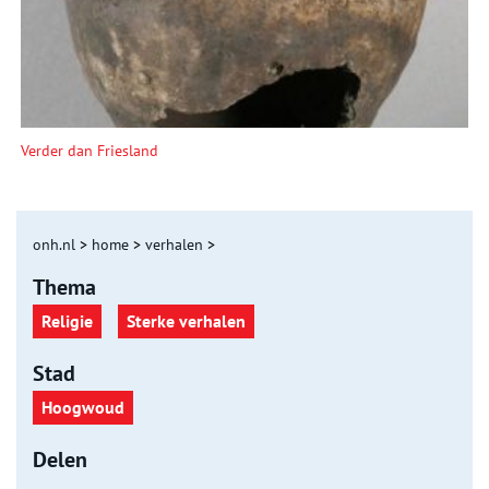
Verder dan Friesland
onh.nl
>
home
>
verhalen
>
Thema
Religie
Sterke verhalen
Stad
Hoogwoud
Delen