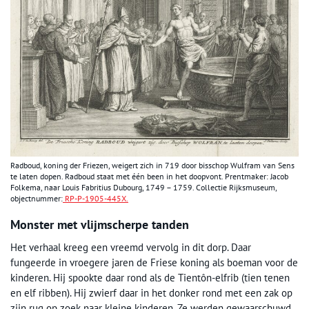
Radboud, koning der Friezen, weigert zich in 719 door bisschop Wulfram van Sens
te laten dopen. Radboud staat met één been in het doopvont. Prentmaker: Jacob
Folkema, naar Louis Fabritius Dubourg, 1749 – 1759. Collectie Rijksmuseum,
objectnummer:
RP-P-1905-445X.
Monster met vlijmscherpe tanden
Het verhaal kreeg een vreemd vervolg in dit dorp. Daar
fungeerde in vroegere jaren de Friese koning als boeman voor de
kinderen. Hij spookte daar rond als de Tientôn-elfrib (tien tenen
en elf ribben). Hij zwierf daar in het donker rond met een zak op
zijn rug op zoek naar kleine kinderen. Ze werden gewaarschuwd