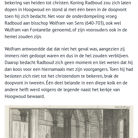
bekering van heiden tot christen. Koning Radboud zou zich laten
dopen in Hoogwoud en stond al met één been in de doopvont
toen hij zich bedacht. Net voor de onderdompeling vroeg
Radboud aan bisschop Wolfram van Sens (640-703), ook wel
Wulfram van Fontanelle genoemd, of zijn voorouders ook in de
hemel zouden zijn.
Wolfram antwoordde dat dat niet het geval was, aangezien zij
immers niet gedoopt waren en dus in de hel zouden verblijven.
Daarop bedacht Radboud zich geen moment en liet weten dat hij
dan koos voor een hiernamaals met zijn voorgangers. Toen hij had
besloten zich niet tot het christendom te bekeren, brak de
doopvont in tweeën. Één deel belande in een diepe kolk en de
andere helft werd volgens de legende naast het kerkje van
Hoogwoud bewaard.