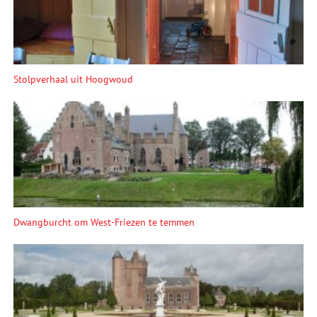
Stolpverhaal uit Hoogwoud
Dwangburcht om West-Friezen te temmen