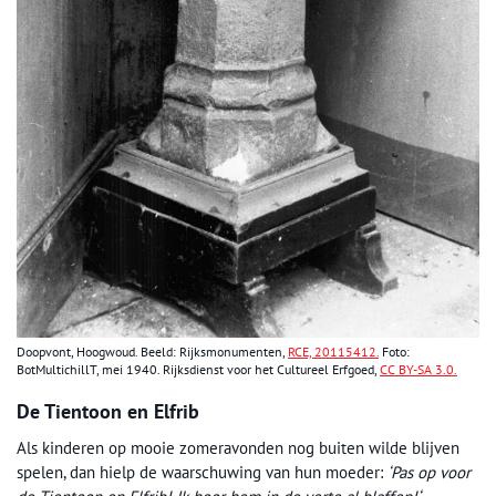
Doopvont, Hoogwoud. Beeld: Rijksmonumenten,
RCE, 20115412.
Foto:
BotMultichillT, mei 1940. Rijksdienst voor het Cultureel Erfgoed,
CC BY-SA 3.0.
De Tientoon en Elfrib
Als kinderen op mooie zomeravonden nog buiten wilde blijven
spelen, dan hielp de waarschuwing van hun moeder:
‘Pas op voor