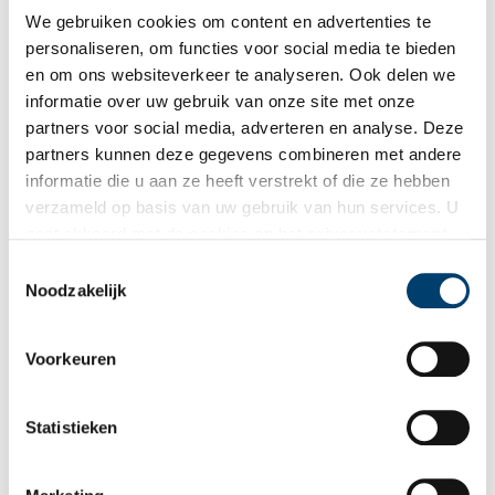
Hollandse graaf Floris V, dacht men eeuwenlang dat het veel
We gebruiken cookies om content en advertenties te
eerder door koning Radboud was gebouwd. Sommigen beweren
personaliseren, om functies voor social media te bieden
dat het huidige kasteel inderdaad uit de dertiende eeuw stamt,
en om ons websiteverkeer te analyseren. Ook delen we
maar onder de grond de fundamenten liggen van een veel ouder
informatie over uw gebruik van onze site met onze
fort. Deze oude Friese fundamenten van ‘Radbouds fort’ zijn
partners voor social media, adverteren en analyse. Deze
echter nooit teruggevonden.
partners kunnen deze gegevens combineren met andere
Vanwege de vele legendes en verhalen is het kasteel uiteindelijk
informatie die u aan ze heeft verstrekt of die ze hebben
officieel omgedoopt tot
‘Kasteel Radboud’
.
verzameld op basis van uw gebruik van hun services. U
gaat akkoord met de cookies en het
privacystatement
als u onze website blijft gebruiken.
Toestemmingsselectie
Noodzakelijk
Voorkeuren
Statistieken