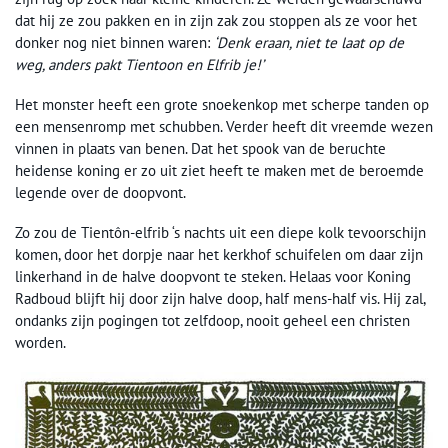
dat hij ze zou pakken en in zijn zak zou stoppen als ze voor het
donker nog niet binnen waren:
‘Denk eraan, niet te laat op de
weg, anders pakt Tientoon en Elfrib je!’
Het monster heeft een grote snoekenkop met scherpe tanden op
een mensenromp met schubben. Verder heeft dit vreemde wezen
vinnen in plaats van benen. Dat het spook van de beruchte
heidense koning er zo uit ziet heeft te maken met de beroemde
legende over de doopvont.
Zo zou de Tientôn-elfrib ‘s nachts uit een diepe kolk tevoorschijn
komen, door het dorpje naar het kerkhof schuifelen om daar zijn
linkerhand in de halve doopvont te steken. Helaas voor Koning
Radboud blijft hij door zijn halve doop, half mens-half vis. Hij zal,
ondanks zijn pogingen tot zelfdoop, nooit geheel een christen
worden.