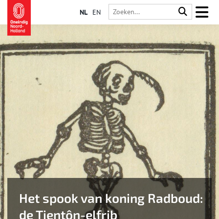
NL
EN
Het spook van koning Radboud:
de Tientôn-elfrib