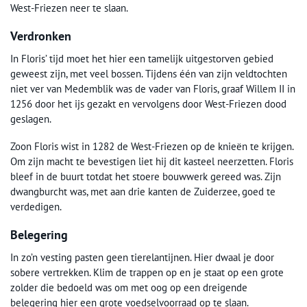
West-Friezen neer te slaan.
Verdronken
In Floris’ tijd moet het hier een tamelijk uitgestorven gebied
geweest zijn, met veel bossen. Tijdens één van zijn veldtochten
niet ver van Medemblik was de vader van Floris, graaf Willem II in
1256 door het ijs gezakt en vervolgens door West-Friezen dood
geslagen.
Zoon Floris wist in 1282 de West-Friezen op de knieën te krijgen.
Om zijn macht te bevestigen liet hij dit kasteel neerzetten. Floris
bleef in de buurt totdat het stoere bouwwerk gereed was. Zijn
dwangburcht was, met aan drie kanten de Zuiderzee, goed te
verdedigen.
Belegering
In zo’n vesting pasten geen tierelantijnen. Hier dwaal je door
sobere vertrekken. Klim de trappen op en je staat op een grote
zolder die bedoeld was om met oog op een dreigende
belegering hier een grote voedselvoorraad op te slaan.