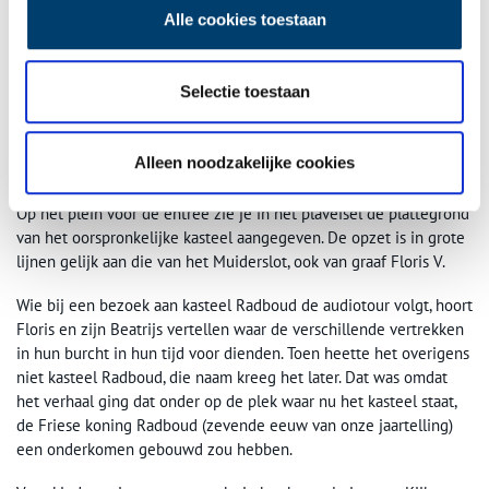
Alle cookies toestaan
In de torenkamer zie je nog een muur met kloostermoppen die
uit Friesland waren gehaald. Er boven is een deel gerestaureerd
in het strakke rode baksteen van een eeuw geleden. Van alles is
Selectie toestaan
sindsdien aan het oorspronkelijke bouwwerk veranderd, maar het
is nog steeds een indrukwekkend gebouw. Lopend door de zalen
en de toren opklimmend, krijg je een goed beeld van het kasteel
Alleen noodzakelijke cookies
dat Floris V (1254-1296) voor ogen had.
Op het plein voor de entree zie je in het plaveisel de plattegrond
van het oorspronkelijke kasteel aangegeven. De opzet is in grote
lijnen gelijk aan die van het Muiderslot, ook van graaf Floris V.
Wie bij een bezoek aan kasteel Radboud de audiotour volgt, hoort
Floris en zijn Beatrijs vertellen waar de verschillende vertrekken
in hun burcht in hun tijd voor dienden. Toen heette het overigens
niet kasteel Radboud, die naam kreeg het later. Dat was omdat
het verhaal ging dat onder op de plek waar nu het kasteel staat,
de Friese koning Radboud (zevende eeuw van onze jaartelling)
een onderkomen gebouwd zou hebben.