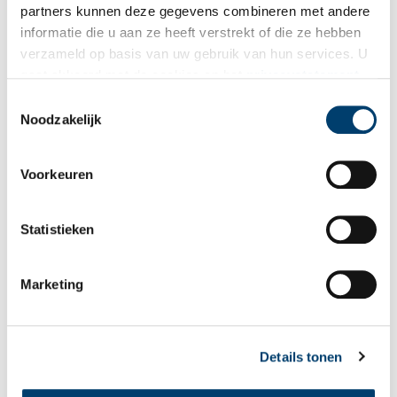
begin van Tweede Wereldoorlog is ‘De Nachtwacht’ van
partners kunnen deze gegevens combineren met andere
Rembrandt hier verborgen. Later is het schilderij verhuisd naar
informatie die u aan ze heeft verstrekt of die ze hebben
een veiliger onderduikadres: een bunker bij Castricum.
verzameld op basis van uw gebruik van hun services. U
gaat akkoord met de cookies en het
privacystatement
als u onze website blijft gebruiken.
Toestemmingsselectie
Noodzakelijk
Voorkeuren
Statistieken
Marketing
De vertrekken in het kasteel zijn sober gehouden.
Details tonen
Kloostermoppen