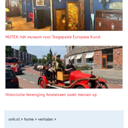
MUTEK: hét museum voor Toegepaste Europese Kunst
Historische Vereniging Amstelveen zoekt mensen op
onh.nl
>
home
>
verhalen
>