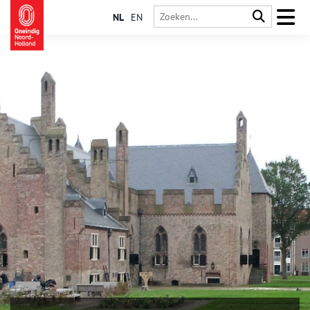
NL
EN