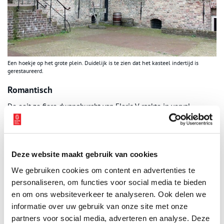
Een hoekje op het grote plein. Duidelijk is te zien dat het kasteel indertijd is
gerestaureerd.
Romantisch
De ooit zo fiere dwangburcht van Floris V raakte in verval.
Midden 19e eeuw gingen er dan ook stemmen op om de hele
handel te slopen. Koning Willem II verzette zich daartegen en
toen men eind van die eeuw meer oog kreeg voor de betekenis
van vaderlandse monumenten, kwam er voor het kasteel een
Deze website maakt gebruik van cookies
nieuwe kans. De onaantrekkelijke ruïne moest, zo betoogden
We gebruiken cookies om content en advertenties te
bouwkundigen als Victor de Stuers en Pierre Cuypers, worden
personaliseren, om functies voor social media te bieden
opgeknapt tot romantisch kasteel. Aldus werd besloten.
en om ons websiteverkeer te analyseren. Ook delen we
Het kasteel heeft vorige eeuw nog even gefungeerd als veilig
informatie over uw gebruik van onze site met onze
onderkomen voor een kostbaar schilderij. Vlak voor en pal na het
partners voor social media, adverteren en analyse. Deze