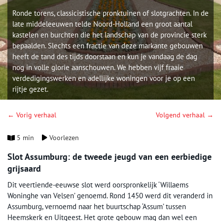
Ronde torens, classicistische pronktuinen of slotgrachten. In de
late middeleeuwen telde Noord-Holland een groot aantal
kastelen en burchten die het landschap van de provincie sterk
bepaalden. Slechts een fractie van deze markante gebouwen
heeft de tand des tijds doorstaan en kun je vandaag de dag
nog in volle glorie aanschouwen. We hebben vijf fraaie
verdedigingswerken en adellijke woningen voor je op een
rijtje gezet.
← Vorig verhaal
Volgend verhaal →
5 min
Voorlezen
Slot Assumburg: de tweede jeugd van een eerbiedige
grijsaard
Dit veertiende-eeuwse slot werd oorspronkelijk ‘Willaems
Woninghe van Velsen’ genoemd. Rond 1450 werd dit veranderd in
Assumburg, vernoemd naar het buurtschap ‘Assum’ tussen
Heemskerk en Uitgeest. Het grote gebouw mag dan wel een