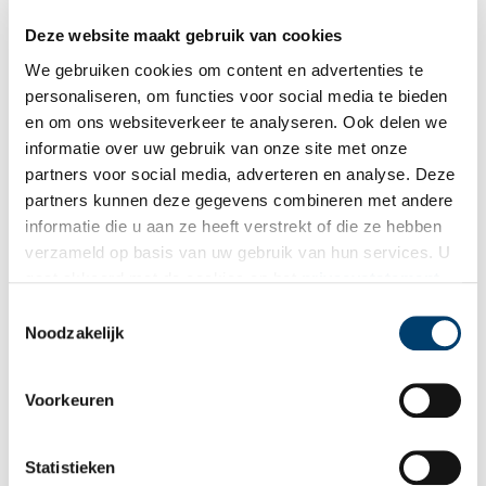
van Muiden en baljuw van het Gooiland, maakte hij tijdens de
Deze website maakt gebruik van cookies
Hollandse renaissance de gangen van het kasteel onveilig.
We gebruiken cookies om content en advertenties te
Na de Franse tijd raakte het kasteel in verval. De indrukwekkende
personaliseren, om functies voor social media te bieden
geschiedenis van het Muiderslot kwam vervolgens in 1825 bijna
en om ons websiteverkeer te analyseren. Ook delen we
ten einde, maar gelukkig werd de burcht van de sloop gered en
informatie over uw gebruik van onze site met onze
als Rijksmuseum gerestaureerd en in gebruik genomen.
partners voor social media, adverteren en analyse. Deze
partners kunnen deze gegevens combineren met andere
informatie die u aan ze heeft verstrekt of die ze hebben
verzameld op basis van uw gebruik van hun services. U
gaat akkoord met de cookies en het
privacystatement
als u onze website blijft gebruiken.
Toestemmingsselectie
Noodzakelijk
Voorkeuren
Statistieken