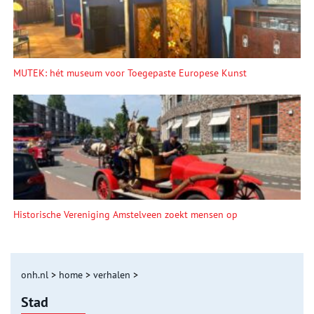
MUTEK: hét museum voor Toegepaste Europese Kunst
Historische Vereniging Amstelveen zoekt mensen op
onh.nl
>
home
>
verhalen
>
Stad