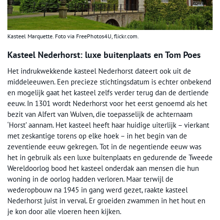
Kasteel Marquette. Foto via FreePhotos4U, flickr.com.
Kasteel Nederhorst: luxe buitenplaats en Tom Poes
Het indrukwekkende kasteel Nederhorst dateert ook uit de
middeleeuwen. Een precieze stichtingsdatum is echter onbekend
en mogelijk gaat het kasteel zelfs verder terug dan de dertiende
eeuw. In 1301 wordt Nederhorst voor het eerst genoemd als het
bezit van Alfert van Wulven, die toepasselijk de achternaam
‘Horst’ aannam. Het kasteel heeft haar huidige uiterlijk – vierkant
met zeskantige torens op elke hoek – in het begin van de
zeventiende eeuw gekregen. Tot in de negentiende eeuw was
het in gebruik als een luxe buitenplaats en gedurende de Tweede
Wereldoorlog bood het kasteel onderdak aan mensen die hun
woning in de oorlog hadden verloren. Maar terwijl de
wederopbouw na 1945 in gang werd gezet, raakte kasteel
Nederhorst juist in verval. Er groeiden zwammen in het hout en
je kon door alle vloeren heen kijken.