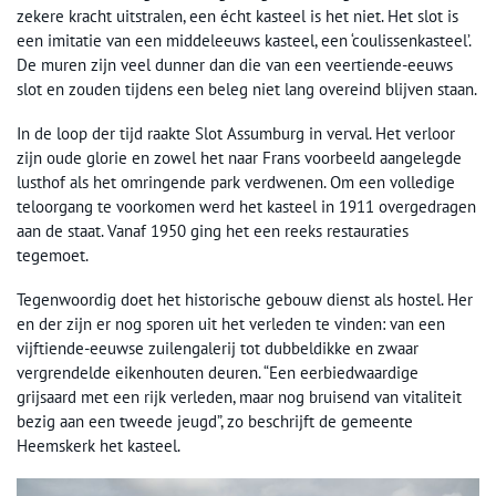
zekere kracht uitstralen, een écht kasteel is het niet. Het slot is
een imitatie van een middeleeuws kasteel, een ‘coulissenkasteel’.
De muren zijn veel dunner dan die van een veertiende-eeuws
slot en zouden tijdens een beleg niet lang overeind blijven staan.
In de loop der tijd raakte Slot Assumburg in verval. Het verloor
zijn oude glorie en zowel het naar Frans voorbeeld aangelegde
lusthof als het omringende park verdwenen. Om een volledige
teloorgang te voorkomen werd het kasteel in 1911 overgedragen
aan de staat. Vanaf 1950 ging het een reeks restauraties
tegemoet.
Tegenwoordig doet het historische gebouw dienst als hostel. Her
en der zijn er nog sporen uit het verleden te vinden: van een
vijftiende-eeuwse zuilengalerij tot dubbeldikke en zwaar
vergrendelde eikenhouten deuren. “Een eerbiedwaardige
grijsaard met een rijk verleden, maar nog bruisend van vitaliteit
bezig aan een tweede jeugd”, zo beschrijft de gemeente
Heemskerk het kasteel.