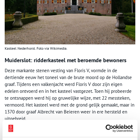
Kasteel Nederhorst. Foto via Wikimedia.
Muiderslot: ridderkasteel met beroemde bewoners
Deze markante stenen vesting van Floris V, vormde in de
dertiende eeuw het toneel van de brute moord op de Hollandse
graaf. Tijdens een valkenjacht werd Floris V door zijn eigen
edelen ontvoerd en in het kasteel vastgezet. Toen hij probeerde
te ontsnappen werd hij op gruwelijke wijze, met 22 messteken,
vermoord. Het kasteel werd met de grond gelijk gemaakt, maar in
1370 door graaf Albrecht van Beieren weer in ere hersteld en
uitgebreid.
Een volgende beroemde bewoner, die de geschiedenis van het
Muiderslot heeft verrijkt, was Pieter Corneliszoon Hooft. Als drost