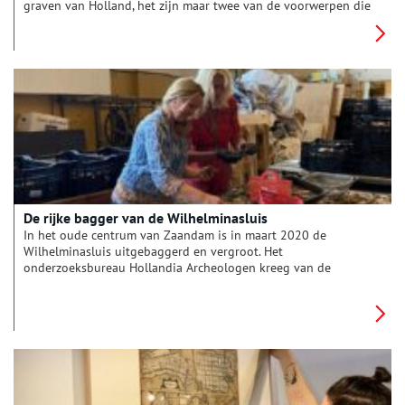
graven van Holland, het zijn maar twee van de voorwerpen die
dit voorjaar in de Alkmaarse Boterstaat werden gevonden.
Stadsarcheologen Nancy de Jong-Lambregts en Niels Tuinman
vertellen er meer over.
De rijke bagger van de Wilhelminasluis
In het oude centrum van Zaandam is in maart 2020 de
Wilhelminasluis uitgebaggerd en vergroot. Het
onderzoeksbureau Hollandia Archeologen kreeg van de
Provincie Noord-Holland de opdracht om het archeologisch
onderzoek hierbij uit te voeren. De gemeente Zaanstad schreef
het Programma van Eisen waaraan het onderzoek moest
voldoen, begeleidde de werkzaamheden, sorteerde de
vondsten en conserveerde en determineerde een deel daarvan.
Ook (Zaanse) amateurarcheologen, vrijwilligers en studenten
van diverse opleidingen hielpen een handje mee. Dat tijdens
de werkzaamheden ruim 400.000 vondsten uit de 15e tot en