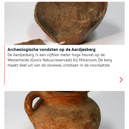
Archeologische vondsten op de Aardjesberg
De Aardjesberg is een vijftien meter hoge heuvel op de
Westerheide (Goois Natuurreservaat) bij Hilversum. De berg
maakt deel uit van de stuwwal, ontstaan in de voorlaatste
ijstijd zo’n 150.000 jaar geleden. De Aardjesberg is altijd al een
bijzondere plek geweest. Al voor de laatste ijstijd die ongeveer
10.000 jaar geleden eindigde, heeft de prehistorische mens
hier sporen achtergelaten.