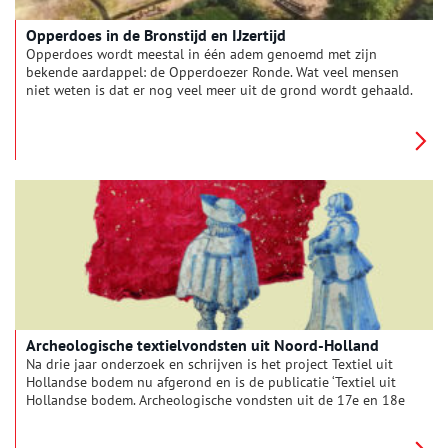
Opperdoes in de Bronstijd en IJzertijd
Opperdoes wordt meestal in één adem genoemd met zijn
bekende aardappel: de Opperdoezer Ronde. Wat veel mensen
niet weten is dat er nog veel meer uit de grond wordt gehaald.
In de jaren 1980 werd er in het kleine dorp een grootschalige
archeologische opgraving gedaan. Uit de archeologische
vondsten bleek dat er hier al sinds de Midden-Bronstijd (1700
v.Chr.) mensen woonden. De resultaten van dit onderzoek zijn
onlangs gepubliceerd in ‘Opperdoes, een geliefde plek. Oud
onderzoek, nieuwe resultaten: bewoning in de Bronstijd en
IJzertijd.’
Archeologische textielvondsten uit Noord-Holland
Na drie jaar onderzoek en schrijven is het project Textiel uit
Hollandse bodem nu afgerond en is de publicatie ‘Textiel uit
Hollandse bodem. Archeologische vondsten uit de 17e en 18e
eeuw’ te koop. Tijdens dit project zijn vele archeologische
vondsten bekeken, waaronder vondsten uit het depot in