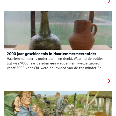
Amsterdam. In dit artikel komen enkele damast vondsten
voorbij, gekoppeld aan beschrijvingen van het gebruik van
damast in historische bronnen én enkele overgebleven
museumstukken.
2000 jaar geschiedenis in Haarlemmermeerpolder
Haarlemmermeer is ouder dan men denkt. Waar nu de polder
ligt was 9000 jaar geleden een wadden- en kweldergebied.
Vanaf 3000 voor Chr. werd de invloed van de zee minder. Er
ontstond een kustgordel met strandwallen waar mensen
woonden. Dit weten wij door archeologische vondsten bij het
vroegere eiland Abbenes. Deze en andere bodemschatten zijn
tot 20 mei 2024 te zien in het Historisch Museum
Haarlemmermeer.