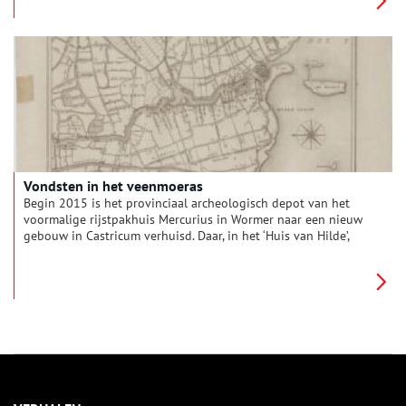
Omringdijk
stond, slechts gescheiden van de Zuiderzee door
een lage zomerdijk. De funderingen van de boerderij waren
nog redelijk gaaf aanwezig. Rondom de boerderij is fraai
huishoudelijk afval zoals versierde borden, maar ook een Sint-
Jakobsschelp en fraai glaswerk gevonden.
Vondsten in het veenmoeras
Begin 2015 is het provinciaal archeologisch depot van het
voormalige rijstpakhuis Mercurius in Wormer naar een nieuw
gebouw in Castricum verhuisd. Daar, in het ‘Huis van Hilde’,
kunnen archeologische schatten beter worden geconserveerd
en tentoongesteld. In heel Noord-Holland zijn er bijzondere
bodemvondsten gedaan, ook in de moerasachtige Zaanstreek
zelf, die veel vertellen over de Friezen.