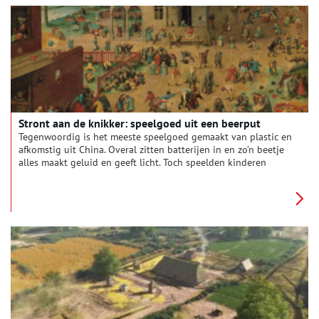
Stront aan de knikker: speelgoed uit een beerput
Tegenwoordig is het meeste speelgoed gemaakt van plastic en
afkomstig uit China. Overal zitten batterijen in en zo’n beetje
alles maakt geluid en geeft licht. Toch speelden kinderen
eeuwenlang met handgemaakt speelgoed van natuurlijke
materialen. Tijdens archeologische opgravingen worden er
regelmatig knikkers, tollen, poppengoed, dobbel- en
dominostenen teruggevonden. Zoals bij een opgraving van
een beerput in Amsterdam, waar zelfs een speelgoed
veldkanon weer het licht zag.