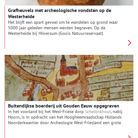
Grafheuvels met archeologische vondsten op de
Westerheide
Het blijft een apart gevoel om te wandelen op grond waar
5000 jaar geleden mensen werden begraven. Op de
Westerheide bij Hilversum (Goois Natuurreservaat)
zijn zeventien grafheuvels gevonden, waar bijzondere
archeologische vondsten zijn gedaan.
Buitendijkse boerderij uit Gouden Eeuw opgegraven
In het voorland bij het West-Friese dorp
Schellinkhout
, nabij
Hoorn, is in opdracht van het Hoogheemraadschap Hollands
Noorderkwartier door Archeologie West-Friesland een grote
boerderij uit de zestiende-zeventiende eeuw opgegraven. De
boerderij is bijzonder omdat deze buiten de
Westfriese