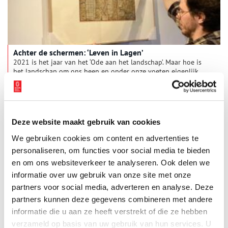
met de 18e eeuw gevonden zouden worden, overtrof alle
verwachtingen.
Achter de schermen: ‘Leven in Lagen’
2021 is het jaar van het ‘Ode aan het landschap’. Maar hoe is
het landschap om ons heen en onder onze voeten eigenlijk
ontstaan? Projectleider Mart van de Wiel geeft Oneindig
Noord-Holland een kijkje achter de schermen bij de nieuwe
tentoonstelling ‘Leven in Lagen’ bij Huis van Hilde en deelt
zijn favoriete verhalen.
Deze website maakt gebruik van cookies
We gebruiken cookies om content en advertenties te
personaliseren, om functies voor social media te bieden
en om ons websiteverkeer te analyseren. Ook delen we
informatie over uw gebruik van onze site met onze
partners voor social media, adverteren en analyse. Deze
partners kunnen deze gegevens combineren met andere
De Sommeltjes: kabouters van Texel
informatie die u aan ze heeft verstrekt of die ze hebben
Oostelijk van het dorp De Waal op Texel lag eeuwenlang een
verzameld op basis van uw gebruik van hun services. U