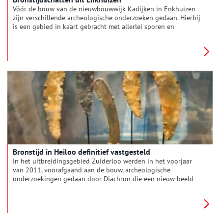
Vóór de bouw van de nieuwbouwwijk Kadijken in Enkhuizen
zijn verschillende archeologische onderzoeken gedaan. Hierbij
is een gebied in kaart gebracht met allerlei sporen en
vondsten uit de midden- tot late bronstijd, ongeveer de
periode 1600-800 v.Chr. In deze periode is het huidige West-
Friesland dicht bewoond geweest.
Bronstijd in Heiloo definitief vastgesteld
In het uitbreidingsgebied Zuiderloo werden in het voorjaar
van 2011, voorafgaand aan de bouw, archeologische
onderzoekingen gedaan door Diachron die een nieuw beeld
geven van de bewoningsgeschiedenis van de strandwal
waarop Heiloo is gelegen.