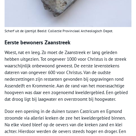
Scherf uit de ijzertijd. Beeld: Collectie Provinciaal Archeologisch Depot.
Eerste bewoners Zaanstreek
Woest, nat en leeg. Zo moet de Zaanstreek er lang geleden
hebben uitgezien. Tot ongeveer 1000 voor Christus is de streek
waarschijnlijk onbewoond geweest. De eerste levenstekens
dateren van ongeveer 600 voor Christus. Van de oudste
nederzettingen zijn restanten gevonden bij opgravingen rond
Assendelft en Krommenie. Aan de rand van het moerasachtige
hoogveen was daar een zogenoemd kweldergebied. Een gebied
dat droog ligt bij laagwater en overstroomt bij hoogwater.
Door een opening in de duinen tussen Castricum en Egmond
stroomde via allerlei kreken de zee het kweldergebied binnen.
Na elke vloed bleef op de oevers van die kreken zand en klei
achter. Hierdoor werden de oevers steeds hoger en droger. Een