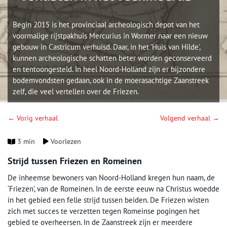
Begin 2015 is het provinciaal archeologisch depot van het
voormalige rijstpakhuis Mercurius in Wormer naar een nieuw
gebouw in Castricum verhuisd. Daar, in het 'Huis van Hilde',
kunnen archeologische schatten beter worden geconserveerd
en tentoongesteld. In heel Noord-Holland zijn er bijzondere
bodemvondsten gedaan, ook in de moerasachtige Zaanstreek
zelf, die veel vertellen over de Friezen.
← Vorig verhaal
Volgend verhaal →
3 min
Voorlezen
Strijd tussen Friezen en Romeinen
De inheemse bewoners van Noord-Holland kregen hun naam, de
‘Friezen’, van de Romeinen. In de eerste eeuw na Christus woedde
in het gebied een felle strijd tussen beiden. De Friezen wisten
zich met succes te verzetten tegen Romeinse pogingen het
gebied te overheersen. In de Zaanstreek zijn er meerdere