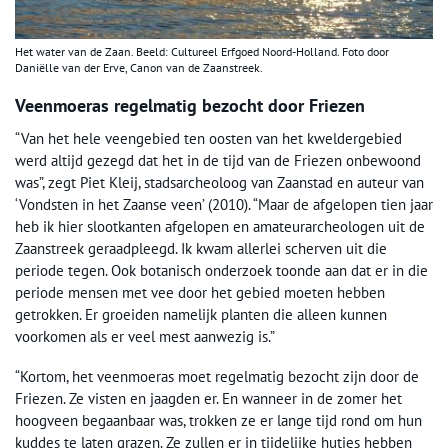
Het water van de Zaan. Beeld: Cultureel Erfgoed Noord-Holland. Foto door
Daniëlle van der Erve, Canon van de Zaanstreek.
Veenmoeras regelmatig bezocht door Friezen
“Van het hele veengebied ten oosten van het kweldergebied
werd altijd gezegd dat het in de tijd van de Friezen onbewoond
was”, zegt Piet Kleij, stadsarcheoloog van Zaanstad en auteur van
‘Vondsten in het Zaanse veen’ (2010). “Maar de afgelopen tien jaar
heb ik hier slootkanten afgelopen en amateurarcheologen uit de
Zaanstreek geraadpleegd. Ik kwam allerlei scherven uit die
periode tegen. Ook botanisch onderzoek toonde aan dat er in die
periode mensen met vee door het gebied moeten hebben
getrokken. Er groeiden namelijk planten die alleen kunnen
voorkomen als er veel mest aanwezig is.”
“Kortom, het veenmoeras moet regelmatig bezocht zijn door de
Friezen. Ze visten en jaagden er. En wanneer in de zomer het
hoogveen begaanbaar was, trokken ze er lange tijd rond om hun
kuddes te laten grazen. Ze zullen er in tijdelijke hutjes hebben