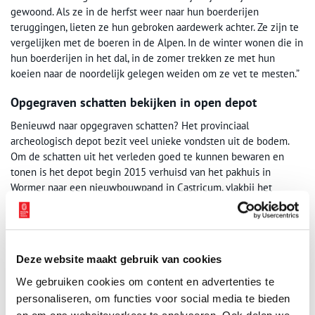
gewoond. Als ze in de herfst weer naar hun boerderijen
teruggingen, lieten ze hun gebroken aardewerk achter. Ze zijn te
vergelijken met de boeren in de Alpen. In de winter wonen die in
hun boerderijen in het dal, in de zomer trekken ze met hun
koeien naar de noordelijk gelegen weiden om ze vet te mesten.”
Opgegraven schatten bekijken in open depot
Benieuwd naar opgegraven schatten? Het provinciaal
archeologisch depot bezit veel unieke vondsten uit de bodem.
Om de schatten uit het verleden goed te kunnen bewaren en
tonen is het depot begin 2015 verhuisd van het pakhuis in
Wormer naar een nieuwbouwpand in Castricum, vlakbij het
station. Daar is een ‘open depot’: een combinatie van opslag en
tentoonstelling. Zowel specialisten als het grote publiek kunnen
daar informatie krijgen en de mooiste opgegraven schatten
uitgebreid bekijken. Waaronder die uit de Zaanstreek. Want het
Deze website maakt gebruik van cookies
depot ligt dan wel niet meer aan de Zaan, in de collectie blijven
de bijzondere vondsten uit de regio te bewonderen.
We gebruiken cookies om content en advertenties te
personaliseren, om functies voor social media te bieden