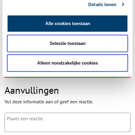
Details tonen
Ontvang de nieuwsbrief
Wilt u op de hoogte blijven van de mooiste verhalen en het
Alle cookies toestaan
laatste erfgoednieuws? Schrijf u dan nu in voor onze
wekelijkse nieuwsbrief!
Selectie toestaan
Alleen noodzakelijke cookies
Bij inschrijving gaat u akkoord met ons
privacybeleid
.
Aanvullingen
Vul deze informatie aan of geef een reactie.