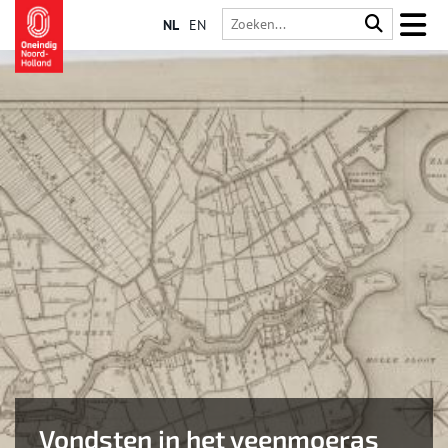
NL
EN
Vondsten in het veenmoeras