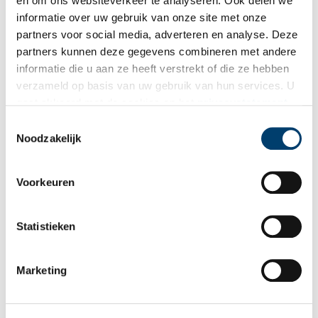
en om ons websiteverkeer te analyseren. Ook delen we
informatie over uw gebruik van onze site met onze
partners voor social media, adverteren en analyse. Deze
partners kunnen deze gegevens combineren met andere
informatie die u aan ze heeft verstrekt of die ze hebben
verzameld op basis van uw gebruik van hun services. U
gaat akkoord met de cookies en het
privacystatement
als u onze website blijft gebruiken.
Toestemmingsselectie
Noodzakelijk
Voorkeuren
Statistieken
Kaart van de Zaan. Beeld: Collectie Provinciale Atlas Noord-Holland.
Publicatiedatum: 25/11/2010
Marketing