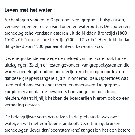
Leven met het water
Archeologen vonden in Opperdoes veel greppels, huisplaatsen,
verkavelingen en resten van kuilen en waterputten. De sporen en
archeologische vondsten dateren uit de Midden-Bronstijd (1800 –
1500 v.Chr.) tot de Late IJzertijd (200 – 12 v.Chr.). Hieruit blijkt dat
dit gebied zo’n 1500 jaar aansluitend bewoond was.
Deze regio kende vanwege de invloed van het water ook flinke
uitdagingen. Zo zijn er resten gevonden van greppelsystemen die
waren aangelegd rondom boerderijen. Archeologen ontdekten
dat deze greppels langere tijd zijn onderhouden. Opperdoes was
toentertijd omgeven door meren en moerassen. De greppels
zorgden ervoor dat de bewoners hun voetjes in huis droog
hielden. Waarschijnlijk hebben de boerderijen hierom ook op een
verhoging gestaan.
De belangrijkste vorm van reizen in de prehistorie was over
water, en wel met een ‘boomstamboot’. Deze term gebruiken
archeologen liever dan ‘boomstamkano’, aangezien het een betere