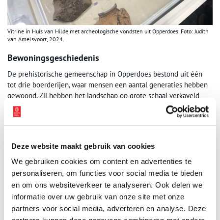
Vitrine in Huis van Hilde met archeologische vondsten uit Opperdoes. Foto: Judith
van Amelsvoort, 2024.
Bewoningsgeschiedenis
De prehistorische gemeenschap in Opperdoes bestond uit één
tot drie boerderijen, waar mensen een aantal generaties hebben
gewoond. Zij hebben het landschap op grote schaal verkaveld
met greppels en akkers. De grafheuvel uit de Midden-Bronstijd
(1800 – 1500 v.Chr.) in Opperdoes Zuid is nog een stille getuige
van hun aanwezigheid.
Deze website maakt gebruik van cookies
In dezelfde regio zijn de resten teruggevonden van twee
boerderijen uit het jaar 1000 en 800 v. Chr. Het zouden
We gebruiken cookies om content en advertenties te
uiteindelijk de mensen van Wieringen en Texel zijn die in de
personaliseren, om functies voor social media te bieden
Vroege IJzertijd (800-500 v. Chr.) naar Opperdoes trekken. Dit kan
en om ons websiteverkeer te analyseren. Ook delen we
worden afgeleid uit de resten van aardewerk. Uit deze periode
informatie over uw gebruik van onze site met onze
werden vele kuilen en diepe waterputten op de terreinen
partners voor social media, adverteren en analyse. Deze
gevonden. Hierna bleef het gebied lange tijd onbewoond, zeer