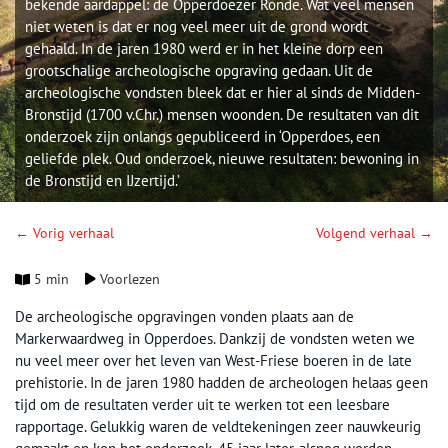
bekende aardappel: de Opperdoezer Ronde. Wat veel mensen
niet weten is dat er nog veel meer uit de grond wordt
gehaald. In de jaren 1980 werd er in het kleine dorp een
grootschalige archeologische opgraving gedaan. Uit de
archeologische vondsten bleek dat er hier al sinds de Midden-
Bronstijd (1700 v.Chr.) mensen woonden. De resultaten van dit
onderzoek zijn onlangs gepubliceerd in ‘Opperdoes, een
geliefde plek. Oud onderzoek, nieuwe resultaten: bewoning in
de Bronstijd en IJzertijd.’
← Vorig verhaal
Volgend verhaal →
5 min
Voorlezen
De archeologische opgravingen vonden plaats aan de
Markerwaardweg in Opperdoes. Dankzij de vondsten weten we
nu veel meer over het leven van West-Friese boeren in de late
prehistorie. In de jaren 1980 hadden de archeologen helaas geen
tijd om de resultaten verder uit te werken tot een leesbare
rapportage. Gelukkig waren de veldtekeningen zeer nauwkeurig