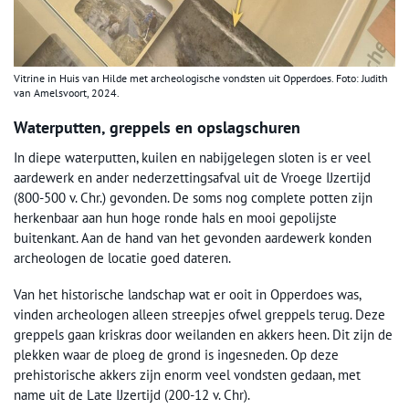
Vitrine in Huis van Hilde met archeologische vondsten uit Opperdoes. Foto: Judith
van Amelsvoort, 2024.
Waterputten, greppels en opslagschuren
In diepe waterputten, kuilen en nabijgelegen sloten is er veel
aardewerk en ander nederzettingsafval uit de Vroege IJzertijd
(800-500 v. Chr.) gevonden. De soms nog complete potten zijn
herkenbaar aan hun hoge ronde hals en mooi gepolijste
buitenkant. Aan de hand van het gevonden aardewerk konden
archeologen de locatie goed dateren.
Van het historische landschap wat er ooit in Opperdoes was,
vinden archeologen alleen streepjes ofwel greppels terug. Deze
greppels gaan kriskras door weilanden en akkers heen. Dit zijn de
plekken waar de ploeg de grond is ingesneden. Op deze
prehistorische akkers zijn enorm veel vondsten gedaan, met
name uit de Late IJzertijd (200-12 v. Chr).