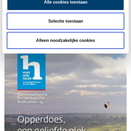
Alle cookies toestaan
publicatie
‘Opperdoes, een geliefde plek. Oud onderzoek, nieuwe
resultaten: bewoning in de Bronstijd en IJzertijd.
’ is verkrijgbaar in
de museumwinkel en online te raadplegen via de
website van de
Selectie toestaan
Provincie Noord-Holland.
Auteur:
Judith van Amelsvoort
Alleen noodzakelijke cookies