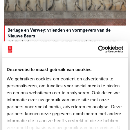
Berlage en Verwey: vrienden en vormgevers van de
Nieuwe Beurs
Het Amsterdamse beursgebouw mag dan wel de naam van zijn
architect Berlage dragen, in werkelijkheid was het een
Gesamtkunstwerk: een creatie van verschillende moderne
kunstenaars. Albert Verwey was één van hen. Als vriend van
Berlage kreeg hij de taak om de wanden van de nieuwe beurs
op te luisteren met dichtregels over Amsterdam als
Deze website maakt gebruik van cookies
handelsstad. Dat deed Verwey, als overtuigd socialist, met de
nodige scherpe kanttekeningen.
We gebruiken cookies om content en advertenties te
personaliseren, om functies voor social media te bieden
en om ons websiteverkeer te analyseren. Ook delen we
informatie over uw gebruik van onze site met onze
partners voor social media, adverteren en analyse. Deze
partners kunnen deze gegevens combineren met andere
Een dennenbosch op Amsterdams asfalt
informatie die u aan ze heeft verstrekt of die ze hebben
Kerstbomen met de geur van hars en vers hout, Duitse
verzameld op basis van uw gebruik van hun services. U