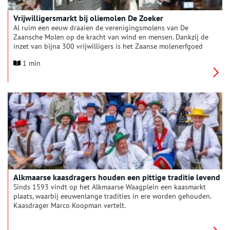
Vrijwilligersmarkt bij oliemolen De Zoeker
Al ruim een eeuw draaien de verenigingsmolens van De
Zaansche Molen op de kracht van wind en mensen. Dankzij de
inzet van bijna 300 vrijwilligers is het Zaanse molenerfgoed
springlevend. Om dit unieke erfgoed ook voor toekomstige
1 min
generaties te behouden, is de vereniging op zoek naar nieuwe,
betrokken vrijwilligers.
Alkmaarse kaasdragers houden een pittige traditie levend
Sinds 1593 vindt op het Alkmaarse Waagplein een kaasmarkt
plaats, waarbij eeuwenlange tradities in ere worden gehouden.
Kaasdrager Marco Koopman vertelt.