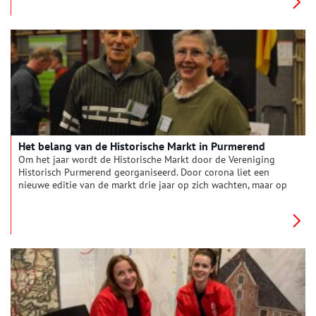
Het belang van de Historische Markt in Purmerend
Om het jaar wordt de Historische Markt door de Vereniging
Historisch Purmerend georganiseerd. Door corona liet een
nieuwe editie van de markt drie jaar op zich wachten, maar op
zondag 22 januari was het weer zover. Aan de grote opkomst
viel te merken dat de markt veel betekent voor de inwoners
van Purmerend en de Beemster. Voorzitter Gerard Schotsman
en oud-voorzitter Tineke Abercrombie vertellen over het
belang van de markt en de geschiedenis van de vereniging.