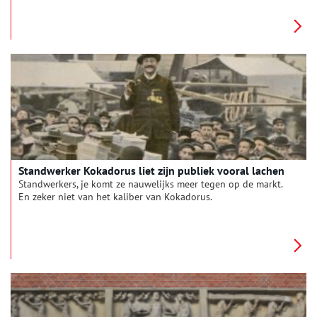
thema’s, zoals bomen, zeehelden of het koningshuis. Wat
vertellen de meest voorkomende straatnamen ons over hun
geschiedenis? En wat zijn eigenlijk de langste en kortste
straatnamen van Noord-Holland?
Standwerker Kokadorus liet zijn publiek vooral lachen
Standwerkers, je komt ze nauwelijks meer tegen op de markt.
En zeker niet van het kaliber van Kokadorus.