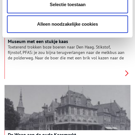
waren de ambachtslieden ook verenigd in gilden, zo blijkt als
Selectie toestaan
we in de geschiedenis van de Noord-Hollandse slager duiken.
Alleen noodzakelijke cookies
Museum met een stukje kaas
Toeterend trokken boze boeren naar Den Haag. Stikstof,
fijnstof, PFAS: je zou bijna terugverlangen naar de melkbus aan
de polderweg. Naar de boer die met een brik vol kazen naar de
markt rijdt. De boer uit het Kaasmuseum.
De Waag aan de oude Kaasmarkt