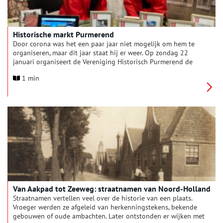
Historische markt Purmerend
Door corona was het een paar jaar niet mogelijk om hem te
organiseren, maar dit jaar staat hij er weer. Op zondag 22
januari organiseert de Vereniging Historisch Purmerend de
historische markt in Purmerend. Er zullen meerdere
1 min
standhouders aanwezig zijn die alles kunnen vertellen over de
historie van de regio Purmerend en de Beemster. Natuurlijk is
Oneindig Noord-Holland daar ook weer te vinden!
Van Aakpad tot Zeeweg: straatnamen van Noord-Holland
Straatnamen vertellen veel over de historie van een plaats.
Vroeger werden ze afgeleid van herkenningstekens, bekende
gebouwen of oude ambachten. Later ontstonden er wijken met