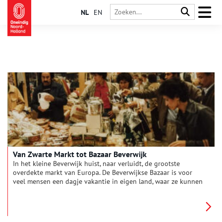
NL
EN
Van Zwarte Markt tot Bazaar Beverwijk
In het kleine Beverwijk huist, naar verluidt, de grootste
overdekte markt van Europa. De Beverwijkse Bazaar is voor
veel mensen een dagje vakantie in eigen land, waar ze kunnen
genieten van koopwaar en gerechten uit de hele wereld. Maar
weinigen weten dat de voorloper van de Zwarte Markt, zoals
de Bazaar jarenlang bekendstond, al veel ouder is. Wel 750
jaar, om precies te zijn, toen Beverwijk marktrechten kreeg van