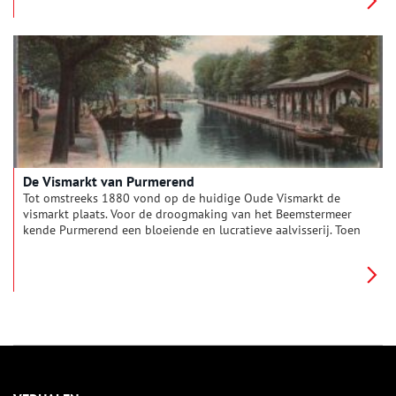
omgeving brachten boeren dagelijks hun dagverse producten
naar de binnenstad, evenals handelsschepen, afgeladen met
koopwaar van over de hele wereld. Hoe ging het winkelen er
aan toe in het zeventiende-eeuwse Amsterdam?
De Vismarkt van Purmerend
Tot omstreeks 1880 vond op de huidige Oude Vismarkt de
vismarkt plaats. Voor de droogmaking van het Beemstermeer
kende Purmerend een bloeiende en lucratieve aalvisserij. Toen
Purmerend in 1410 stadsrechten kreeg, hield de graaf van
Holland het visrecht op de Where aan zich en daarmee dus
ook de opbrengsten ervan. Dat betekende dat de graaf de
pachtgelden opstreek en niet de stad.