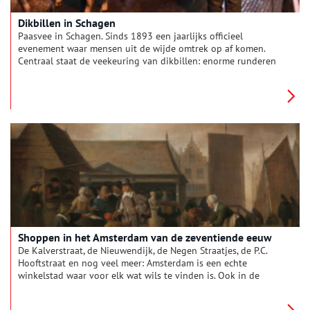
Dikbillen in Schagen
Paasvee in Schagen. Sinds 1893 een jaarlijks officieel
evenement waar mensen uit de wijde omtrek op af komen.
Centraal staat de veekeuring van dikbillen: enorme runderen
met veel en mals vlees. De slager met de beste dikbil verdient
eeuwige roem, wat daarna op de Markt uitgebreid gevierd
wordt. Waar komt dit vandaan en wat heeft het (nog) met
Pasen te maken?
Shoppen in het Amsterdam van de zeventiende eeuw
De Kalverstraat, de Nieuwendijk, de Negen Straatjes, de P.C.
Hooftstraat en nog veel meer: Amsterdam is een echte
winkelstad waar voor elk wat wils te vinden is. Ook in de
zeventiende eeuw was Amsterdam al een shopping walhalla.
Het leven in Amsterdam draait en draaide om handel. Uit de