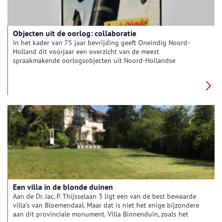
Objecten uit de oorlog: collaboratie
In het kader van 75 jaar bevrijding geeft Oneindig Noord-
Holland dit voorjaar een overzicht van de meest
spraakmakende oorlogsobjecten uit Noord-Hollandse
collecties. De voorwerpen hebben elke maand een ander
thema. Van een NSB-boek tot een verradersloon, deze maand
staan de collaborateurs centraal.
Een villa in de blonde duinen
Aan de Dr. Jac. P. Thijsselaan 3 ligt een van de best bewaarde
villa’s van Bloemendaal. Maar dat is niet het enige bijzondere
aan dit provinciale monument. Villa Binnenduin, zoals het