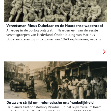
Verzetsman Rinus Dubelaar en de Naardense wapenroof
Al vroeg in de oorlog ontstaat in Naarden één van de eerste
verzetsgroepen van Nederland. Onder leiding van Marinus
Dubelaar stelen zij in de zomer van 1940 explosieven, wapens
en munitie onder de neus van de Duitse bezetter uit een
wapendepot in de vesting. Maar als er verraad in het spel
komt, zijn de consequenties groot.
De zware strijd om Indonesische onafhankelijkheid
De nieuwe tentoonstelling Revolusi! In het Rijksmuseum heeft