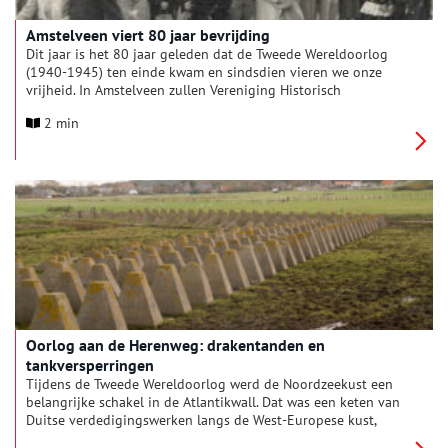
Amstelveen viert 80 jaar bevrijding
Dit jaar is het 80 jaar geleden dat de Tweede Wereldoorlog
(1940-1945) ten einde kwam en sindsdien vieren we onze
vrijheid. In Amstelveen zullen Vereniging Historisch
Amstelveen en René Kok (Facebookpagina ‘Amstelveen tijdens
2 min
de bezetting’) bij dit belangrijke jubileum stilstaan met een
mooie expositie en een aantal boeiende lezingen.
Oorlog aan de Herenweg: drakentanden en
tankversperringen
Tijdens de Tweede Wereldoorlog werd de Noordzeekust een
belangrijke schakel in de Atlantikwall. Dat was een keten van
Duitse verdedigingswerken langs de West-Europese kust,
bedoeld om een invasie vanuit zee te voorkomen. In de Noord-