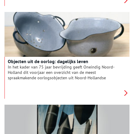
publiek van het Noord-Hollands Archief, neemt de lezers van
ONH mee in Gerda Kurtz’s jeugd, opleiding en werkzame leven.
Objecten uit de oorlog: dagelijks leven
In het kader van 75 jaar bevrijding geeft Oneindig Noord-
Holland dit voorjaar een overzicht van de meest
spraakmakende oorlogsobjecten uit Noord-Hollandse
collecties. De voorwerpen hebben elke maand een ander
thema. Van papieren kleding tot hergebruikte legerhelmen,
deze maand staat het dagelijks leven centraal.