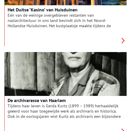
Het Duitse ‘Kasino’ van Huisduinen
Eén van de weinige overgebleven restanten van
naziarchitectuur in ons land bevindt zich in het Noord-
Hollandse Huisduinen. Het kustplaatsje maakte tijdens de
Tweede Wereldoorlog deel uit van de Atlantikwall, een door de
Duitsers opgeworpen verdedigingslinie. Die geschiedenis
wordt verteld in het Atlantikwall Centrum, dat tegenwoordig
in het oude Duitse ‘Kasino’ huist.
De archivaresse van Haarlem
Tijdens haar leven is Gerda Kurtz (1899 – 1989) herhaaldelijk
geëerd voor haar toegewijde werk als archivaris en historica.
Ook in de oorlogsjaren wist Kurtz als archivaris een bijzondere
rol te spelen. Wie was deze eerste vrouwelijke
gemeentearchivaris van Haarlem? Klaartje Pompe, hoofd