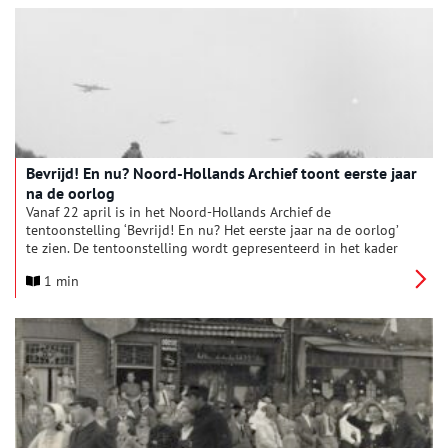
Atlas van een Bezette Stad. Amsterdam 1940-1945. Het werk
wordt non-stop vertoond op de gevel van het Rijksmuseum en
wordt daardoor onderdeel van het dagelijks leven in de stad.
Bevrijd! En nu? Noord-Hollands Archief toont eerste jaar
na de oorlog
Vanaf 22 april is in het Noord-Hollands Archief de
tentoonstelling ‘Bevrijd! En nu? Het eerste jaar na de oorlog’
te zien. De tentoonstelling wordt gepresenteerd in het kader
van 80 jaar vrijheid in Nederland. Brieven, foto’s, rapporten en
1 min
meer uit de collectie van het archief, geven een ongekend
inkijkje in de chaotische overgangsperiode van oorlog naar
vrede en vrijheid in 1945 en 1946.