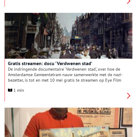
Hollandse kustplaatsjes werd een lang lint van bunkers,
kanonnen en mijnenvelden opgetrokken. Zo ook in Egmond,
Bergen en Camperduin, die van oudsher met elkaar verbonden
zijn door de Herenweg.
Gratis streamen: docu ‘Verdwenen stad’
De indringende documentaire ‘Verdwenen stad’, over hoe de
Amsterdamse Gemeentetram nauw samenwerkte met de nazi-
bezetter, is tot en met 10 mei gratis te streamen op Eye Film
Player.
1 min