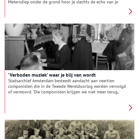
Metersdiep onder de grond hoor je slechts de echo van je
eigen ademhaling, de buitenwereld is stil. Het signaal van je
telefoon is weggevallen. Je schijnt met een zaklamp in het
duister, waar sinds de oorlog geen licht meer is geweest.’
‘Verboden muziek’ waar je blij van wordt
Stadsarchief Amsterdam besteedt aandacht aan veertien
componisten die in de Tweede Wereldoorlog werden vervolgd
of vermoord. ‘Die componisten krijgen we niet meer terug,
maar hun muziek moet klinken,’ vindt samensteller Eleonore
Pameijer.