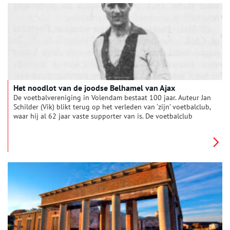
Het noodlot van de joodse Belhamel van Ajax
De voetbalvereniging in Volendam bestaat 100 jaar. Auteur Jan
Schilder (Vik) blikt terug op het verleden van ‘zijn’ voetbalclub,
waar hij al 62 jaar vaste supporter van is. De voetbalclub
beleefde grote successen onder de joodse trainer Eddy Hamel,
de populaire oud-voetballer van Ajax. Hij werd later bekend
als het enige slachtoffer van de nazi’s, dat in het eerste elftal
van Ajax heeft gespeeld.