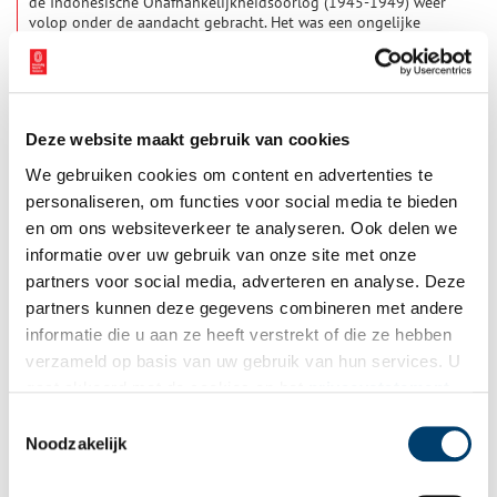
de Indonesische Onafhankelijkheidsoorlog (1945-1949) weer
volop onder de aandacht gebracht. Het was een ongelijke
strijd, waarbij vooral aan Indonesische zijde veel slachtoffers
vielen. Niet voor niets heeft deze periode bij hen soms diepe
wonden achtergelaten. Hoog tijd om eens te kijken naar wat er
nu écht gebeurde in deze chaotische naoorlogse situatie.
Deze website maakt gebruik van cookies
We gebruiken cookies om content en advertenties te
personaliseren, om functies voor social media te bieden
en om ons websiteverkeer te analyseren. Ook delen we
informatie over uw gebruik van onze site met onze
partners voor social media, adverteren en analyse. Deze
Verdeel en heers: propaganda in de Tweede Wereldoorlog
partners kunnen deze gegevens combineren met andere
Je hoeft alleen maar te kijken naar een verkiezingsstrijd in
informatie die u aan ze heeft verstrekt of die ze hebben
Amerika of corrupte leiders in China en je begrijpt dat er
verzameld op basis van uw gebruik van hun services. U
middelen worden ingezet om de massa in het gareel te
houden. Zelfs in ons kleine kikkerlandje is er ‘false news’ in
gaat akkoord met de cookies en het
privacystatement
omloop. Maar nog veel misleidender dan nepnieuws is
als u onze website blijft gebruiken.
Toestemmingsselectie
propaganda. In de Tweede Wereldoorlog verspreidde de
Noodzakelijk
bezetter op grote schaal propaganda affiches door heel
Nederland, om het volk te beïnvloeden. Één ding is zeker:
neem niet alles aan wat je leest.