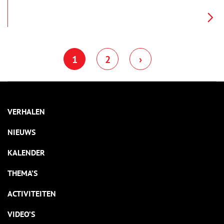
woonhuis genoemd wordt, werd jarenlang bewoond door
auteur en natuurvriend Jac. P. Thijsse. De schrijver van de
Verkade-albums heeft er zoveel voetstappen liggen, dat zelfs
de straat naar hem vernoemd is.
1
2
›
VERHALEN
NIEUWS
KALENDER
THEMA’S
ACTIVITEITEN
VIDEO’S