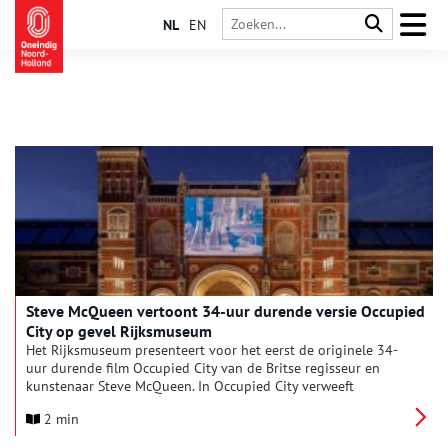
NL
EN
‌Steve McQueen vertoont 34-uur durende versie Occupied
City op gevel Rijksmuseum
Het Rijksmuseum presenteert voor het eerst de originele 34-
uur durende film Occupied City van de Britse regisseur en
kunstenaar Steve McQueen. In Occupied City verweeft
McQueen, die een Oscar won voor zijn film 12 Years a Slave, de
2 min
littekens van de Tweede Wereldoorlog met het hedendaagse
ritme van Amsterdam. De film is gebaseerd op Bianca Stigters