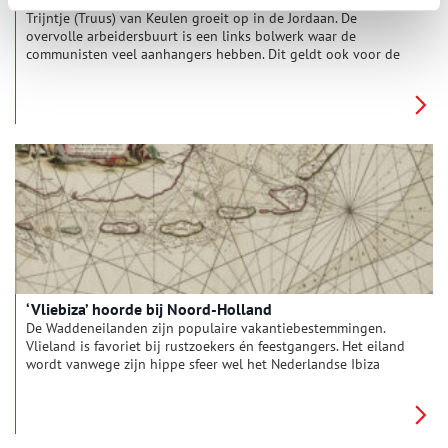
Trijntje (Truus) van Keulen groeit op in de Jordaan. De
overvolle arbeidersbuurt is een links bolwerk waar de
communisten veel aanhangers hebben. Dit geldt ook voor de
familie van Truus, die sterk antifascistisch is. Omdat de
communisten ideologisch gezien de grote vijand zijn van de
fascisten, vormen ze een gemakkelijk doelwit voor de nazi’s als
Nederland in mei 1940 wordt bezet. Veel communisten gaan
vrijwel meteen in het verzet.
‘Vliebiza’ hoorde bij Noord-Holland
De Waddeneilanden zijn populaire vakantiebestemmingen.
Vlieland is favoriet bij rustzoekers én feestgangers. Het eiland
wordt vanwege zijn hippe sfeer wel het Nederlandse Ibiza
genoemd. Tot 1942 hoorde ‘Vliebiza’, samen met Terschelling,
bij Noord-Holland. Hoe zit dat? En wat heeft de scheiding te
maken met de plannen van de nazi’s?