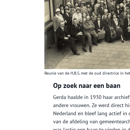
Reunie van de H.B.S. met de oud directrice in he
Op zoek naar een baan
Gerda haalde in 1930 haar archie
andere vrouwen. Ze werd direct hi
Nederland en bleef lang actief in 
van de afdeling van gemeentearch
was lastig een baan te vinden in d