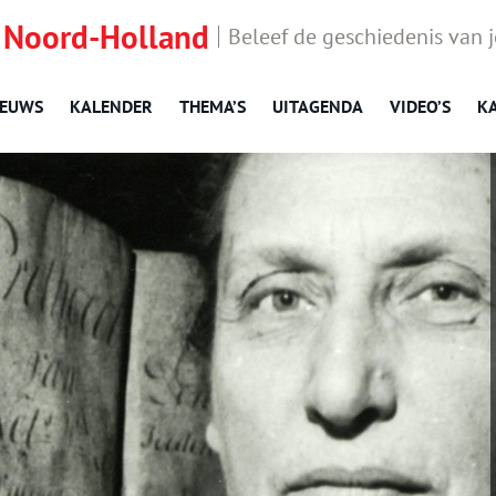
 Noord-Holland
Beleef de geschiedenis van 
IEUWS
KALENDER
THEMA’S
UITAGENDA
VIDEO’S
K