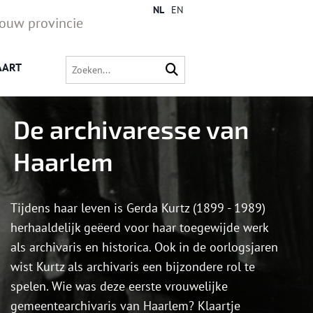
NL
EN
jouw provincie
AART
De archivaresse van
Haarlem
Tijdens haar leven is Gerda Kurtz (1899 - 1989)
herhaaldelijk geëerd voor haar toegewijde werk
als archivaris en historica. Ook in de oorlogsjaren
wist Kurtz als archivaris een bijzondere rol te
spelen. Wie was deze eerste vrouwelijke
gemeentearchivaris van Haarlem? Klaartje