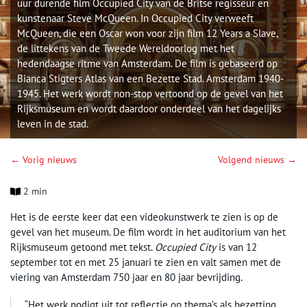
uur durende film Occupied City van de Britse regisseur en
kunstenaar Steve McQueen. In Occupied City verweeft
McQueen, die een Oscar won voor zijn film 12 Years a Slave,
de littekens van de Tweede Wereldoorlog met het
hedendaagse ritme van Amsterdam. De film is gebaseerd op
Bianca Stigters Atlas van een Bezette Stad. Amsterdam 1940-
1945. Het werk wordt non-stop vertoond op de gevel van het
Rijksmuseum en wordt daardoor onderdeel van het dagelijks
leven in de stad.
← Vorig nieuws
Volgend nieuws →
2 min
Het is de eerste keer dat een videokunstwerk te zien is op de
gevel van het museum. De film wordt in het auditorium van het
Rijksmuseum getoond met tekst.
Occupied City
is van 12
september tot en met 25 januari te zien en valt samen met de
viering van Amsterdam 750 jaar en 80 jaar bevrijding.
“Het werk nodigt uit tot reflectie op thema’s als bezetting,