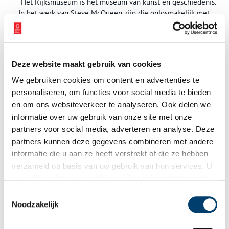
“Het Rijksmuseum is het museum van kunst en geschiedenis.
In het werk van Steve McQueen zijn die onlosmakelijk met
elkaar verbonden. Occupied City is een filmisch monument dat
laat zien hoe de geschiedenis doorwerkt in het heden. De
onzichtbare aanwezigheid van het verleden wordt zichtbaar
gemaakt.” – Taco Dibbits, algemeen directeur Rijksmuseum
Deze website maakt gebruik van cookies
We gebruiken cookies om content en advertenties te
personaliseren, om functies voor social media te bieden
en om ons websiteverkeer te analyseren. Ook delen we
informatie over uw gebruik van onze site met onze
partners voor social media, adverteren en analyse. Deze
partners kunnen deze gegevens combineren met andere
informatie die u aan ze heeft verstrekt of die ze hebben
verzameld op basis van uw gebruik van hun services. U
gaat akkoord met de cookies en het
privacystatement
als u onze website blijft gebruiken.
Toestemmingsselectie
Noodzakelijk