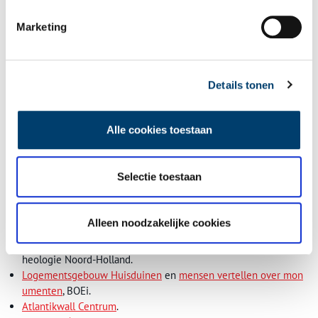
Marketing
Details tonen
Alle cookies toestaan
Tentoonstellingsontwerp voor het nieuwe Atlantikwall Centrum. Beeld:
Atlantikwall Centrum.
Selectie toestaan
Tekst:
Sarah Remmerts de Vries
Bronnen:
Alleen noodzakelijke cookies
Logementsgebouw Huisduinen
, Steunpunt Monumenten & Arc
heologie Noord-Holland.
Logementsgebouw Huisduinen
en
mensen vertellen over mon
umenten
, BOEi.
Atlantikwall Centrum
.