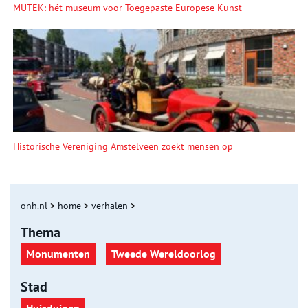
MUTEK: hét museum voor Toegepaste Europese Kunst
Historische Vereniging Amstelveen zoekt mensen op
onh.nl
>
home
>
verhalen
>
Thema
Monumenten
Tweede Wereldoorlog
Stad