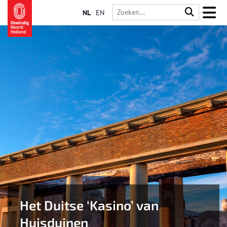
NL
EN
Het Duitse ‘Kasino’ van
Huisduinen