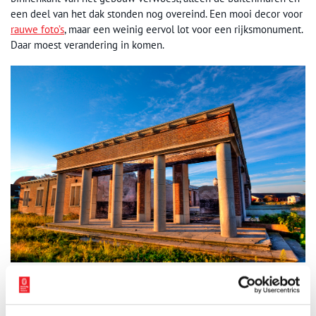
een deel van het dak stonden nog overeind. Een mooi decor voor
rauwe foto’s
, maar een weinig eervol lot voor een rijksmonument.
Daar moest verandering in komen.
De voormalige Duitse officiersmess is in 2009 afgebrand. Er bleef weinig meer
over dan een stenen ruïne. Beeld: Jim van der Mee, via Wikimedia.
Een nieuwe start