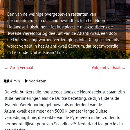
Eén van de weinige overgebleven restanten van
naziarchitectuur in ons land bevindt zich in het Noord-
Hollandse Huisduinen. Het kustplaatsje maakte tijdens de
Tweede Wereldoorlog deel uit van de Atlantikwall, een door
de Duitsers opgeworpen verdedigingslinie. Die geschiedenis
wordt verteld in het Atlantikwall Centrum, dat tegenwoordig
in het oude Duitse ‘Kasino’ huist.
← Vorig verhaal
Volgend verhaal →
4 min
Voorlezen
De vele bunkers die nog steeds langs de Noordzeekust staan, zijn
stille herinneringen aan de Duitse bezetting. Ze zijn tijdens de
Tweede Wereldoorlog gebouwd als onderdeel van de
Atlantikwall: een meer dan 5000 kilometer lange Duitse
verdedigingslinie, die reikte van de Pyreneeën in het zuiden tot
het noordelijkste punt van Scandinavië. Nederland lag precies in