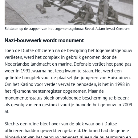
Soldaten op de trappen van het Logementsgebouw. Beeld: Atlantikwall Centrum.
Nazi-bouwwerk wordt monument
Toen de Duitse officieren na de bevrijding het logementsgebouw
verlieten, werd het complex in gebruik genomen door de
Nederlandse landmacht en marine. Defensie verliet het pand pas
weer in 1992, waarna het leeg kwam te staan. Het werd een
geliefde hangplek voor de plaatselijke jongeren van Huisduinen.
Om het Kasino voor verder verval te behoeden, is het in 1998 in
het rijksmonumentenregister opgenomen. Maar de
monumentenstatus bleek onvoldoende bescherming te bieden:
als gevolg van een gestookt vuurtje brandde het gebouw in 2009
af.
Slechts een ruïne bleef over van de plek waar ooit Duitse
officieren hadden gewerkt en getafeld. De brand had de gehele
binnenkant van het gebouw verwoest, alleen de buitenmuren en