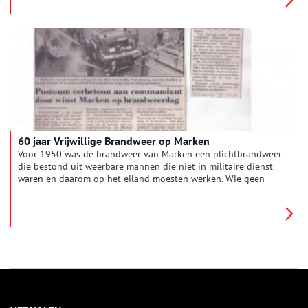
Spyker Automobielen N.V. Het bedrijf kent een verleden van
vallen en weer opstaan.
60 jaar Vrijwillige Brandweer op Marken
Voor 1950 was de brandweer van Marken een plichtbrandweer
die bestond uit weerbare mannen die niet in militaire dienst
waren en daarom op het eiland moesten werken. Wie geen
interesse had kon zich afkopen door storting van van 25
gulden in de gemeentekas. Wanneer deze plicht werd ingesteld
kon men in de stukken niet meer terug vinden. Deze
brandweer kwam eenmaal per jaar bijeen en ontving daar
kwartje per uur voor. Een brand kan ik mij nog wel herinneren,
in 1946 tijdens het bevrijdingsfeest op het kerkplein. Een
vuurpijl was terecht gekomen in een hooistolp en dat was
brand. Dit alles tijdens het gemaskerd bal dat plaatsvond
naast de hooistolp. Even later liepen alle deelnemers met een
masker op emmertjes water door te geven om de brand te