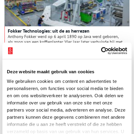
Fokker Technologies: uit de as herrezen
Anthony Fokker werd op 6 april 1890 op Java werd geboren,
als zoon van een koffieplanter. Vier jaar later verhuisde hij met
zijn familie naar Haarlem. Zijn schooltijd bracht hij echter in
Duitsland door, waar hij in 1910 zijn eerste
propellorvliegtuigje bouwde, De Spin. Op 31 augustus 1911
maakt hij er een rondje mee boven de Grote Markt van
Haarlem.
Deze website maakt gebruik van cookies
We gebruiken cookies om content en advertenties te
personaliseren, om functies voor social media te bieden
en om ons websiteverkeer te analyseren. Ook delen we
informatie over uw gebruik van onze site met onze
partners voor social media, adverteren en analyse. Deze
partners kunnen deze gegevens combineren met andere
Bruynzeel in Zaandam
informatie die u aan ze heeft verstrekt of die ze hebben
Het hout- en timmerbedrijf Bruynzeel, nog altijd beroemd om
verzameld op basis van uw gebruik van hun services. U