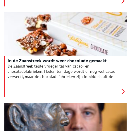
Hoewel er vòòr die tijd wel enkele molens zijn die cacaobonen
malen, komt de cacao-industrie in de Zaanstreek vooral in de
negentiende eeuw op gang. Thijs de Gooijer, die de cacao-
industrie langs de Zaan in kaart bracht, noemt Wormerveer een
cacaodorp.
In de Zaanstreek wordt weer chocolade gemaakt
De Zaanstreek telde vroeger tal van cacao- en
chocoladefabrieken. Heden ten dage wordt er nog wel cacao
verwerkt, maar de chocoladefabrieken zijn inmiddels uit de
streek verdwenen. Totdat De Euforij in Wormerveer de draad
weer oppakte.