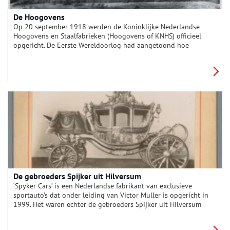
De Hoogovens
Op 20 september 1918 werden de Koninklijke Nederlandse
Hoogovens en Staalfabrieken (Hoogovens of KNHS) officieel
opgericht. De Eerste Wereldoorlog had aangetoond hoe
belangrijk het was om als land zelfvoorzienend te zijn. Dit
leidde bij de ingenieurs H.J.E. Wenckebach en J.C. Ankersmit tot
het idee van de oprichting van de hoogovens. Beide mannen
wisten het bedrijfsleven, de gemeente Amsterdam, de Staat en
particuliere ondernemers achter hun plannen te scharen en op
22 januari 1924 werden de Hoogovens geopend.
De gebroeders Spijker uit Hilversum
‘Spyker Cars’ is een Nederlandse fabrikant van exclusieve
sportauto’s dat onder leiding van Victor Muller is opgericht in
1999. Het waren echter de gebroeders Spijker uit Hilversum
die eind 19de eeuw het oorspronkelijke bedrijf hadden
opgezet en begin 20ste eeuw internationaal doorbraken met