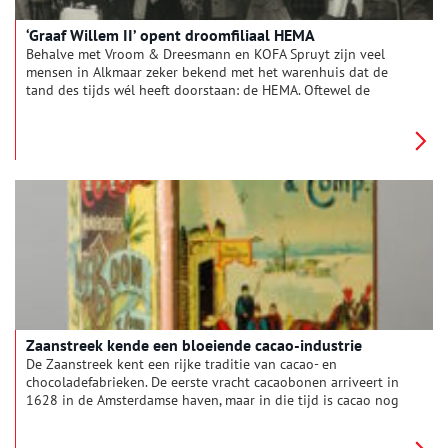
‘Graaf Willem II’ opent droomfiliaal HEMA
Behalve met Vroom & Dreesmann en KOFA Spruyt zijn veel
mensen in Alkmaar zeker bekend met het warenhuis dat de
tand des tijds wél heeft doorstaan: de HEMA. Oftewel de
‘Hollandsche Eenheidsprijzen Maatschappij Amsterdam’.
Volgens de website van de HEMA was de winkelformule vanaf
het begin bedoeld voor de ‘gewone man’. Het bedrijf werd
opgericht door directieleden van de Bijenkorf met de
succesvolle Woolworth-winkels in Amerika als voorbeeld.
Hoewel de eerste HEMA al in 1926 in Amsterdam opende,
duurde het nog tot 1959 voordat Alkmaar een vestiging kreeg.
Dit had er voornamelijk mee te maken dat Alkmaar als een te
kleine stad voor een vestiging werd gezien.
Zaanstreek kende een bloeiende cacao-industrie
De Zaanstreek kent een rijke traditie van cacao- en
chocoladefabrieken. De eerste vracht cacaobonen arriveert in
1628 in de Amsterdamse haven, maar in die tijd is cacao nog
een luxe product. Eind achttiende eeuw begint chocolade in
prijs te dalen, zodat ook gewone mensen het kunnen betalen.