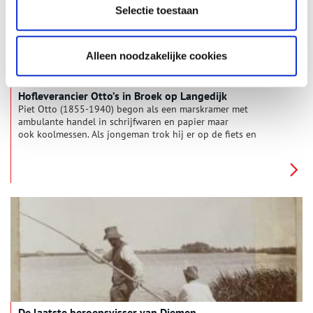
Selectie toestaan
Alleen noodzakelijke cookies
Hofleverancier Otto’s in Broek op Langedijk
Piet Otto (1855-1940) begon als een marskramer met
ambulante handel in schrijfwaren en papier maar
ook koolmessen. Als jongeman trok hij er op de fiets en
lopend vanuit Broek op Langedijk op uit naar onder andere
Warmenhuizen, Schoorl, Bergen om zijn handelsproducten te
verkopen.
De laatste beroepsvisser van Diemen