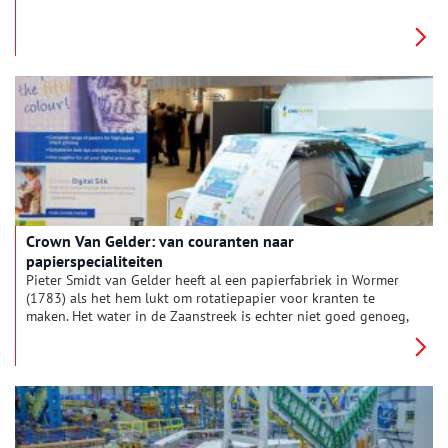
ondernemersgeslacht Honig was één van hen. De familie was
op meerdere fronten actief, maar is vooral bekend geworden
van het gelijknamige voedingsmiddelenbedrijf.
Crown Van Gelder: van couranten naar
papierspecialiteiten
Pieter Smidt van Gelder heeft al een papierfabriek in Wormer
(1783) als het hem lukt om rotatiepapier voor kranten te
maken. Het water in de Zaanstreek is echter niet goed genoeg,
zodat hij in 1895 in Velsen, aan de noordzijde van het dan nog
maar net gegraven Noordzeekanaal, een terrein koopt. Hij laat
er een fabriek bouwen; 60 personeelsleden van de fabriek in
Wormer verhuizen met hem mee. In de directe omgeving
bouwt hij woningen voor hen.