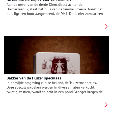
Aan de oever van de derde Diem, direct achter de
Diemerzeedijk, staat het huis van de familie Smeenk. Naast het
huis ligt een boot aangemeerd, de DM1. Dit is niet zomaar een
boot. Het is de vissersboot van Gerard Smeenk, de laatste
beroepsvisser van Diemen.
Bakker van de Huizer speculaas
In de wijde omgeving zijn ze bekend, de ‘Huizermannetjes’.
Deze speculaaskoeken werden in diverse maten verkocht,
twintig, zestien, twaalf en acht in een pond. Vroeger kregen de
Huizer kinderen de avond voor kerst een ‘vurrël’ (vier koeken
in een pond) die op kerstmorgen als ontbijt werd gegeten.