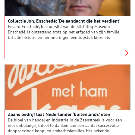
Collectie Joh. Enschedé: ‘De aandacht die het verdient’
Edzard Enschedé, bestuurslid van de Stichting Museum
Enschedé, is ontzettend trots op het erfgoed van zijn familie.
Uit alle historie en herinneringen één topstuk kiezen is
moeilijk, dus besluit hij drie bijzondere objecten eruit te
lichten waarmee hij zich persoonlijk verbonden voelt.
Zaans bedrijf laat Nederlander ‘buitenlands’ eten
De bloei van handel en industrie in de Zaanstreek is voor een
niet onbelangrijk deel te danken aan een aantal succesvolle
doopsgezinde koop- en ambachtsfamilies. Het bekende