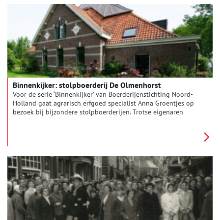
Binnenkijker: stolpboerderij De Olmenhorst
Voor de serie ‘Binnenkijker’ van Boerderijenstichting Noord-
Holland gaat agrarisch erfgoed specialist Anna Groentjes op
bezoek bij bijzondere stolpboerderijen. Trotse eigenaren
vertellen haar alles over de geschiedenis en het interieur van
de stolp. De interieurs verschillen nog meer van elkaar dan de
buitenkanten. Bij woonboerderijen zien we de zoektocht naar
het toepassen van nieuwe functies, op basis van de
oorspronkelijke indeling. Deze keer reist Anna af naar
landgoed De Olmenhorst in de Haarlemmermeer.