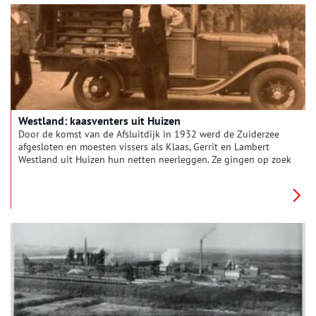
Westland: kaasventers uit Huizen
Door de komst van de Afsluitdijk in 1932 werd de Zuiderzee
afgesloten en moesten vissers als Klaas, Gerrit en Lambert
Westland uit Huizen hun netten neerleggen. Ze gingen op zoek
naar een nieuw beroep. De drie gebroeders Westland besloten
ieder voor zich kaas te gaan venten in het zuiden van het land.