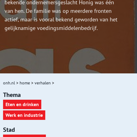
bekende ondernemersgeslacht Honig was één
van hen. De familie was op meerdere fronten
actief, maar is vooral bekend geworden van het
gelijknamige voedingsmiddelenbedrijf.
onh.nl
>
home
>
verhalen
>
Thema
Eten en drinken
Werk en industrie
Stad