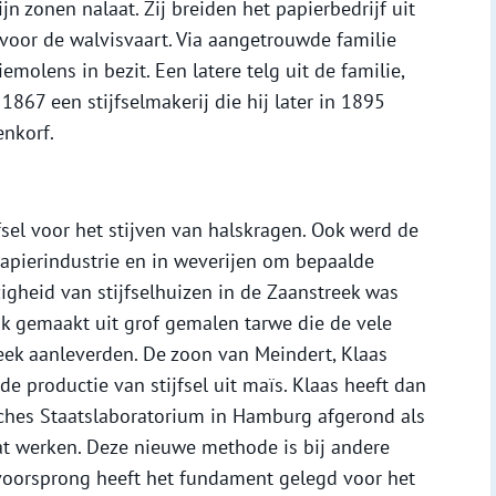
jn zonen nalaat. Zij breiden het papierbedrijf uit
 voor de walvisvaart. Via aangetrouwde familie
iemolens in bezit. Een latere telg uit de familie,
867 een stijfselmakerij die hij later in 1895
enkorf.
fsel voor het stijven van halskragen. Ook werd de
papierindustrie en in weverijen om bepaalde
igheid van stijfselhuizen in de Zaanstreek was
ijk gemaakt uit grof gemalen tarwe die de vele
eek aanleverden. De zoon van Meindert, Klaas
de productie van stijfsel uit maïs. Klaas heeft dan
sches Staatslaboratorium in Hamburg afgerond als
gaat werken. Deze nieuwe methode is bij andere
 voorsprong heeft het fundament gelegd voor het