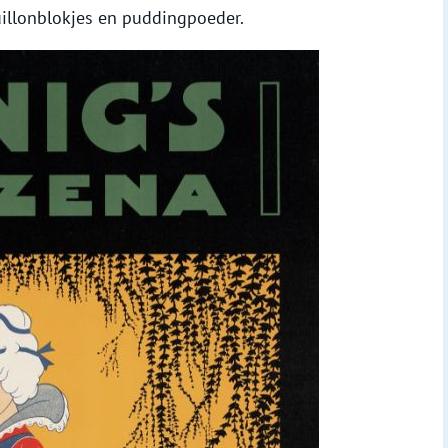
uillonblokjes en puddingpoeder.