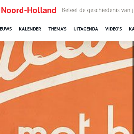
 Noord-Holland
Beleef de geschiedenis van 
IEUWS
KALENDER
THEMA’S
UITAGENDA
VIDEO’S
K