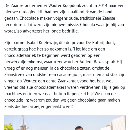
De Zaanse ondernemer Wouter Koopdonk zocht in 2014 naar een
nieuwe uitdaging. Hij had net zijn staalfabriek van de hand
gedaan. Chocolade maken volgens oude, traditionele Zaanse
recepturen, dat werd zijn nieuwe missie. ‘Chocola waar je blij van
wordt,’ zo adverteert het jonge bedrijfje.
Zijn partner Isabel Koelewijn, die de pr voor De Euforij doet,
vertelt graag hoe het zo gekomen is. “Het idee om een
chocoladefabriek te beginnen werd geboren op een
netwerkbijeenkomst, waar trendwatcher Adjiedj Bakas sprak. Hij
vroeg of er nog mensen in de chocolade zaten, omdat de
Zaanstreek van oudsher een cacaoregio is, maar niemand stak zijn
vinger op. Wouter, een echte Zaankanter, vond het best wel
vreemd dat alle chocolademakers waren verdwenen. Hij is gek op
machines en toen we naar buiten liepen, zei hij: ‘We gaan de
chocolade in; waarom zouden we geen chocolade gaan maken
zoals die hier vroeger gemaakt werd.’