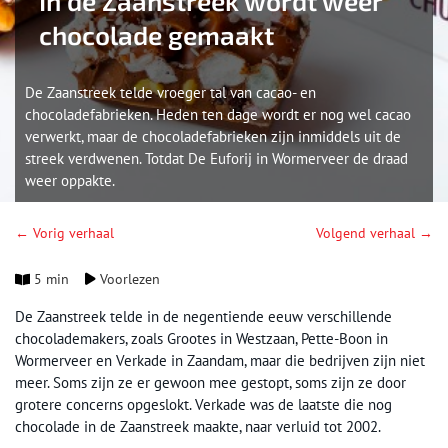
In de Zaanstreek wordt weer
chocolade gemaakt
De Zaanstreek telde vroeger tal van cacao- en
chocoladefabrieken. Heden ten dage wordt er nog wel cacao
verwerkt, maar de chocoladefabrieken zijn inmiddels uit de
streek verdwenen. Totdat De Euforij in Wormerveer de draad
weer oppakte.
← Vorig verhaal
Volgend verhaal →
5 min
Voorlezen
De Zaanstreek telde in de negentiende eeuw verschillende
chocolademakers, zoals Grootes in Westzaan, Pette-Boon in
Wormerveer en Verkade in Zaandam, maar die bedrijven zijn niet
meer. Soms zijn ze er gewoon mee gestopt, soms zijn ze door
grotere concerns opgeslokt. Verkade was de laatste die nog
chocolade in de Zaanstreek maakte, naar verluid tot 2002.