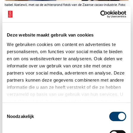
Isabel Koelewij, met op de achtergrond foto’s van de Zaanse cacao-industrie. Foto:
Arnoud van Soest.
Brokken van een kilo
De chocolademakers maken overigens niet alleen repen, maar
Deze website maakt gebruik van cookies
ook brokken met hazelnoten en nog veel meer. “Die brokken
maken we samen met de eigenaar van een gerenommeerd
We gebruiken cookies om content en advertenties te
notenbedrijf in Amsterdam-Zuid, dat zelf zijn noten inkoopt en
personaliseren, om functies voor social media te bieden
brandt.”
en om ons websiteverkeer te analyseren. Ook delen we
informatie over uw gebruik van onze site met onze
“Op die manier hebben we nieuwe brokken ontwikkeld naar
partners voor social media, adverteren en analyse. Deze
Australisch recept: een rocky road browny. Daar gaat van alles in:
partners kunnen deze gegevens combineren met andere
hazelnoten, amandelen, pistachenoten, gedroogde cranberries,
informatie die u aan ze heeft verstrekt of die ze hebben
mini-marshmellows, en daar overheen wat kokos.”
verzameld op basis van uw gebruik van hun services. U
Er zijn zelfs brokken van één kilo te koop. “Ja, een kilo is
gaat akkoord met de cookies en het
privacystatement
hartstikke veel, maar ook erg lekker!,” zegt Isabel met een
als u onze website blijft gebruiken.
Toestemmingsselectie
glimlach. “De brokken verkopen we vooral via onze webshop, die
Noodzakelijk
we hebben geopend in coronatijd. Zo kunnen mensen toch onze
chocolade blijven kopen, want niet iedereen trekt er nu op uit.”
De brokken zijn geschikt om als cadeau te geven, want je kunt ze