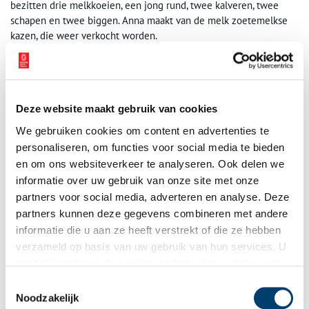
bezitten drie melkkoeien, een jong rund, twee kalveren, twee
schapen en twee biggen. Anna maakt van de melk zoetemelkse
kazen, die weer verkocht worden.
Waarschijnlijk heeft Calis Jan plannen gehad om zijn
molenaarswerk op een gegeven moment in te ruilen voor een
boerenbestaan. Zover is het echter niet gekomen. Uit de
rekeningboeken blijkt dat hij tussen april en begin juni 1646 nog
Deze website maakt gebruik van cookies
aan de weg werkt bij de Alkmaarse vaart van het Zeglis tot aan
We gebruiken cookies om content en advertenties te
Schermerhorn. Op 6 juni van dat jaar overlijdt Jan IJsbrantsz. Bijl.
personaliseren, om functies voor social media te bieden
En daarmee komt een abrupt einde aan alle illusies.
en om ons websiteverkeer te analyseren. Ook delen we
informatie over uw gebruik van onze site met onze
partners voor social media, adverteren en analyse. Deze
partners kunnen deze gegevens combineren met andere
informatie die u aan ze heeft verstrekt of die ze hebben
verzameld op basis van uw gebruik van hun services. U
gaat akkoord met de cookies en het
privacystatement
als u onze website blijft gebruiken.
Toestemmingsselectie
Noodzakelijk