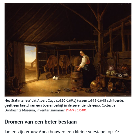
Het ‘Stalinterieur’ dat Albert Cuyp (1620-1691) tussen 1645-1648 schilderde,
geeft een beeld van een boerenbedrijf in de zeventiende eeuw. Collectie
Dordrechts Museum, inventarisnummer
DM/983/580.
Dromen van een beter bestaan
Jan en zijn vrouw Anna bouwen een kleine veestapel op. Ze