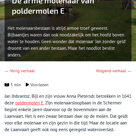
De arme molenaar van
poldermolen E
Het molenaarsbestaan is altijd armoe troef geweest.
Bijbaantjes waren dan ook noodzakelijk om het hoofd boven
water te houden. Geen wonder dat molenaar 'Jan zonder geld'
droomt van een ander bestaan. Maar het noodlot beslist
anders.
← Vorig verhaal
Volgend verhaal →
3 min
Voorlezen
Jan IJsbrantsz. Bijl en zijn vrouw Anna Pietersdr. betrekken in 1641
deze
poldermolen E.
Zijn molenaarsloopbaan in de Schermer
begint enkele jaren daarvoor op de bovenmolen aan de
Laanvaart. Het is een zwaar bestaan daar op de molen. Dat geldt
voor elke molenaar en zijn gezin in die tijd. Maar de locatie aan
de Laanvaart geeft ook nog eens geregeld wateroverlast.