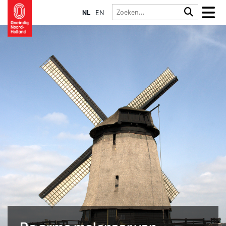
NL
EN