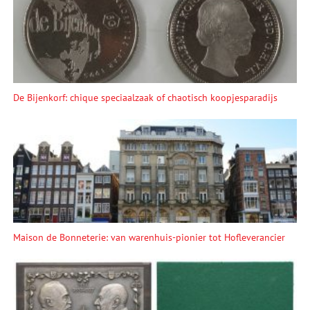
De Bijenkorf: chique speciaalzaak of chaotisch koopjesparadijs
Maison de Bonneterie: van warenhuis-pionier tot Hofleverancier