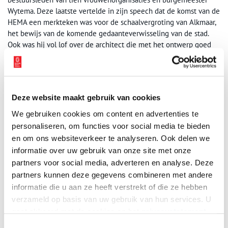
Wytema. Deze laatste vertelde in zijn speech dat de komst van de
HEMA een merkteken was voor de schaalvergroting van Alkmaar,
het bewijs van de komende gedaanteverwisseling van de stad.
Ook was hij vol lof over de architect die met het ontwerp goed
rekening had gehouden met het karakter van de stad. De heer
Buchwaldt, één van de directeuren van de HEMA, noemde het
nieuwe warenhuis zelfs een ‘droomfiliaal’. De Alkmaarsche
Courant noemde het een winkelpaleis in Amerikaanse stijl.
Deze website maakt gebruik van cookies
We gebruiken cookies om content en advertenties te
personaliseren, om functies voor social media te bieden
en om ons websiteverkeer te analyseren. Ook delen we
informatie over uw gebruik van onze site met onze
partners voor social media, adverteren en analyse. Deze
partners kunnen deze gegevens combineren met andere
informatie die u aan ze heeft verstrekt of die ze hebben
verzameld op basis van uw gebruik van hun services. U
gaat akkoord met de cookies en het
privacystatement
als u onze website blijft gebruiken.
Toestemmingsselectie