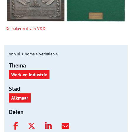
De bakermat van V&D
onh.nl
>
home
>
verhalen
>
Thema
Werk en industrie
Stad
Alkmaar
Delen