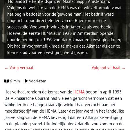
‘Hollandsche Eenheidsprijzen Maatschappij Amsterdam’.
Volgens de website van de HEMA was de winkelformule vanaf
het begin bedoeld voor de ‘gewone man’. Het bedrijf werd
opgericht door directieleden van de Bijenkorf met de
succesvolle Woolworth-winkels in Amerika als voorbeeld.
Hoewel de eerste HEMA al in 1926 in Amsterdam opende,
duurde het nog tot 1959 voordat Alkmaar een vestiging kreeg.
Dit had er voornamelijk mee te maken dat Alkmaar als een te
kleine stad voor een vestiging werd gezien.
← Vorig verhaal
Volgend verhaal →
6 min
Voorlezen
Het verhaal rondom de komst van de
HEMA
begon in april 1955.
De Alkmaarsche Courant had via een gerucht vernomen dat een
winkelier in de Langestraat zijn winkel had verkocht aan het
moederbedrijf van de HEMA. Later dat jaar werd in het landelijke
jaarverslag van de HEMA bevestigd dat een Alkmaarse vestiging
in de planning stond. Uiteindelijk bleek dat die zou komen op de