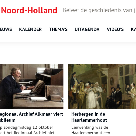
 Noord-Holland
Beleef de geschiedenis van 
IEUWS
KALENDER
THEMA’S
UITAGENDA
VIDEO’S
K
egionaal Archief Alkmaar viert
Herbergen in de
ubileum
Haarlemmerhout
p zondagmiddag 12 oktober
Eeuwenlang was de
iert het Regionaal Archief niet
Haarlemmerhout een