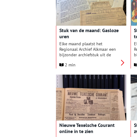
v
d
h
m
e
Stuk van de maand: Gasloze
S
e
uren
t
é
w
Elke maand plaatst het
E
j
Regionaal Archief Alkmaar een
R
e
bijzonder archiefstuk uit de
b
d
collectie in de schijnwerpers.
c
d
2 min
Deze keer: een aankondiging
D
van ‘gasloze uren’ uit 1954. Eind
m
januari 1954 bleek er plots niet
t
genoeg gas beschikbaar in de
regio Alkmaar en de Kop van
Noord-Holland. Het gasbedrijf
stuurde daarover op 28 januari
deze brief aan de
verantwoordelijke Alkmaarse
wethouder, A.J.M. Leesberg. Het
gasverbruik was door
Nieuwe Texelsche Courant
S
‘plotseling ingetreden
online in te zien
z
abnormale strenge koude,