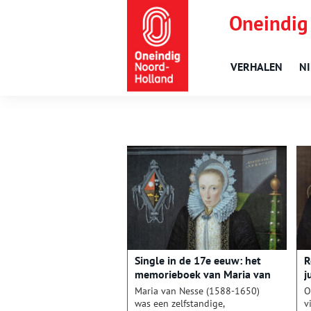
Oneindig
VERHALEN
N
Single in de 17e eeuw: het
R
memorieboek van Maria van
j
Nesse
Maria van Nesse (1588-1650)
O
was een zelfstandige,
v