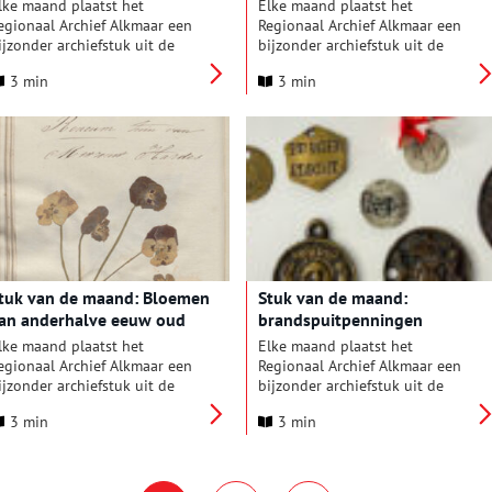
lke maand plaatst het
Elke maand plaatst het
egionaal Archief Alkmaar een
Regionaal Archief Alkmaar een
ijzonder archiefstuk uit de
bijzonder archiefstuk uit de
ollectie in de schijnwerpers.
collectie in de schijnwerpers.
3 min
3 min
eze keer: frauduleuze
Deze keer: een boekje met
egentiende-eeuwse bewijzen
spelregels voor voetbal van
an grondbezit in het
rond 1900.
erzonnen land Poyais.
tuk van de maand: Bloemen
Stuk van de maand:
an anderhalve eeuw oud
brandspuitpenningen
lke maand plaatst het
Elke maand plaatst het
egionaal Archief Alkmaar een
Regionaal Archief Alkmaar een
ijzonder archiefstuk uit de
bijzonder archiefstuk uit de
ollectie in de schijnwerpers.
collectie in de schijnwerpers.
3 min
3 min
eze keer: een boekje met
Deze keer: een grote
otities over de zeereizen van
verzameling zogeheten
en negentiende-eeuwse
brandspuitpenningen. In het
apitein, met daarin ook
archief van de Alkmaarse