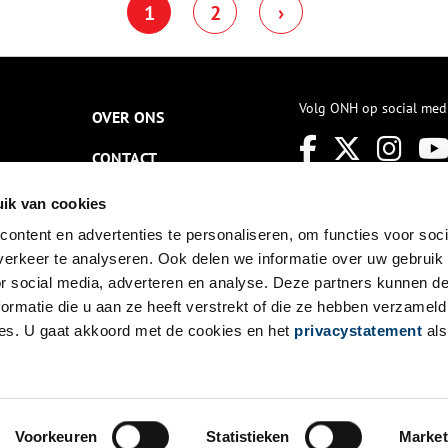
1
2
›
edroogde bloemen en
brandweer wordt een map
laderen.
bewaard met daarin meer dan
130 penningen. Het zijn
metalen ‘muntjes’ in allerlei
soorten en maten met daarop
een nummer, tekst en soms ook
Volg ONH op social med
OVER ONS
een afbeelding. Met zulke
penningen –
brandspuitpenningen genoemd
CONTACT
– kregen brandweermannen
toegang tot een plek waar
NIEUWSBRIEF
ik van cookies
brand was én konden ze
bewijzen dat ze waren komen
ontent en advertenties te personaliseren, om functies voor soci
DISCLAIMER
opdagen om te blussen.
erkeer te analyseren. Ook delen we informatie over uw gebruik
Brandspuitpenningen waren
PRIVACY
vanaf de late zeventiende eeuw
or social media, adverteren en analyse. Deze partners kunnen 
tot in de twintigste eeuw in
ormatie die u aan ze heeft verstrekt of die ze hebben verzameld
gebruik.
TOEGANKELIJKHEID
es. U gaat akkoord met de cookies en het
privacystatement
als
Voorkeuren
Statistieken
Market