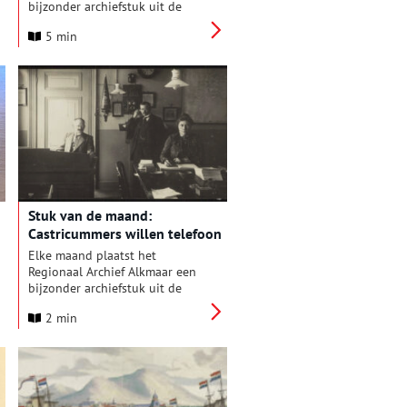
bijzonder archiefstuk uit de
collectie in de schijnwerpers.
5 min
Deze keer: een ontroerende
brief die timmerman Jacob
Valter in 1720 vanuit Batavia
aan zijn vrouw en kinderen in
De Rijp schreef.
Stuk van de maand:
Castricummers willen telefoon
Elke maand plaatst het
Regionaal Archief Alkmaar een
bijzonder archiefstuk uit de
collectie in de schijnwerpers.
2 min
Deze keer: een brief uit 1898
waarin inwoners van Castricum
vragen om aansluiting op het
telefoonnet. Op 29 januari 1898
stuurden tien Castricumse
prominenten dit verzoekschrift