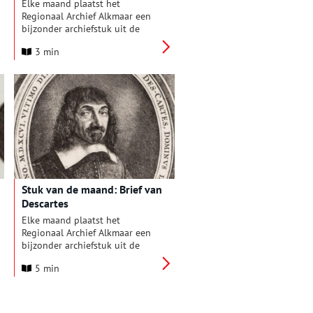
op
Elke maand plaatst het
Regionaal Archief Alkmaar een
bijzonder archiefstuk uit de
collectie in de schijnwerpers.
3 min
Deze keer: een verklaring uit
1798, toen een paar
katholieken de Witte Kerk van
Heiloo probeerden te vorderen.
Stuk van de maand: Brief van
Descartes
Elke maand plaatst het
Regionaal Archief Alkmaar een
bijzonder archiefstuk uit de
collectie in de schijnwerpers.
5 min
Deze keer: een brief uit 1647
van de bekende Franse filosoof
Descartes, die toen in Egmond-
Binnen woonde.