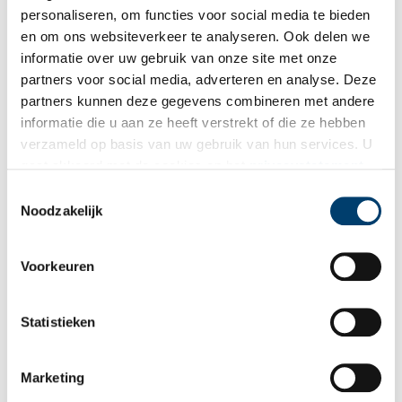
dus een logische zet om Thijsse te vragen als auteur voor de
personaliseren, om functies voor social media te bieden
natuur-albums. Uiteindelijk heeft Thijsse 20 Verkade-albums
en om ons websiteverkeer te analyseren. Ook delen we
geschreven, waarvan het boek ‘Texel’ uit 1927 één van de mooiste
informatie over uw gebruik van onze site met onze
is.
partners voor social media, adverteren en analyse. Deze
partners kunnen deze gegevens combineren met andere
informatie die u aan ze heeft verstrekt of die ze hebben
verzameld op basis van uw gebruik van hun services. U
gaat akkoord met de cookies en het
privacystatement
als u onze website blijft gebruiken.
Toestemmingsselectie
Noodzakelijk
Voorkeuren
Statistieken
Marketing