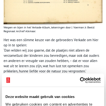
Wespen en bijen in het Verkade-Album, tekeningen door J. Voerman Jr. Beeld:
Regionaal Archief Alkmaar.
Het was een slimme keuze van de gebroeders Verkade om hier
op in te spelen:
‘Dan wilden wij zoo gaarne, dat de plaatjes niet alleen de
verzamellust der kinderen zou bevredigen, maar ook dat ouders
en anderen er vreugde van zouden hebben, – dat er voor allen
wat uit te leeren zou zijn, wat hun lust tot opmerken zou
prikkelen, hunne liefde voor de natuur zou vergrooten.’
Een belangrijke natuurkenner en natuurbeschermer van het
eerste uur was Jac. P. Thijsse (1865-1945). Als kind kreeg hij al
vroeg de liefde voor de natuur mee. Op latere leeftijd heeft hij
zich op verschillende manieren ingezet om de inheemse flora en
Deze website maakt gebruik van cookies
fauna op de kaart te zetten. Het was voor de gebroeders Verkade
We gebruiken cookies om content en advertenties te