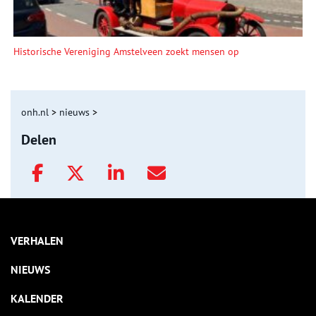
Historische Vereniging Amstelveen zoekt mensen op
onh.nl
>
nieuws
>
Delen
VERHALEN
NIEUWS
KALENDER