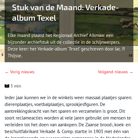
Stuk van de Maand: Verkade-
album Texel
Elke maand plaatst het Regionaal Archief Alkmaar een
bijzonder archiefstuk uit de collectie in de schijnwerpers.
Deze keer: het Verkade-album ‘Texel’ geschreven door Jac. P.
Thijsse.
← Vorig nieuws
Volgend nieuws →
3 min
Ieder jaar kunnen we in de winkels weer massaal plaatjes sparen:
dierenplaatjes, voetbalplaatjes, sprookjesfiguren. De
aantrekkingskracht van het sparen en verzamelen is groot. Dit
soort reclameacties worden al vele jaren gebruikt om mensen te
verleiden tot het doen van aankopen. De Zaanse brood-, koek- en
beschuitfabrikant Verkade & Comp. startte in 1903 met één van