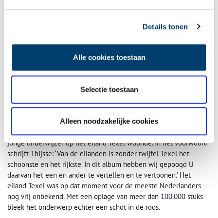
Details tonen
Alle cookies toestaan
Selectie toestaan
Texels natuurschoon door Wenkebach vastgelegd. Beeld: Regionaal Archief
Alkmaar.
Het boek ‘Texel’ heeft Thijsse grotendeels gebaseerd op de
Alleen noodzakelijke cookies
verhalen en herinneringen uit de periode 1890-1892, toen hij als
jonge onderwijzer op het eiland Texel woonde. In het voorwoord
schrijft Thijsse: ‘Van de eilanden is zonder twijfel Texel het
schoonste en het rijkste. In dit album hebben wij gepoogd U
daarvan het een en ander te vertellen en te vertoonen.’ Het
eiland Texel was op dat moment voor de meeste Nederlanders
nog vrij onbekend. Met een oplage van meer dan 100.000 stuks
bleek het onderwerp echter een schot in de roos.