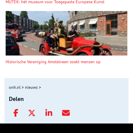
MUTEK: hét museum voor Toegepaste Europese Kunst
Historische Vereniging Amstelveen zoekt mensen op
onh.nl
>
nieuws
>
Delen