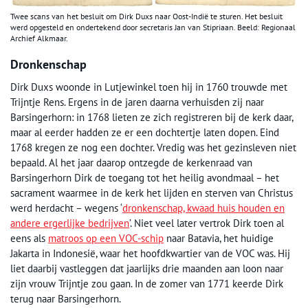
Twee scans van het besluit om Dirk Duxs naar Oost-Indië te sturen. Het besluit
werd opgesteld en ondertekend door secretaris Jan van Stipriaan. Beeld: Regionaal
Archief Alkmaar.
Dronkenschap
Dirk Duxs woonde in Lutjewinkel toen hij in 1760 trouwde met
Trijntje Rens. Ergens in de jaren daarna verhuisden zij naar
Barsingerhorn: in 1768 lieten ze zich registreren bij de kerk daar,
maar al eerder hadden ze er een dochtertje laten dopen. Eind
1768 kregen ze nog een dochter. Vredig was het gezinsleven niet
bepaald. Al het jaar daarop ontzegde de kerkenraad van
Barsingerhorn Dirk de toegang tot het heilig avondmaal – het
sacrament waarmee in de kerk het lijden en sterven van Christus
werd herdacht – wegens ‘
dronkenschap, kwaad huis houden en
andere ergerlijke bedrijven
’. Niet veel later vertrok Dirk toen al
eens als
matroos op een VOC-schip
naar Batavia, het huidige
Jakarta in Indonesië, waar het hoofdkwartier van de VOC was. Hij
liet daarbij vastleggen dat jaarlijks drie maanden aan loon naar
zijn vrouw Trijntje zou gaan. In de zomer van 1771 keerde Dirk
terug naar Barsingerhorn.