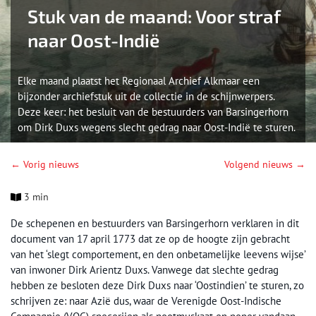
Stuk van de maand: Voor straf
naar Oost-Indië
Elke maand plaatst het Regionaal Archief Alkmaar een
bijzonder archiefstuk uit de collectie in de schijnwerpers.
Deze keer: het besluit van de bestuurders van Barsingerhorn
om Dirk Duxs wegens slecht gedrag naar Oost-Indië te sturen.
← Vorig nieuws
Volgend nieuws →
3 min
De schepenen en bestuurders van Barsingerhorn verklaren in dit
document van 17 april 1773 dat ze op de hoogte zijn gebracht
van het ‘slegt comportement, en den onbetamelijke leevens wijse’
van inwoner Dirk Arientz Duxs. Vanwege dat slechte gedrag
hebben ze besloten deze Dirk Duxs naar ‘Oostindien’ te sturen, zo
schrijven ze: naar Azië dus, waar de Verenigde Oost-Indische