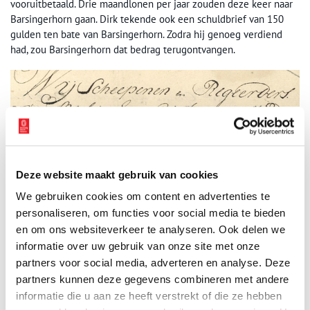
vooruitbetaald. Drie maandlonen per jaar zouden deze keer naar
Barsingerhorn gaan. Dirk tekende ook een schuldbrief van 150
gulden ten bate van Barsingerhorn. Zodra hij genoeg verdiend
had, zou Barsingerhorn dat bedrag terugontvangen.
Deze website maakt gebruik van cookies
We gebruiken cookies om content en advertenties te
personaliseren, om functies voor social media te bieden
en om ons websiteverkeer te analyseren. Ook delen we
Detail uit het besluit om Dirk Duxs naar Oost-Indië te sturen vanwege ‘slegt
informatie over uw gebruik van onze site met onze
comportement’. Beeld: Regionaal Archief Alkmaar.
partners voor social media, adverteren en analyse. Deze
Overleden
partners kunnen deze gegevens combineren met andere
informatie die u aan ze heeft verstrekt of die ze hebben
De IJsselmonde bereikte Batavia in januari 1774. Op 27 oktober