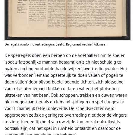
De regels rondom overtredingen. Beeld: Regionaal Archief Alkmaar
De spelregels doen een beroep op de voetballers om te spelen
‘zooals fatsoenlijke mannen betaamt’ en zich niet schuldig te
maken aan ‘ongeoorloofde handelwijzen’, overtredingen dus. Het
was verbonden ‘iemand opzettelijk te doen vallen of pogen te
doen vallen’ door bijvoorbeeld ‘beentje lichten, zich plotseling
vóór of achter iemand bukken of laten vallen, het plotseling
uitsteken van het been’. Ook schoppen, trekken en duwen waren
niet toegestaan, net als op iemand springen en spel dat gevaar
voor lichamelijk letsel opleverde. De scheidsrechter werd
opgeroepen zelfs de geringste overtreding niet door de vingers
te zien: ‘Toegeeflijkheid van uw zijde kan en zal ook dikwijls
oorzaak zijn, dat het spel in ruwheid ontaardt en daardoor de
schromelijkste gevolgen kan hebben.’