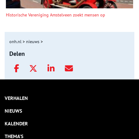
Historische Vereniging Amstelveen zoekt mensen op
onh.nl
>
nieuws
>
Delen
VERHALEN
NIEUWS
KALENDER
THEMA’S