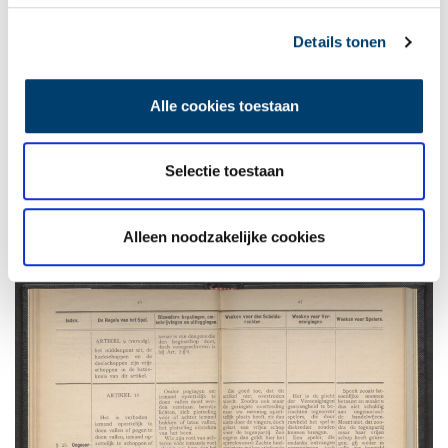
Uit de Korte handleiding voor de theorie van het voetbalspel achter in het boekje:
‘Het achteruitkoppen van den bal’. Beeld: Regionaal Archief Alkmaar
Details tonen
Fatsoenlijke mannen
Een doelpunt telde volgens de regels alleen als de
Alle cookies toestaan
scheidsrechter met eigen ogen had gezien dat de bal ‘geheel en
al door het doel’ was gegaan. En het boekje waarschuwt de
spelers dat dat voor de scheidsrechter regelmatig lastig vast te
Selectie toestaan
stellen zou zijn. Ook als een speler zelf duidelijk gezien had dat
er een doelpunt gemaakt was, ‘dan zal de scheidsrechter u toch
meermalen moeten teleurstellen’: ‘Voelt u dan dus niet
Alleen noodzakelijke cookies
verongelijkt, doch berust in het onvermijdelijke.’