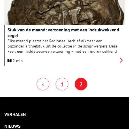
Stuk van de maand: verzoening met een indrukwekkend
zegel
Elke maand plaatst het Regionaal Archief Alkmaar een
bijzonder archiefstuk uit de collectie in de schijnwerpers. Deze
keer: een middeleeuwse verzoening – met een indrukwekkend
zegel! Het grote zegel aan dit stuk uit 1481 is dat van Maria
2 min
van Bourgondië en Maximiliaan van Oostenrijk, die toen over
de Nederlanden heersten. Zij staan er ook op afgebeeld. Met
het document verzoenden Maria en Maximiliaan zich met
Alkmaar, nadat er in de stad een oproer was uitgebroken.
‹
1
2
VERHALEN
NIEUWS