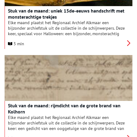
Stuk van de maand: uniek 15de-eeuws handschrift met
monsterachtige trekjes
Elke maand plaatst het Regionaal Archief Alkmaar een
bijzonder archiefstuk uit de collectie in de schijnwerpers. Deze
keer, speciaal voor Halloween: een bijzonder, monsterachtig
exemplaar van de “Cronyke van Holland” uit het archief van de
3 min
Familie Van Foreest. We kennen allemaal het monster van
Frankenstein: het door Victor Frankenstein gecreëerde wezen
uit Mary Shelley’s boek, een “prachtig monster” dat bestaat uit
aan elkaar genaaide delen afkomstig van verschillende
lichamen. In het archief van de Familie van Foreest,
ondergebracht bij het Regionaal Archief, zit een bijzonder
middeleeuws handschrift dat ons deed denken aan dat
monster: de “Cronyke van Holland”.
Stuk van de maand: rijmdicht van de grote brand van
Kolhorn
Elke maand plaatst het Regionaal Archief Alkmaar een
bijzonder archiefstuk uit de collectie in de schijnwerpers. Deze
keer: een gedicht van een ooggetuige van de grote brand van
Kolhorn in 1788. Op 15 september 2023 was het precies 235