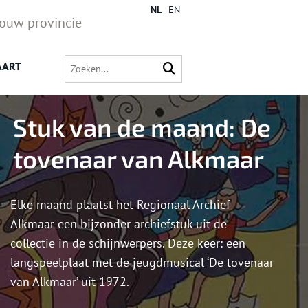
NL
EN
jouw provincie
AART
Stuk van de maand: De
tovenaar van Alkmaar
Elke maand plaatst het Regionaal Archief
Alkmaar een bijzonder archiefstuk uit de
collectie in de schijnwerpers. Deze keer: een
langspeelplaat met de jeugdmusical ‘De tovenaar
van Alkmaar’ uit 1972.