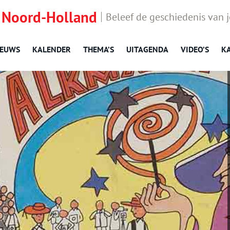
 Noord-Holland
Beleef de geschiedenis van 
IEUWS
KALENDER
THEMA’S
UITAGENDA
VIDEO’S
K