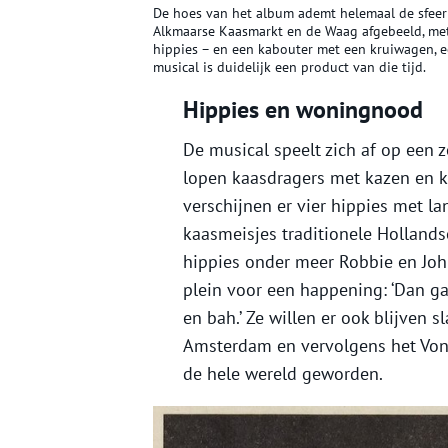
De hoes van het album ademt helemaal de sfeer v
Alkmaarse Kaasmarkt en de Waag afgebeeld, met
hippies – en een kabouter met een kruiwagen, ee
musical is duidelijk een product van die tijd.
Hippies en woningnood
De musical speelt zich af op een 
lopen kaasdragers met kazen en k
verschijnen er vier hippies met l
kaasmeisjes traditionele Holland
hippies onder meer Robbie en Joh
plein voor een happening: ‘Dan g
en bah.’ Ze willen er ook blijven 
Amsterdam en vervolgens het Vond
de hele wereld geworden.