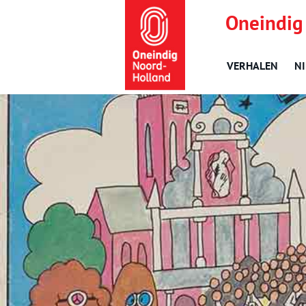
Oneindig
VERHALEN
N