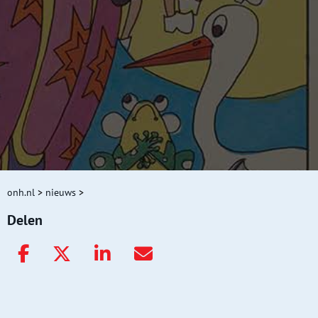
onh.nl
>
nieuws
>
Delen