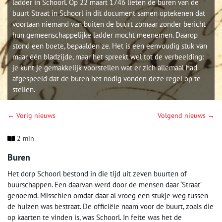
ladder in Schoorl. Op 22 maart 1746 lieten de buren van de
buurt Straat in Schoorl in dit document samen optekenen dat
voortaan niemand van buiten de buurt zomaar zonder bericht
hun gemeenschappelijke ladder mocht meenemen. Daarop
stond een boete, bepaalden ze. Het is een eenvoudig stuk van
maar één bladzijde, maar het spreekt wel tot de verbeelding:
je kunt je gemakkelijk voorstellen wat er zich allemaal had
afgespeeld dat de buren het nodig vonden deze regel op te
stellen.
← Vorig nieuws
Volgend nieuws →
2 min
Buren
Het dorp Schoorl bestond in die tijd uit zeven buurten of
buurschappen. Een daarvan werd door de mensen daar ‘Straat’
genoemd. Misschien omdat daar al vroeg een stukje weg tussen
de huizen was bestraat. De officiële naam voor de buurt, zoals die
op kaarten te vinden is, was Schoorl. In feite was het de