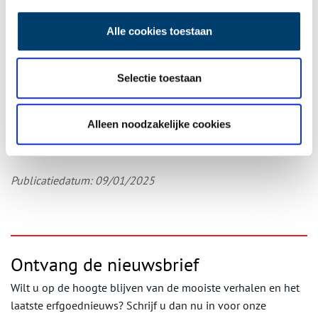
Het stuk over de burenladder van Straat wordt bewaard in het
oudste gemeentearchief van Schoorl en Groet
.
Alle cookies toestaan
Bron:
Regionaal Archief Alkmaar
Omslagfoto:
Detail uit het stuk: ‘… dat van nu af aan niemant
Selectie toestaan
buijten de voorschreven Buurt wonende haar Buure Ladder sal
mooge haale ofte gebruijke sonder kennis of ordre van de
Regerende Schepen…’. Beeld: Regionaal Archief Alkmaar.
Alleen noodzakelijke cookies
Publicatiedatum: 09/01/2025
Ontvang de nieuwsbrief
Wilt u op de hoogte blijven van de mooiste verhalen en het
laatste erfgoednieuws? Schrijf u dan nu in voor onze