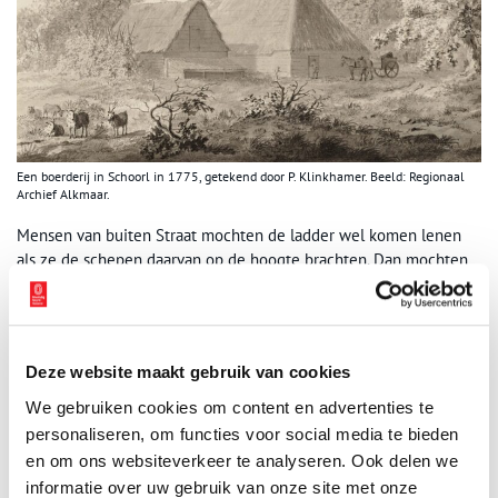
Een boerderij in Schoorl in 1775, getekend door P. Klinkhamer. Beeld: Regionaal
Archief Alkmaar.
Mensen van buiten Straat mochten de ladder wel komen lenen
als ze de schepen daarvan op de hoogte brachten. Dan mochten
ze de ladder gebruiken zo lang ze hem nodig hadden, maar
daarvoor moesten ze wel twee stuivers per dag betalen. En als de
ladder daarbij schade opliep, draaide de lener daarvoor op.
Deze website maakt gebruik van cookies
We gebruiken cookies om content en advertenties te
personaliseren, om functies voor social media te bieden
en om ons websiteverkeer te analyseren. Ook delen we
informatie over uw gebruik van onze site met onze