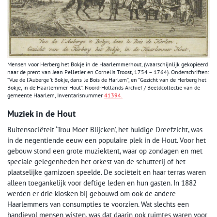
Mensen voor Herberg het Bokje in de Haarlemmerhout, (waarschijnlijk gekopieerd
naar de prent van Jean Pelletier en Cornelis Troost, 1754 – 1764). Onderschriften:
“Vue de l’Auberge ’t Bokje, dans le Bois de Harlem”, en “Gezicht van de Herberg het
Bokje, in de Haarlemmer Hout”. Noord-Hollands Archief / Beeldcollectie van de
gemeente Haarlem, Inventarisnummer
41394.
Muziek in de Hout
Buitensociëteit ‘Trou Moet Blijcken’, het huidige Dreefzicht, was
in de negentiende eeuw een populaire plek in de Hout. Voor het
gebouw stond een grote muziektent, waar op zondagen en met
speciale gelegenheden het orkest van de schutterij of het
plaatselijke garnizoen speelde. De sociëteit en haar terras waren
alleen toegankelijk voor deftige leden en hun gasten. In 1882
werden er drie kiosken bij gebouwd om ook de andere
Haarlemmers van consumpties te voorzien. Wat slechts een
handjevol mensen wisten, was dat daarin ook ruimtes waren voor