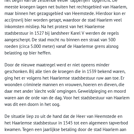
het begin van de zestiende eeuw ´tapperijen´ opgericht. De
meeste kroegen lagen net buiten het rechtsgebied van Haarlem,
maar binnen het gezagsgebied van Heemstede. Hierdoor kon er
accijnsvrij bier worden getapt, waardoor de stad Haarlem veel
inkomsten misliep. Na het protest van het Haarlemse
stadsbestuur in 1527 bij landsheer Karel V werden de regels
aangescherpt. De stad mocht nu binnen een straal van 500
roeden (circa 5.000 meter) vanaf de Haarlemse grens alsnog
belasting op bier heffen.
Door de nieuwe maatregel werd er niet opeens minder
geschonken. Bij alle tien de kroegen die in 1539 bekend waren,
ging het er volgens het Haarlemse stadsbestuur ruw aan toe. Er
woonden criminele mannen en vrouwen, hoeren en dieven, die
daar met ander ‘slecht volk’ omgingen. Geweldpleging en moord
waren aan de orde van de dag. Voor het stadsbestuur van Haarlem
was dit een doorn in het oog.
De situatie liep zo uit de hand dat de Heer van Heemstede en
het Haarlemse stadsbestuur in 1545 tot een algemeen tapverbod
kwamen. Tegen een jaarlijkse betaling door de stad Haarlem aan