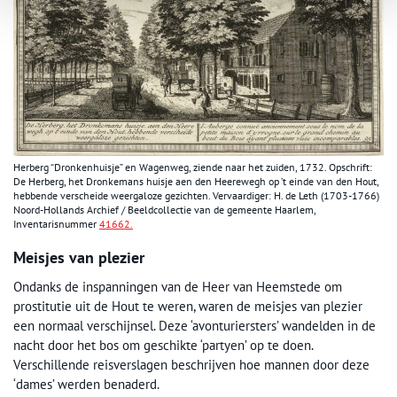
Herberg “Dronkenhuisje” en Wagenweg, ziende naar het zuiden, 1732. Opschrift:
De Herberg, het Dronkemans huisje aen den Heerewegh op ’t einde van den Hout,
hebbende verscheide weergaloze gezichten. Vervaardiger: H. de Leth (1703-1766)
Noord-Hollands Archief / Beeldcollectie van de gemeente Haarlem,
Inventarisnummer
41662.
Meisjes van plezier
Ondanks de inspanningen van de Heer van Heemstede om
prostitutie uit de Hout te weren, waren de meisjes van plezier
een normaal verschijnsel. Deze ‘avonturiersters’ wandelden in de
nacht door het bos om geschikte ‘partyen’ op te doen.
Verschillende reisverslagen beschrijven hoe mannen door deze
‘dames’ werden benaderd.