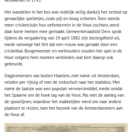
verdwenen in 1795.
Het wandelen in het bos was redelijk veilig dankzij het verbod op
gevaarlijke spelletjes, zoals pijl en boog schieten. Toen steeds
meer cricketclubs hun oefenterrein in de Hout zochten, werd
daar korte metten mee gemaakt. Gemeenteraadslid Derx sprak
tijdens de vergadering van 19 april 1882 zijn bezorgdheid uit,
mede vanwege het feit dat een vrouw was geraakt door een
cricketbal. Burgemeester en wethouders zouden het spel in de
Hout volgens hem moeten verbieden, wat kort daarop ook
gebeurde.
Dagjesmensen van buiten Haarlem, met name uit Amsterdam,
reisden per rijtuig of met de trekschuit naar het stadsbos. Met
name de laatste was een populair vervoersmiddel, mede omdat
het Spaarne om de hoek lag van de Hout. Pas met de aanleg van
de spoorlijnen, waardoor het makkelijker werd om naar andere
plaatsen te reizen, nam het bezoek van de Amsterdammers aan
de Hout af.