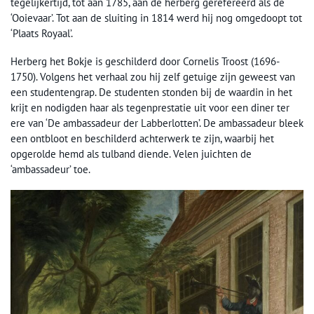
tegelijkertijd, tot aan 1785, aan de herberg gerefereerd als de
‘Ooievaar’. Tot aan de sluiting in 1814 werd hij nog omgedoopt tot
‘Plaats Royaal’.
Herberg het Bokje is geschilderd door Cornelis Troost (1696-
1750). Volgens het verhaal zou hij zelf getuige zijn geweest van
een studentengrap. De studenten stonden bij de waardin in het
krijt en nodigden haar als tegenprestatie uit voor een diner ter
ere van ‘De ambassadeur der Labberlotten’. De ambassadeur bleek
een ontbloot en beschilderd achterwerk te zijn, waarbij het
opgerolde hemd als tulband diende. Velen juichten de
‘ambassadeur’ toe.