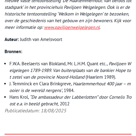
nieuwe vaste tentoonstelling ‘De Haarlemmerhout: van oerbos tot
stadspark’ in het provinciehuis Paviljoen Welgelegen. Ook is er de
historische tentoonstelling ‘Welkom in Welgelegen’ te bezoeken,
over de geschiedenis van het gebouw en zijn bewoners. Kijk voor
meer informatie op:
www.paviljoenwelgelegen.nl
.
Auteur:
Judith van Amelsvoort
Bronnen:
F.W.A. Beelaerts van Blokland, Mr. L.H.M. Quant etc.,
Paviljoen W
elgelegen 1789-1989. Van buitenplaats van de bankier Hope to
t zetel van de provincie Noord-Holland
(Haarlem 1989).
J. Temminck en Clara Brinkgreve,
Haarlemmerhout 400 jaar –
m
ooier is de wereld nergens’
, 1984.
Hans Krol,
“De ambassadeur der Labberlotten” door Cornelis Tro
ost e.a. in beeld gebracht,
2012
Publicatiedatum: 18/08/2025