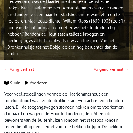
Eeuwenlang was de Haarlemmerhout een toeristische
trekpleister. Haarlemmers en Amsterdammers van alle rangen
en standen reisden naar het stadsbos om te wandelen en te
recreëren. Maar zoals dichter Willem Kloos (1859-1938) zei: “Ik
hou van de natuur maar ik moet er wel iets te drinken bij
hebben.” Rondom de Hout zaten talloze kroegen en
herbergen, waar het er dikwijls ruw aan toe ging. Van het
Dronkenhuisje tot het Bokje, de een nog beruchter dan de
ander.
← Vorig verhaal
Volgend verhaal →
9 min
Voorlezen
Voor veel stedelingen vormde de Haarlemmerhout een
toevluchtoord waar ze de drukke stad even achter zich konden
laten. Bij de toegangswegen stonden hekken om te voorkomen
dat paard en wagens de Hout in konden rijden. Alleen de
bewoners van de buitenhuizen rondom het stadsbos konden
tegen betaling een sleutel voor die hekken krijgen. De hekken