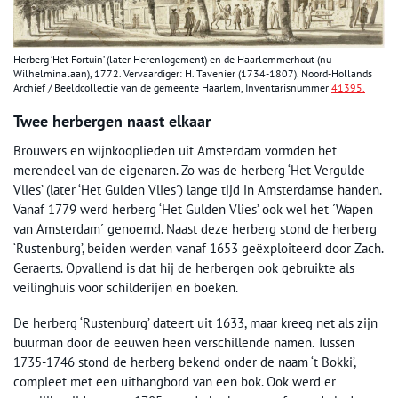
Herberg ‘Het Fortuin’ (later Herenlogement) en de Haarlemmerhout (nu
Wilhelminalaan), 1772. Vervaardiger: H. Tavenier (1734-1807). Noord-Hollands
Archief / Beeldcollectie van de gemeente Haarlem, Inventarisnummer
41395.
Twee herbergen naast elkaar
Brouwers en wijnkooplieden uit Amsterdam vormden het
merendeel van de eigenaren. Zo was de herberg ‘Het Vergulde
Vlies’ (later ‘Het Gulden Vlies´) lange tijd in Amsterdamse handen.
Vanaf 1779 werd herberg ‘Het Gulden Vlies’ ook wel het ´Wapen
van Amsterdam´ genoemd. Naast deze herberg stond de herberg
‘Rustenburg’, beiden werden vanaf 1653 geëxploiteerd door Zach.
Geraerts. Opvallend is dat hij de herbergen ook gebruikte als
veilinghuis voor schilderijen en boeken.
De herberg ‘Rustenburg’ dateert uit 1633, maar kreeg net als zijn
buurman door de eeuwen heen verschillende namen. Tussen
1735-1746 stond de herberg bekend onder de naam ‘t Bokki’,
compleet met een uithangbord van een bok. Ook werd er