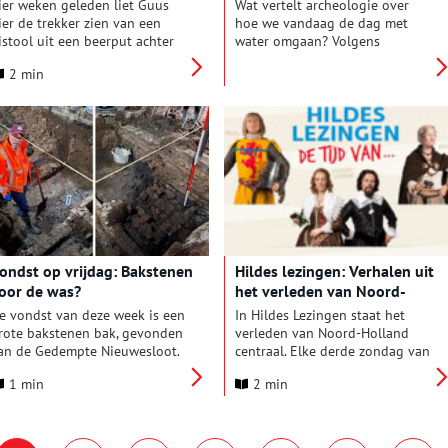
ier weken geleden liet Guus
Wat vertelt archeologie over
ier de trekker zien van een
hoe we vandaag de dag met
istool uit een beerput achter
water omgaan? Volgens
et Alkmaarse stadhuis.
archeoloog Jan-Willem Oudhof
2 min
andaag borduren we weer
van de Alliantie
ven voort op dat thema. Als
Markermeerdijken heel veel. “De
ondst van deze week koos
geschiedenis van het gebied
uus voor jachttafereeltjes op
achter de 33 km lange
en paar Delfts Blauwe tegels
dijkversterking laat zien hoe we
ie de archeologen kortgeleden
al meer dan duizend jaar
onden aan de Krebbesteeg.
proberen te leven met water –
én hoe de keuzes van toen
doorwerken in het hier en nu.”
ondst op vrijdag: Bakstenen
Hildes lezingen: Verhalen uit
oor de was?
het verleden van Noord-
Holland
e vondst van deze week is een
In Hildes Lezingen staat het
rote bakstenen bak, gevonden
verleden van Noord-Holland
an de Gedempte Nieuwesloot.
centraal. Elke derde zondag van
orige week waren we daar ook
de maand delen onderzoekers
1 min
2 min
l even voor een kijkje bij de
en specialisten hun kennis over
pgraving en inmiddels zijn
archeologie, geschiedenis en
nze archeologen een stapje
erfgoed. Van steentijd tot
erder. Kayleigh maakte een
middeleeuwen en van kleding