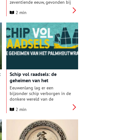
zeventiende eeuw, gevonden bij
de opgraving aan het
2 min
Verdronkenoord. Op de plek
waar nu de nieuwe aanbouw
staat van de Sint
Laurentiuskerk. Vandaag deel 2.
t
Schip vol raadsels: de
geheimen van het
Palmhoutwrak
Eeuwenlang lag er een
bijzonder schip verborgen in de
donkere wereld van de
Waddenzee. De nieuwe
2 min
tentoonstelling ‘Schip vol
raadsels’ in Archeologiemuseum
Huis van Hilde neemt de
bezoeker mee in het onderzoek
naar dit mysterieuze
scheepswrak dat bij toeval werd