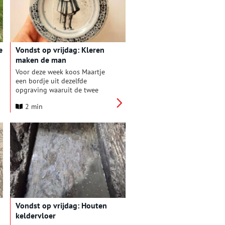
ontdekt. Niet eerder getoonde
vondsten en opvallende
bevindingen van onderzoekers
brengen stap voor stap de
geheimen van het gezonken
e
Vondst op vrijdag: Kleren
schip naar boven.
maken de man
Voor deze week koos Maartje
een bordje uit dezelfde
opgraving waaruit de twee
bordjes kwamen die ze belichtte
2 min
op de achterkant van de lente-
editie van Erfgoedmagazine
Alkmaar. Toen een vrouw, nu een
man. Beiden op de rug gezien.
Vondst op vrijdag: Houten
keldervloer