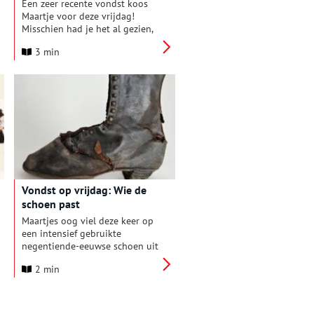
Een zeer recente vondst koos
Maartje voor deze vrijdag!
Misschien had je het al gezien,
maar de afgelopen twee weken
3 min
waren onze archeologen druk
bezig aan de Gedempte
Nieuwesloot 16-18. Tijdens het
onderzoek zijn twee
‘kamerwoningen’ opgegraven.
Dit zijn kleine huisjes waar
vroeger de armere mensen in
woonden. Achter één van de
huisjes deden de archeologen
een opvallende vondst. Een
houten keldervloer met
Vondst op vrijdag: Wie de
onderdelen die waarschijnlijk
schoen past
ouder zijn dan de kelder zelf…
Maartjes oog viel deze keer op
een intensief gebruikte
negentiende-eeuwse schoen uit
het leerdepot. Tijdens een
2 min
opgraving aan de Bloemstraat
in 2006 vonden de
gemeentelijke archeologen een
grote hoeveelheid leer.