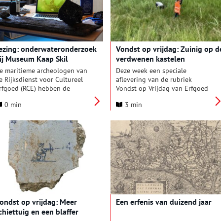
ottenbakkersafval. Dat kwam
nderdaad naar boven. Guus
aakte twee afleveringen voor
ondst op Vrijdag over dit
nderwerp. Vandaag deel 1 en
ezing: onderwateronderzoek
Vondst op vrijdag: Zuinig op d
ver twee weken deel 2.
ij Museum Kaap Skil
verdwenen kastelen
e maritieme archeologen van
Deze week een speciale
e Rijksdienst voor Cultureel
aflevering van de rubriek
rfgoed (RCE) hebben de
Vondst op Vrijdag van Erfgoed
fgelopen zes weken
Alkmaar. De gemeentelijke
0 min
3 min
nderwater onderzoek gedaan
archeologen kregen bezoek van
aar het zeventiende-eeuwse
de Rijksdienst voor het
cheepswrak BZN3. Projectleider
Cultureel Erfgoed. Zij kwamen
hijs Coenen zal er dinsdag 7
kijken hoe het gaat met twee
uli over vertellen bij Museum
bijzondere rijksmonumenten in
aap Skil op Texel.
de Oudorperpolder.
Monumenten van grote waarde,
waar je boven de grond alleen
heel weinig van ziet.
ondst op vrijdag: Meer
Een erfenis van duizend jaar
chiettuig en een blaffer