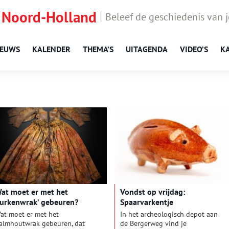
 Noord-Holland
Beleef de geschiedenis van 
IEUWS
KALENDER
THEMA’S
UITAGENDA
VIDEO’S
K
at moet er met het
Vondst op vrijdag:
Jurkenwrak’ gebeuren?
Spaarvarkentje
at moet er met het
In het archeologisch depot aan
almhoutwrak gebeuren, dat
de Bergerweg vind je