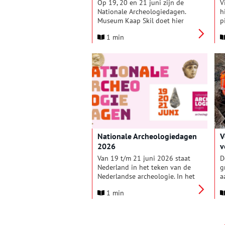
Op 19, 20 en 21 juni zijn de
V
Nationale Archeologiedagen.
h
Museum Kaap Skil doet hier
p
met verschillende activiteiten
h
1 min
aan mee. Er is een
V
vondstenspreekuur, een lezing
e
over historische munten,
v
rondleiding en
G
schervenworkshop. Kies je dag
e
en kom meedoen!
d
v
Nationale Archeologiedagen
V
2026
v
Van 19 t/m 21 juni 2026 staat
D
Nederland in het teken van de
g
Nederlandse archeologie. In het
a
hele land openen archeologen
V
1 min
en amateurarcheologen hun
a
deuren. De Nationale
o
Archeologiedagen brengen het
o
verleden tot leven met
v