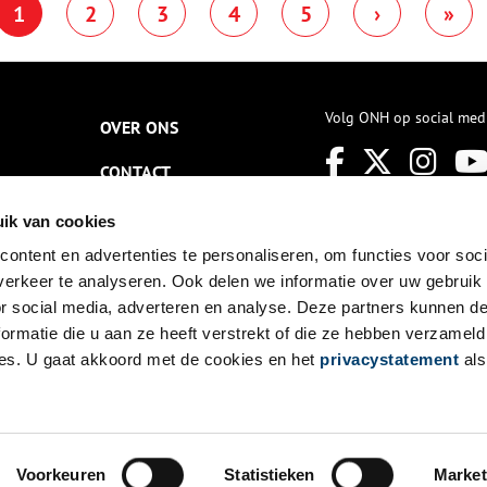
1
2
3
4
5
›
»
ilmpje waarin we Rebekka een
tot kastelen: iedere lezing biedt
ude goot zien schoonmaken
een nieuw verhaal en een frisse
n waarin we Guus aantreffen in
blik op het leven van vroeger.
e bak van baksteen. De
edachte was meteen al dat die
ou horen bij het uitvoeren van
Volg ONH op social med
OVER ONS
en ambacht.
CONTACT
NIEUWSBRIEF
ik van cookies
ontent en advertenties te personaliseren, om functies voor soci
DISCLAIMER
erkeer te analyseren. Ook delen we informatie over uw gebruik
PRIVACY
or social media, adverteren en analyse. Deze partners kunnen 
ormatie die u aan ze heeft verstrekt of die ze hebben verzameld
TOEGANKELIJKHEID
es. U gaat akkoord met de cookies en het
privacystatement
als
Voorkeuren
Statistieken
Market