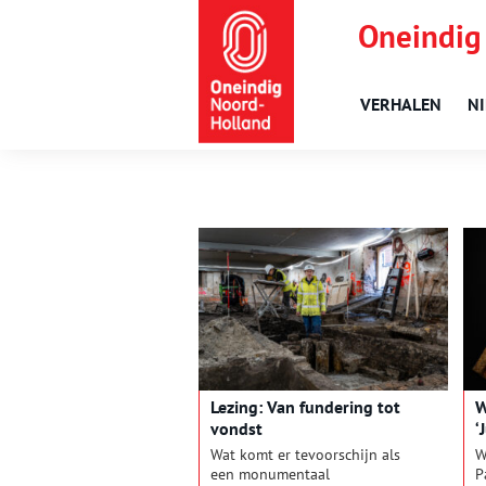
Oneindig
VERHALEN
N
Lezing: Van fundering tot
W
vondst
‘
Wat komt er tevoorschijn als
W
een monumentaal
P