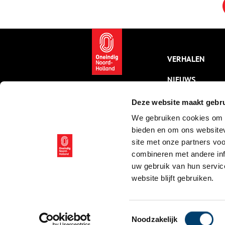
honderden activiteiten door het
f
hele land. Jong en oud, kenner
o
en leek: iedereen is welkom!
e
Tijdens het derde weekend van
d
juni, van vrijdag tot en met
g
zondag, kun je op avontuur
z
VERHALEN
gaan om het verleden te
e
ontdekken!
NIEUWS
KALENDER
Deze website maakt gebru
We gebruiken cookies om c
THEMA’S
bieden en om ons websitev
ACTIVITEITEN
site met onze partners vo
combineren met andere inf
VIDEO’S
uw gebruik van hun servic
website blijft gebruiken.
© ONH | 2026
Toestemmingsselectie
Noodzakelijk