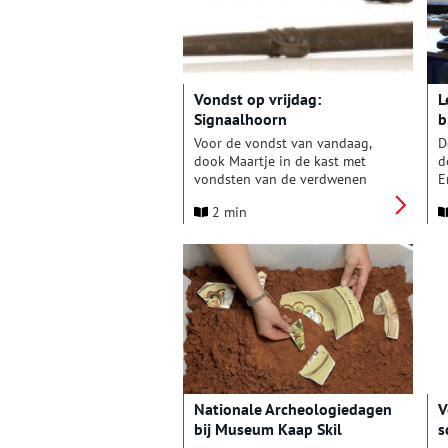
onderzocht door maritiem
p
archeologen en studenten.
i
m
V
o
Vondst op vrijdag:
L
o
Signaalhoorn
b
Voor de vondst van vandaag,
D
dook Maartje in de kast met
d
vondsten van de verdwenen
E
kastelen in Oudorp. Deze
a
2 min
eeuwenoude signaalhoorn werd
o
gevonden in de gracht bij de
n
muren van de voorburcht van
s
kasteel De Nieuwburg.
T
j
K
Nationale Archeologiedagen
V
bij Museum Kaap Skil
s