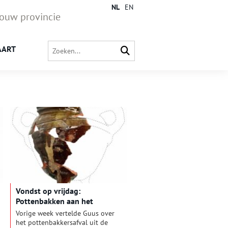
NL
EN
jouw provincie
AART
Vondst op vrijdag:
Pottenbakken aan het
Verdronkenoord (2)
Vorige week vertelde Guus over
het pottenbakkersafval uit de