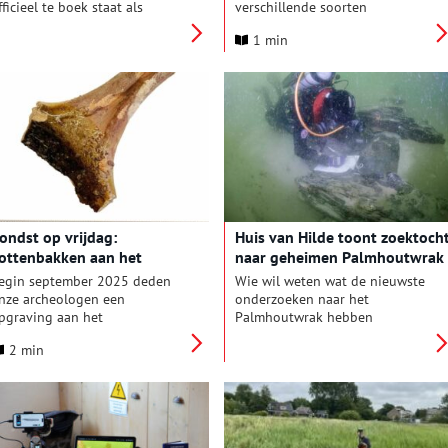
fficieel te boek staat als
verschillende soorten
urgzand Noord 17? De
spaarpotten. Maartje koos er
1 min
ijksdienst voor het Cultureel
deze week één in de vorm van
rfgoed (RCE) zette vier
het welbekende varken. Al is
ogelijkheden op een rijtje.
deze wat langgerekter dan de
bolle spaarvarkens die de
meesten van ons zelf nog
kennen.
ondst op vrijdag:
Huis van Hilde toont zoektoch
ottenbakken aan het
naar geheimen Palmhoutwrak
erdronkenoord (I)
egin september 2025 deden
Wie wil weten wat de nieuwste
nze archeologen een
onderzoeken naar het
pgraving aan het
Palmhoutwrak hebben
erdronkenoord, aan het plein
opgeleverd kan sinds kort in
2 min
oor de Sint Laurentiuskerk. Op
Huis van Hilde terecht.
rond van hun ervaringen en
rchiefinformatie, zijn er altijd
el bepaalde verwachtingen.
eze keer hoopten de
rcheologen op