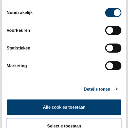
als u onze website blijft gebruiken.
Toestemmingsselectie
Deze Vondst op vrijdag werd samengesteld door onze
Noodzakelijk
depotbeheerder
Maartje Kramer
.
Bekijk hier alle
‘Vondsten op vrijdag’
.
Voorkeuren
Statistieken
Marketing
Details tonen
Tekening van het bordje met code code f-bor-10. 10 staat voor de vorm: in dit
Alle cookies toestaan
geval dat de platte bodem vloeiend overgaat in een opstaande gebogen rand.
Beeld: Erfgoed Alkmaar.
Bron:
Erfgoed Alkmaar
Selectie toestaan