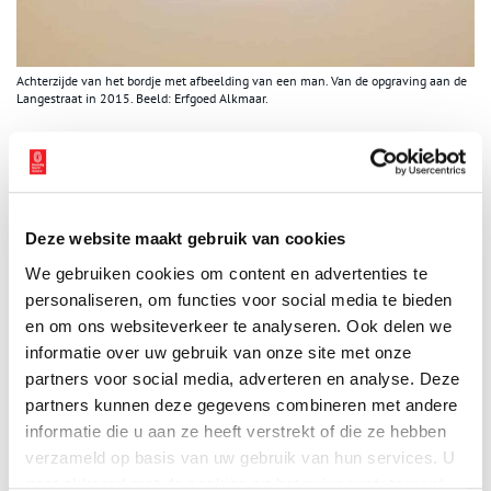
Achterzijde van het bordje met afbeelding van een man. Van de opgraving aan de
Langestraat in 2015. Beeld: Erfgoed Alkmaar.
Gebaseerd op Chinees kraakporselein
Het gaat om een stuk Nederlands faience. Dat is aardewerk met
tinglazuur. Het bordje is gemaakt tussen 1625 en 1650 en heeft
een diameter van 14,7 cm. Het ontwerp is gebaseerd op Chinees
Deze website maakt gebruik van cookies
kraakporselein, dat in het begin van de zeventiende eeuw
populair was.
We gebruiken cookies om content en advertenties te
personaliseren, om functies voor social media te bieden
In de archeologie wordt aardewerk beschreven met behulp van
en om ons websiteverkeer te analyseren. Ook delen we
het Deventer-systeem. Dit bord kreeg bij de opgraving de code f-
informatie over uw gebruik van onze site met onze
bor-10. Bor staat voor bord. En 10 staat voor de vorm: in dit geval
partners voor social media, adverteren en analyse. Deze
dat de platte bodem vloeiend overgaat in een opstaande
partners kunnen deze gegevens combineren met andere
gebogen rand (Afb 4).
informatie die u aan ze heeft verstrekt of die ze hebben
De termen helpen ons om het aardewerk goed te herkennen en
verzameld op basis van uw gebruik van hun services. U
correct in te delen. En dit is dan weer het veertiende bord van dit
type dat op deze plek is gevonden.
gaat akkoord met de cookies en het
privacystatement