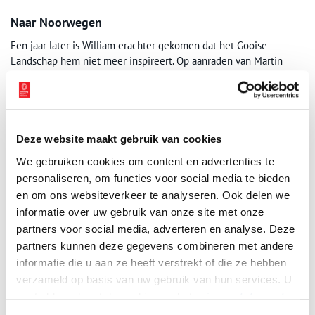
Naar Noorwegen
Een jaar later is William erachter gekomen dat het Gooise
Landschap hem niet meer inspireert. Op aanraden van Martin
besluiten ze zijn geboorteland Noorwegen te bezoeken. Als ze in
de zomer van 1903 per boot aankomen wordt William op slag
verliefd op de natuur en het landschap. Hij zou hebben
uitgeroepen: ‘
Anna, I have found my country’
.
Deze website maakt gebruik van cookies
Ook in het huis in Olden (Noorwegen) is Anna veel alleen. Het is
We gebruiken cookies om content en advertenties te
volgens de mannen te gevaarlijk voor haar om mee de bergen in
personaliseren, om functies voor social media te bieden
te gaan om te jagen. Anna hoopt dat als William gelukkig is, hij
en om ons websiteverkeer te analyseren. Ook delen we
haar kinderwens zal vervullen. Ondertussen ontstaan er ook bij
Martin warme gevoelens voor Anna.
informatie over uw gebruik van onze site met onze
partners voor social media, adverteren en analyse. Deze
partners kunnen deze gegevens combineren met andere
informatie die u aan ze heeft verstrekt of die ze hebben
verzameld op basis van uw gebruik van hun services. U
gaat akkoord met de cookies en het
privacystatement
als u onze website blijft gebruiken.