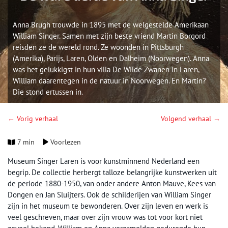
Anna Brugh trouwde in 1895 met de welgestelde Amerikaan
William Singer. Samen met zijn beste vriend Martin Borgord
reisden ze de wereld rond. Ze woonden in Pittsburgh
(Amerika), Parijs, Laren, Olden en Dalheim (Noorwegen). Anna
was het gelukkigst in hun villa De Wilde Zwanen in Laren,
William daarentegen in de natuur in Noorwegen. En Martin?
Die stond ertussen in.
← Vorig verhaal
Volgend verhaal →
7 min
Voorlezen
Museum Singer Laren is voor kunstminnend Nederland een
begrip. De collectie herbergt talloze belangrijke kunstwerken uit
de periode 1880-1950, van onder andere Anton Mauve, Kees van
Dongen en Jan Sluijters. Ook de schilderijen van William Singer
zijn in het museum te bewonderen. Over zijn leven en werk is
veel geschreven, maar over zijn vrouw was tot voor kort niet