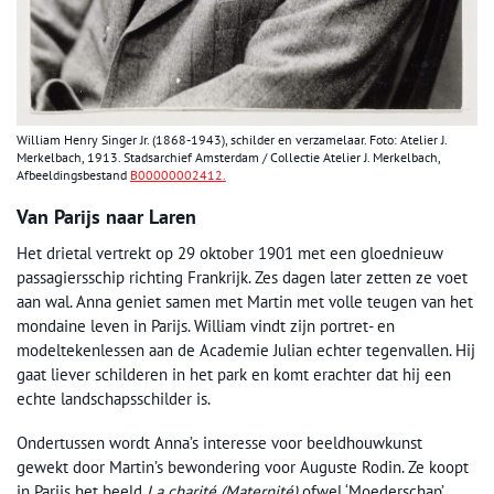
William Henry Singer Jr. (1868-1943), schilder en verzamelaar. Foto: Atelier J.
Merkelbach, 1913. Stadsarchief Amsterdam / Collectie Atelier J. Merkelbach,
Afbeeldingsbestand
B00000002412.
Van Parijs naar Laren
Het drietal vertrekt op 29 oktober 1901 met een gloednieuw
passagiersschip richting Frankrijk. Zes dagen later zetten ze voet
aan wal. Anna geniet samen met Martin met volle teugen van het
mondaine leven in Parijs. William vindt zijn portret- en
modeltekenlessen aan de Academie Julian echter tegenvallen. Hij
gaat liever schilderen in het park en komt erachter dat hij een
echte landschapsschilder is.
Ondertussen wordt Anna’s interesse voor beeldhouwkunst
gewekt door Martin’s bewondering voor Auguste Rodin. Ze koopt
in Parijs het beeld
La charité (Maternité)
ofwel ‘Moederschap’,