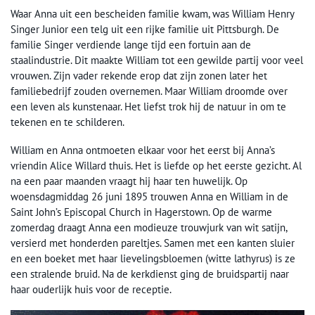
Waar Anna uit een bescheiden familie kwam, was William Henry
Singer Junior een telg uit een rijke familie uit Pittsburgh. De
familie Singer verdiende lange tijd een fortuin aan de
staalindustrie. Dit maakte William tot een gewilde partij voor veel
vrouwen. Zijn vader rekende erop dat zijn zonen later het
familiebedrijf zouden overnemen. Maar William droomde over
een leven als kunstenaar. Het liefst trok hij de natuur in om te
tekenen en te schilderen.
William en Anna ontmoeten elkaar voor het eerst bij Anna’s
vriendin Alice Willard thuis. Het is liefde op het eerste gezicht. Al
na een paar maanden vraagt hij haar ten huwelijk. Op
woensdagmiddag 26 juni 1895 trouwen Anna en William in de
Saint John’s Episcopal Church in Hagerstown. Op de warme
zomerdag draagt Anna een modieuze trouwjurk van wit satijn,
versierd met honderden pareltjes. Samen met een kanten sluier
en een boeket met haar lievelingsbloemen (witte lathyrus) is ze
een stralende bruid. Na de kerkdienst ging de bruidspartij naar
haar ouderlijk huis voor de receptie.