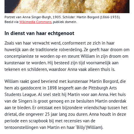
Portret van Anna Singer-Burgh, 1905. Schilder: Martin Borgord (1866-1935).
Beeld via
Wikimedia Commons
, publiek domein.
In dienst van haar echtgenoot
Zoals van haar verwacht werd, conformeert ze zich in haar
huwelijk aan de traditionele rolverdeling. Ze geeft haar droom om
concertpianiste te worden op en steunt William in zijn droom om
kunstenaar te worden. Hij besteed zijn tijd voornamelijk aan
tekenen en schilderen, waardoor Anna vaak alleen thuis is.
William raakt goed bevriend met kunstenaar Martin Borgord, die
hem als gastdocent in 1898 lesgeeft aan de Pittsburgh Arts
Students League. Al snel stelt hij Martin voor aan Anna. Het huis
van de Singers is groot genoeg en ze besluiten Martin onderdak
aan te bieden. Er ontstaat een bijzondere vriendschap tussen het
drietal, die ongeveer 25 jaar lang zou duren. Anna houdt in deze
periode een scrapbook bij met recensies van de
tentoonstellingen van Martin en haar ‘Billy’(William).