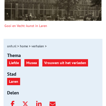
Gooi en Vecht: kunst in Laren
onh.nl
>
home
>
verhalen
>
Thema
Liefde
Musea
Vrouwen uit het verleden
Stad
Laren
Delen