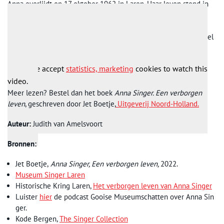
Anna overlijdt op 17 oktober 1962 in Laren. Haar leven stond in
het teken van muziek, de kunsten, vriendschappen en liefde.
Ondanks dat er een graf voor haar in Laren én een graf in
Hagertown was, werd ze naast haar William bijgezet in een kapel
in Olden.
Please accept
statistics, marketing
cookies to watch this
video.
Meer lezen? Bestel dan het boek
Anna Singer. Een verborgen
leven
, geschreven door Jet Boetje,
Uitgeverij Noord-Holland.
Auteur:
Judith van Amelsvoort
Bronnen:
Jet Boetje,
Anna Singer, Een verborgen leven,
2022.
Museum Singer Laren
Historische Kring Laren,
Het verborgen leven van Anna Singer
Luister
hier
de podcast Gooise Museumschatten over Anna Sin
ger.
Kode Bergen,
The Singer Collection