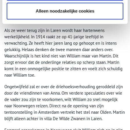
Portret van Martin Borgord (1869 – 1935), vóór 1912, geschilderd door Richard
Miller.
Alleen noodzakelijke cookies
Langverwachte zwangerschap
Als ze weer terug zijn in Laren wordt haar hartenwens
werkelijkheid. In 1914 raakt ze op 41-jarige leeftijd in
verwachting. Ze heeft hier jaren lang op gehoopt en is intens
gelukkig. Helaas denken de twee mannen daar anders over.
Waarschijnlijk is het kind niet van William maar van Martin. Dit
zorgt ervoor dat de onderlinge relaties op scherp staan. Martin
komt in een onmogelijke positie te zitten en voelt zich schuldig
naar William toe.
Ongetwijfeld zal er over de driehoeksverhouding geroddeld zijn
door de vriendinnen van Anna. Om verdere speculaties over wie
de vader zou zijn te voorkomen, wilt William zo snel mogelijk
naar Noorwegen reizen. Direct na de opening van zijn
tentoonstelling in Amsterdam vertrekt het stel naar Olden. Martin
blijft alleen achter in villa De Wilde Zwanen in Laren.