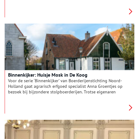
vertellen haar alles over de geschiedenis en het interieur van
de stolp. De interieurs verschillen nog meer van elkaar dan de
buitenkanten. Bij woonboerderijen zien we de zoektocht naar
het toepassen van nieuwe functies, op basis van de
oorspronkelijke indeling. Deze keer reist Anna af naar
stolpboerderij De Bisschop in Uitgeest.
Binnenkijker: Huisje Mosk in De Koog
Voor de serie ‘Binnenkijker’ van Boerderijenstichting Noord-
Holland gaat agrarisch erfgoed specialist Anna Groentjes op
bezoek bij bijzondere stolpboerderijen. Trotse eigenaren
vertellen haar alles over de geschiedenis en het interieur van
de stolp. De interieurs verschillen nog meer van elkaar dan de
buitenkanten. Bij woonboerderijen zien we de zoektocht naar
het toepassen van nieuwe functies, op basis van de
oorspronkelijke indeling. Deze keer reist Anna af naar Huisje
Mosk in De Koog op Texel.