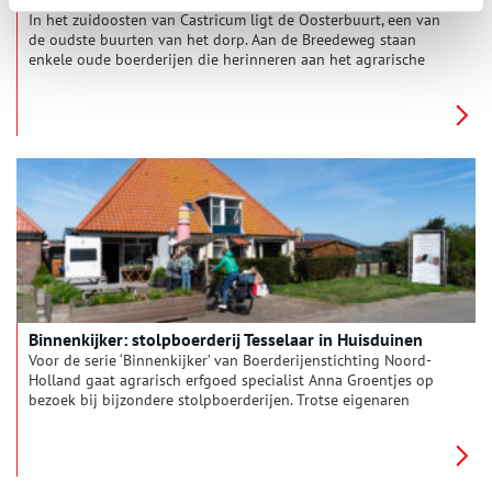
In het zuidoosten van Castricum ligt de Oosterbuurt, een van
de oudste buurten van het dorp. Aan de Breedeweg staan
enkele oude boerderijen die herinneren aan het agrarische
verleden.
Binnenkijker: stolpboerderij Tesselaar in Huisduinen
Voor de serie ‘Binnenkijker’ van Boerderijenstichting Noord-
Holland gaat agrarisch erfgoed specialist Anna Groentjes op
bezoek bij bijzondere stolpboerderijen. Trotse eigenaren
vertellen haar alles over de geschiedenis en het interieur van
de stolp. De interieurs verschillen nog meer van elkaar dan de
buitenkanten. Bij woonboerderijen zien we de zoektocht naar
het toepassen van nieuwe functies, op basis van de