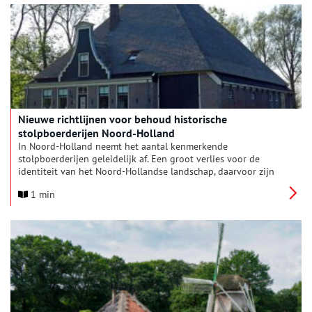
oorspronkelijke indeling. Deze keer reist Anna af naar
stolpboerderij Tesselaar in Huisduinen.
Nieuwe richtlijnen voor behoud historische
stolpboerderijen Noord-Holland
In Noord-Holland neemt het aantal kenmerkende
stolpboerderijen geleidelijk af. Een groot verlies voor de
identiteit van het Noord-Hollandse landschap, daarvoor zijn
deze stolpen beeldbepalend. Om dit unieke erfgoed te
1 min
beschermen en te behouden, heeft provincie Noord-Holland
samen met vijftien gemeenten een aantal richtlijnen
ontwikkeld.