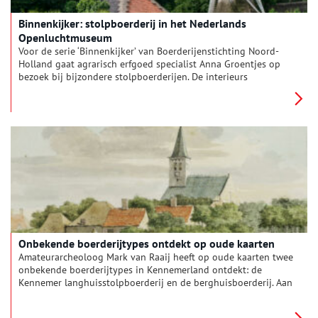
Binnenkijker: stolpboerderij in het Nederlands
Openluchtmuseum
Voor de serie ‘Binnenkijker’ van Boerderijenstichting Noord-
Holland gaat agrarisch erfgoed specialist Anna Groentjes op
bezoek bij bijzondere stolpboerderijen. De interieurs
verschillen nog meer van elkaar dan de buitenkanten. Bij
woonboerderijen zien we de zoektocht naar het toepassen van
nieuwe functies, op basis van de oorspronkelijke indeling.
Deze keer reist Anna af naar het Nederlands Openluchtmuseum
in Arnhem, waar een West-Friese stolpboerderij als toonbeeld
staat te schitteren op het terrein.
Onbekende boerderijtypes ontdekt op oude kaarten
Amateurarcheoloog Mark van Raaij heeft op oude kaarten twee
onbekende boerderijtypes in Kennemerland ontdekt: de
Kennemer langhuisstolpboerderij en de berghuisboerderij. Aan
Oneindig Noord-Holland legt hij uit hoe hij hier tijdens zijn
onderzoek op stuitte en wat deze boerderijen zo bijzonder