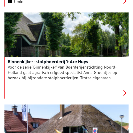
3 min
Stichting Kinderopvang West-Friesland, onderdeel van de SCIO
Groep. Het gebouw krijgt onder meer een nieuwe fundering
met heipalen en een dragende betonvloer. Omdat hiervoor
inpandig moest worden afgegraven, zijn de werkzaamheden
begeleid door Archeologie West-Friesland. Bijzonder is dat
hierbij de resten van een buitenplaats uit de 18de eeuw zijn
aangetroffen. Dat op deze locatie in het verleden een
buitenplaats lag, was tot nog toe niet bekend.
Binnenkijker: stolpboerderij ‘t Are Huys
Voor de serie ‘Binnenkijker’ van Boerderijenstichting Noord-
Holland gaat agrarisch erfgoed specialist Anna Groentjes op
bezoek bij bijzondere stolpboerderijen. Trotse eigenaren
vertellen haar alles over de geschiedenis en het interieur van
de stolp. De interieurs verschillen nog meer van elkaar dan de
buitenkanten. Bij woonboerderijen zien we de zoektocht naar
het toepassen van nieuwe functies, op basis van de
oorspronkelijke indeling. Deze keer reist Anna af naar
stolpboerderij ‘t Are Huys in Abbekerk.