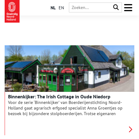
NL
EN
Binnenkijker: The Irish Cottage in Oude Niedorp
Voor de serie ‘Binnenkijker’ van Boerderijenstichting Noord-
Holland gaat agrarisch erfgoed specialist Anna Groentjes op
bezoek bij bijzondere stolpboerderijen. Trotse eigenaren
vertellen haar alles over de geschiedenis en het interieur van
de stolp. De interieurs verschillen nog meer van elkaar dan de
buitenkanten. Bij woonboerderijen zien we de zoektocht naar
het toepassen van nieuwe functies, op basis van de