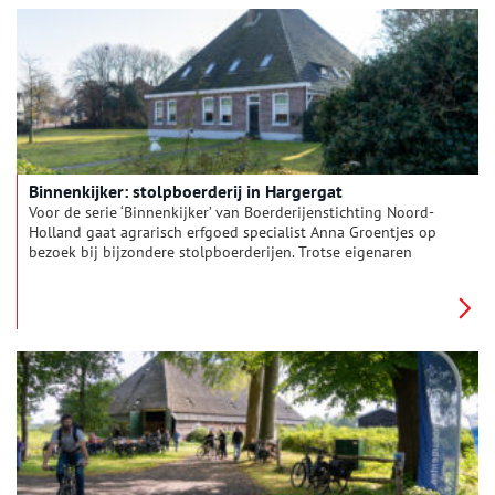
oorspronkelijke indeling. Deze keer reist Anna af naar een
stolpboerderij in Oude Niedorp, die een wereldberoemde Ierse
pub en restaurant herbergt.
Binnenkijker: stolpboerderij in Hargergat
Voor de serie ‘Binnenkijker’ van Boerderijenstichting Noord-
Holland gaat agrarisch erfgoed specialist Anna Groentjes op
bezoek bij bijzondere stolpboerderijen. Trotse eigenaren
vertellen haar alles over de geschiedenis en het interieur van
de stolp. De interieurs verschillen nog meer van elkaar dan de
buitenkanten. Bij woonboerderijen zien we de zoektocht naar
het toepassen van nieuwe functies, op basis van de
oorspronkelijke indeling. Deze keer reist Anna af naar een
stolpboerderij in Hargergat.