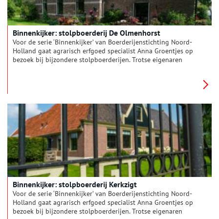
Binnenkijker: stolpboerderij De Olmenhorst
Voor de serie ‘Binnenkijker’ van Boerderijenstichting Noord-
Holland gaat agrarisch erfgoed specialist Anna Groentjes op
bezoek bij bijzondere stolpboerderijen. Trotse eigenaren
vertellen haar alles over de geschiedenis en het interieur van
de stolp. De interieurs verschillen nog meer van elkaar dan de
buitenkanten. Bij woonboerderijen zien we de zoektocht naar
het toepassen van nieuwe functies, op basis van de
oorspronkelijke indeling. Deze keer reist Anna af naar
landgoed De Olmenhorst in de Haarlemmermeer.
Binnenkijker: stolpboerderij Kerkzigt
Voor de serie ‘Binnenkijker’ van Boerderijenstichting Noord-
Holland gaat agrarisch erfgoed specialist Anna Groentjes op
bezoek bij bijzondere stolpboerderijen. Trotse eigenaren