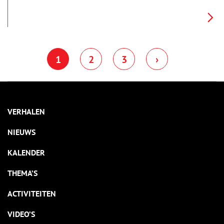
vertellen haar alles over de geschiedenis en het interieur van
de stolp. De interieurs verschillen nog meer van elkaar dan de
buitenkanten. Bij woonboerderijen zien we de zoektocht naar
het toepassen van nieuwe functies, op basis van de
oorspronkelijke indeling. Deze keer reist Anna af naar
stolpboerderij Kerkzigt in de Beemster.
1
2
3
›
VERHALEN
NIEUWS
KALENDER
THEMA’S
ACTIVITEITEN
VIDEO’S