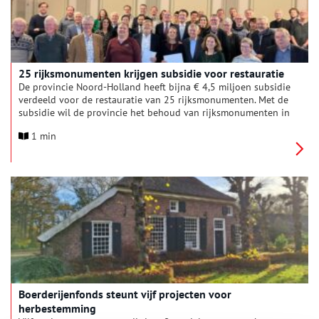
25 rijksmonumenten krijgen subsidie voor restauratie
De provincie Noord-Holland heeft bijna € 4,5 miljoen subsidie
verdeeld voor de restauratie van 25 rijksmonumenten. Met de
subsidie wil de provincie het behoud van rijksmonumenten in
Noord-Holland via restauratie stimuleren. Dit jaar is onder
1 min
andere budget toegewezen aan de restauratie van de
stolpboerderij Buitenrust in Westerblokker zodat hier een
kinderdagverblijf kan worden gerealiseerd. En aan de Grote
Kerk in Naarden voor de restauratie van het beschilderde
tongewelf dat dateert uit 1518.
Boerderijenfonds steunt vijf projecten voor
herbestemming