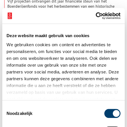
Vijf projecten ontvangen dit jaar financiële steun van het
Boerderijenfonds voor het herbestemmen van een historische
boerderij of bijgebouw. Het gaat om vier initiatieven in
Gelderland en een in Noord-Holland. In totaal wordt ruim
1 min
800.000 euro toegekend. De projecten dragen volgens het
Boerderijenfonds bij aan behoud van agrarisch erfgoed, met
aandacht voor de cultuurhistorische waarde van gebouw, erf
Deze website maakt gebruik van cookies
en landschap. Tegelijkertijd creëren ze nieuwe
maatschappelijke of publieke functies die een meerwaarde
We gebruiken cookies om content en advertenties te
bieden voor de leefomgeving.
personaliseren, om functies voor social media te bieden
en om ons websiteverkeer te analyseren. Ook delen we
informatie over uw gebruik van onze site met onze
partners voor social media, adverteren en analyse. Deze
Binnenkijker: stolpboerderij Kerkzicht in Nes aan de
partners kunnen deze gegevens combineren met andere
Amstel
informatie die u aan ze heeft verstrekt of die ze hebben
Voor de serie ‘Binnenkijker’ van Boerderijenstichting Noord-
verzameld op basis van uw gebruik van hun services. U
Holland gaat agrarisch erfgoed specialist Anna Groentjes op
gaat akkoord met de cookies en het
privacystatement
bezoek bij bijzondere stolpboerderijen. Trotse eigenaren
vertellen haar alles over de geschiedenis en het interieur van
als u onze website blijft gebruiken.
Toestemmingsselectie
de stolp. De interieurs verschillen nog meer van elkaar dan de
Noodzakelijk
buitenkanten. Bij woonboerderijen zien we de zoektocht naar
het toepassen van nieuwe functies, op basis van de
oorspronkelijke indeling. Deze keer reist Anna af naar