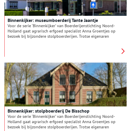
Binnenkijker: museumboerderij Tante Jaantje
Voor de serie ‘Binnenkijker’ van Boerderijenstichting Noord-
Holland gaat agrarisch erfgoed specialist Anna Groentjes op
bezoek bij bijzondere stolpboerderijen. Trotse eigenaren
vertellen haar alles over de geschiedenis en het interieur van
de stolp. De interieurs verschillen nog meer van elkaar dan de
buitenkanten. Bij woonboerderijen zien we de zoektocht naar
het toepassen van nieuwe functies, op basis van de
oorspronkelijke indeling. Deze keer reist Anna af naar
museumboerderij Tante Jaantje in Callantsoog.
Binnenkijker: stolpboerderij De Bisschop
Voor de serie ‘Binnenkijker’ van Boerderijenstichting Noord-
Holland gaat agrarisch erfgoed specialist Anna Groentjes op
bezoek bij bijzondere stolpboerderijen. Trotse eigenaren