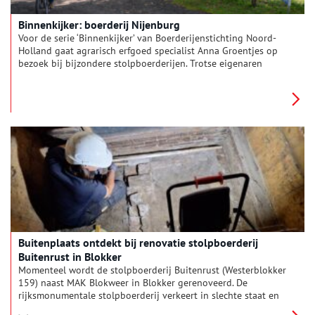
Binnenkijker: boerderij Nijenburg
Voor de serie ‘Binnenkijker’ van Boerderijenstichting Noord-
Holland gaat agrarisch erfgoed specialist Anna Groentjes op
bezoek bij bijzondere stolpboerderijen. Trotse eigenaren
vertellen haar alles over de geschiedenis en het interieur van
de stolp. De interieurs verschillen nog meer van elkaar dan de
buitenkanten. Bij woonboerderijen zien we de zoektocht naar
het toepassen van nieuwe functies, op basis van de
oorspronkelijke indeling. Deze keer reist Anna af naar
boerderij Nijenburg in Heiloo.
Buitenplaats ontdekt bij renovatie stolpboerderij
Buitenrust in Blokker
Momenteel wordt de stolpboerderij Buitenrust (Westerblokker
159) naast MAK Blokweer in Blokker gerenoveerd. De
rijksmonumentale stolpboerderij verkeert in slechte staat en
wordt verbouwd tot kinderopvanglocatie in opdracht van