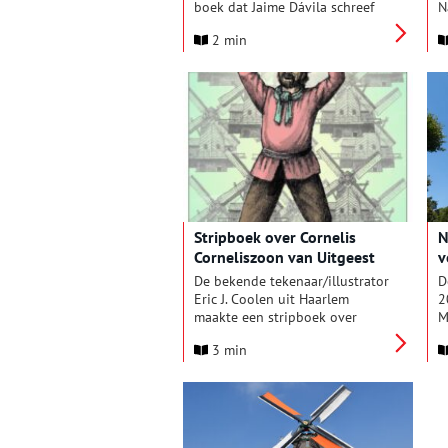
boek dat Jaime Dávila schreef
N
over de persoon en betekenis
g
2 min
van Cornelis Corneliszoon van
N
Uitgeest, uitvinder van de
w
houtzaagmolen aan de
o
vooravond van de Gouden
b
Eeuw.
m
g
o
Stripboek over Cornelis
N
Corneliszoon van Uitgeest
v
De bekende tekenaar/illustrator
D
Eric J. Coolen uit Haarlem
2
maakte een stripboek over
M
Cornelis Corneliszoon van
d
3 min
Uitgeest, die rond 1600 de
d
houtzaagmolen heeft
w
uitgevonden. Ondanks de grote
o
historische betekenis van deze
b
‘vernufteling’ weten maar
v
weinig mensen hoe belangrijk
w