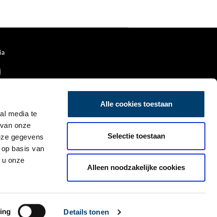
onder zijn gegaan. In de
afgelopen eeuwen heeft De
Koker heel wat verhuizingen en
restauraties meegemaakt. Een
klein wonder dus, dat er nog
steeds meel wordt gemalen.
ia
Alle cookies toestaan
al media te
 van onze
Selectie toestaan
deze gegevens
 op basis van
 u onze
Alleen noodzakelijke cookies
ing
Details tonen