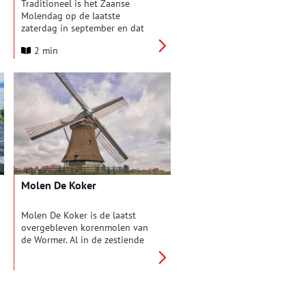
experience!
Traditioneel is het Zaanse
Molendag op de laatste
zaterdag in september en dat
wordt altijd groots gevierd. Nu,
2 min
op 27 september 2025, nog
grootser dan andere jaren. Want
De Zaansche Molen wil juist op
deze dag haar 100-jarig
bestaan vieren met de hele
Zaanstreek!
Molen De Koker
Molen De Koker is de laatst
overgebleven korenmolen van
de Wormer. Al in de zestiende
eeuw speelde hij een
belangrijke rol in de productie
van stijfsel en scheepsbeschuit.
Zonder die laatste zouden veel
zeelieden aan de honger ten