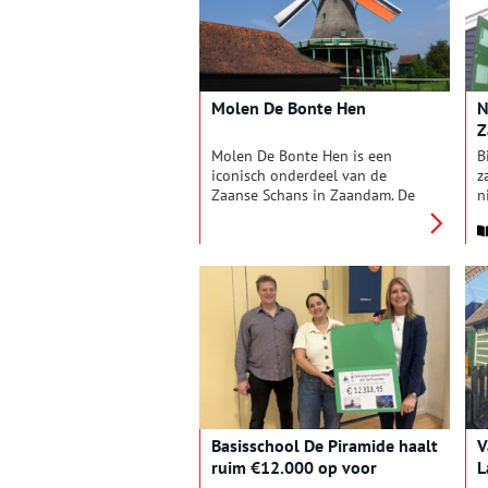
Cornelis is geweest voor de
a
economische ontwikkeling van
l
ons land.
w
w
Molen De Bonte Hen
N
Z
Molen De Bonte Hen is een
B
iconisch onderdeel van de
z
Zaanse Schans in Zaandam. De
n
karakteristieke oliemolen
v
vertelt het verhaal van eeuwen
d
industriële bedrijvigheid aan de
d
oevers van de Zaan.
d
Oorspronkelijk gebouwd in de
r
zeventiende eeuw, onderging de
P
molen verval, restauratie en
w
wederopbouw. Tegenwoordig
e
draait hij weer en produceert
s
hij lijnolie op traditionele wijze.
d
D
Basisschool De Piramide haalt
V
ruim €12.000 op voor
L