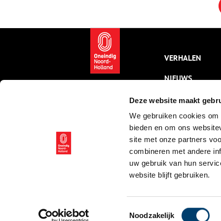
liefst 333 jaar – reden genoeg
i
voor een driedubbel feest!
2
m
t
e
a
VERHALEN
Z
NIEUWS
KALENDER
Deze website maakt gebru
We gebruiken cookies om c
THEMA’S
bieden en om ons websitev
ACTIVITEITEN
site met onze partners vo
combineren met andere inf
VIDEO’S
uw gebruik van hun servic
website blijft gebruiken.
© ONH | 2026
Toestemmingsselectie
Noodzakelijk