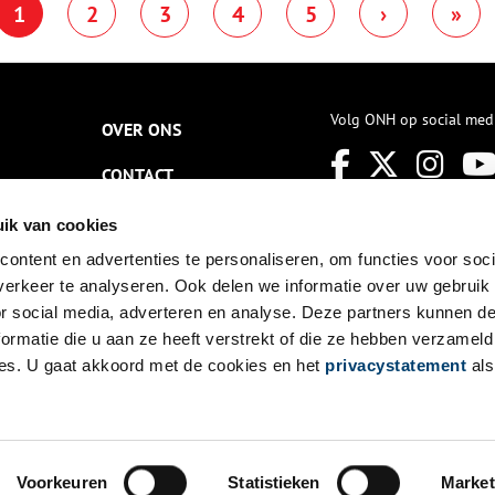
1
2
3
4
5
›
»
n het Westzijderveld stond. In
schilderachtige
007 herrees de verdwenen
polderlandschap en langs drie
olen met behulp van oude
iconische molens. Mis deze kans
ekeningen, moderne techniek
niet om op een bijzondere
n veel doorzettingsvermogen
manier kennis te maken met de
an de Kalverringdijk in
rijke molengeschiedenis van de
Volg ONH op social med
OVER ONS
aandam.
Zaanstreek.
CONTACT
NIEUWSBRIEF
ik van cookies
ontent en advertenties te personaliseren, om functies voor soci
DISCLAIMER
erkeer te analyseren. Ook delen we informatie over uw gebruik
PRIVACY
or social media, adverteren en analyse. Deze partners kunnen 
ormatie die u aan ze heeft verstrekt of die ze hebben verzameld
TOEGANKELIJKHEID
es. U gaat akkoord met de cookies en het
privacystatement
als
Voorkeuren
Statistieken
Market