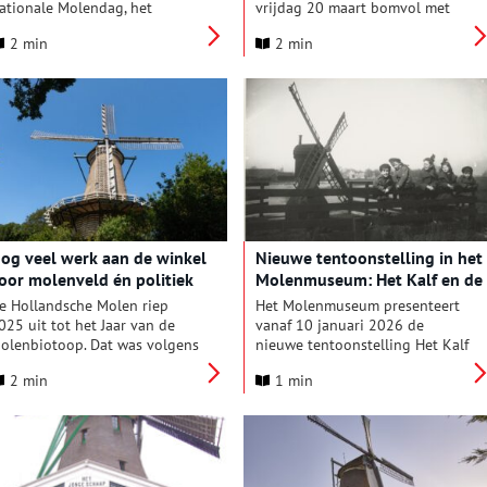
ationale Molendag, het
vrijdag 20 maart bomvol met
rootste molenfeest van
geslaagde wind- en
2 min
2 min
ederland. Honderden wind- en
watermolenaars. Maar liefst 101
atermolens in het hele land
mensen namen het officiële
penen hun deuren voor
getuigschrift in ontvangst. Dit
ezoekers. Ook de Zaanse
gebeurde tijdens de eerste
olens zijn op zaterdag 9 mei
Molenmanifestatie, waarmee De
eopend. Ga op pad en kijk je
Hollandsche Molen en Het Gilde
gen uit!
van Molenaars het startschot
geven aan de carrière van deze
nieuwe molenaars.
og veel werk aan de winkel
Nieuwe tentoonstelling in het
oor molenveld én politiek
Molenmuseum: Het Kalf en de
Waterwolf
e Hollandsche Molen riep
Het Molenmuseum presenteert
025 uit tot het Jaar van de
vanaf 10 januari 2026 de
olenbiotoop. Dat was volgens
nieuwe tentoonstelling Het Kalf
e organisatie hard nodig, want
en de Waterwolf, over de
2 min
1 min
e biotoop – de omgeving van
ontstaansgeschiedenis van de
ind- en watermolens – staat
Kalverpolder: het bijzondere
nder druk. Hoogbouw en hoge
gebied waar het Molenmuseum,
omen belemmeren steeds
de molens, de Zaanse Schans en
aker de windvang van
het Zaans Museum
iekendragers, terwijl
samenkomen. De