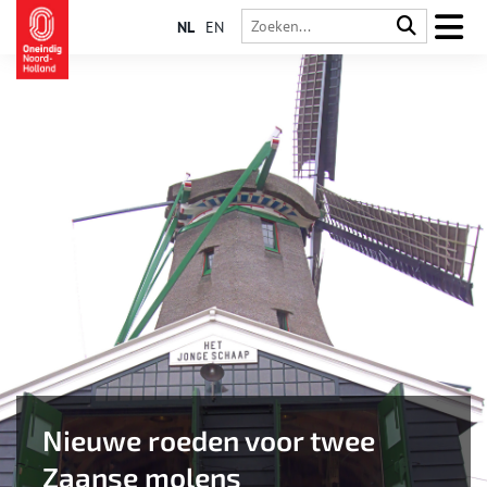
NL
EN
Nieuwe roeden voor twee
Zaanse molens