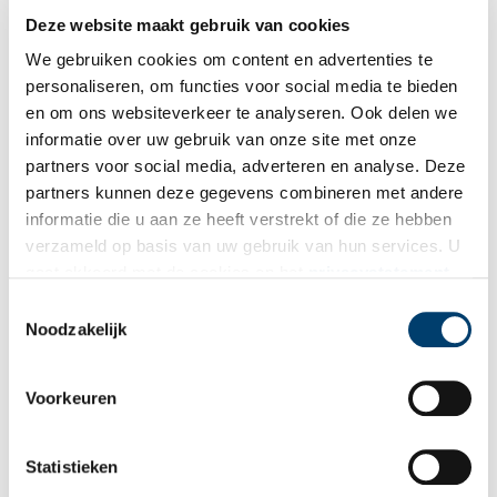
Deze website maakt gebruik van cookies
Bron:
De Zaansche Molen
We gebruiken cookies om content en advertenties te
Publicatiedatum: 07/11/2025
personaliseren, om functies voor social media te bieden
en om ons websiteverkeer te analyseren. Ook delen we
informatie over uw gebruik van onze site met onze
partners voor social media, adverteren en analyse. Deze
partners kunnen deze gegevens combineren met andere
Ontvang de nieuwsbrief
informatie die u aan ze heeft verstrekt of die ze hebben
verzameld op basis van uw gebruik van hun services. U
Wilt u op de hoogte blijven van de mooiste verhalen en het
gaat akkoord met de cookies en het
privacystatement
laatste erfgoednieuws? Schrijf u dan nu in voor onze
als u onze website blijft gebruiken.
Toestemmingsselectie
wekelijkse nieuwsbrief!
Noodzakelijk
Voorkeuren
Bij inschrijving gaat u akkoord met ons
privacybeleid
.
Statistieken