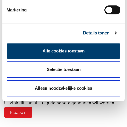
Aanvullingen
Marketing
Vul deze informatie aan of geef een reactie.
Details tonen
Vereiste velden zijn gemarkeerd met *. Het e-mailadres wordt niet
gepubliceerd.
Alle cookies toestaan
Naam
*
Selectie toestaan
E-mail
*
Alleen noodzakelijke cookies
Vink dit aan als u op de hoogte gehouden wil worden.