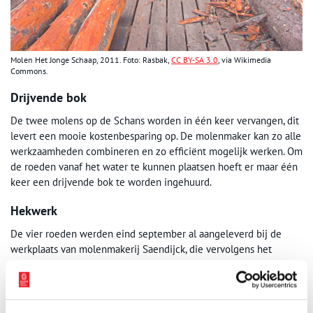
Molen Het Jonge Schaap, 2011. Foto: Rasbak,
CC BY-SA 3.0
, via Wikimedia
Commons.
Drijvende bok
De twee molens op de Schans worden in één keer vervangen, dit
levert een mooie kostenbesparing op. De molenmaker kan zo alle
werkzaamheden combineren en zo efficiënt mogelijk werken. Om
de roeden vanaf het water te kunnen plaatsen hoeft er maar één
keer een drijvende bok te worden ingehuurd.
Hekwerk
De vier roeden werden eind september al aangeleverd bij de
werkplaats van molenmakerij Saendijck, die vervolgens het
hekwerk heeft aangebracht. De werkplaats is overigens niet groot
genoeg om deze klus binnen te klaren, dus het werk werd buiten
verricht op het fabrieksterrein van Duyvis. Deze fabriek verleende
daaraan alle medewerking.