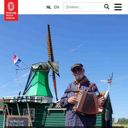
NL
EN