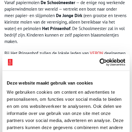
Vanaf papiermolen
De Schoolmeester
— de enige nog werkende
papierwindmolen ter wereld — vertrekt een boot naar onder
meer papier- en slijpmolen
De Jonge Dirk
(een grootse en tevens
kleinste molen van de vereniging, alleen bereikbaar via het
water) en pelmolen
Het Prinsenhof
. De Schoolmeester zal in vol
bedrijf zijn. Kinderen kunnen er zelf papieren blaasmolentjes
maken.
Bij Het Prinsenhof zullen de lokale leden van
VERON
deelnemen
aan het internationale evenement Mills on the air. Bij
De Jonge
Dirk
verzorgt
Hans Metsch
sfeervolle livemuziek, die het bezoek
nog specialer maakt. Het molenkoor van
Het Jonge Schaap
verzorgt traditiegetrouw een muzikaal optreden tussen 15.30 en
Deze website maakt gebruik van cookies
16.30 uur, mogelijk vanaf de stelling. Bij
oliemolen De Ooievaar
zijn rondleidingen. Aanmelden daarvoor is noodzakelijk.
Klik hier
.
We gebruiken cookies om content en advertenties te
personaliseren, om functies voor social media te bieden
Toegang & informatie
en om ons websiteverkeer te analyseren. Ook delen we
informatie over uw gebruik van onze site met onze
Voor alle molens geldt een entreetarief dat ten goede komt aan
het behoud van het Zaanse molenerfgoed. Leden hebben gratis
partners voor social media, adverteren en analyse. Deze
toegang. De vaartocht langs de molens kost € 15,00 (leden: €
partners kunnen deze gegevens combineren met andere