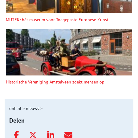
MUTEK: hét museum voor Toegepaste Europese Kunst
Historische Vereniging Amstelveen zoekt mensen op
onh.nl
>
nieuws
>
Delen