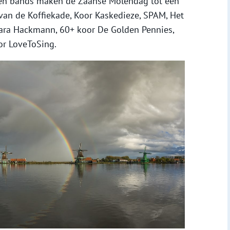
en bands maken de Zaanse Molendag tot een
 van de Koffiekade, Koor Kaskedieze, SPAM, Het
Yara Hackmann, 60+ koor De Golden Pennies,
r LoveToSing.