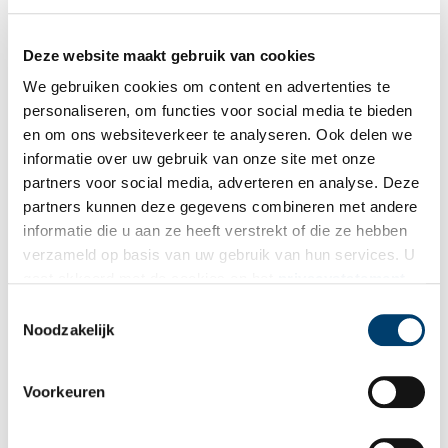
Meester (en molenaar van Het Pink) Christiaan Smit en Marie Verkaik en Katelijne
Deze website maakt gebruik van cookies
Prinsenberg van De Zaansche Molen.
We gebruiken cookies om content en advertenties te
Bron en afbeeldingen
:
Vereniging De Zaansche Molen
personaliseren, om functies voor social media te bieden
en om ons websiteverkeer te analyseren. Ook delen we
Publicatiedatum: 17/10/2025
informatie over uw gebruik van onze site met onze
partners voor social media, adverteren en analyse. Deze
partners kunnen deze gegevens combineren met andere
informatie die u aan ze heeft verstrekt of die ze hebben
Ontvang de nieuwsbrief
verzameld op basis van uw gebruik van hun services. U
gaat akkoord met de cookies en het
privacystatement
Wilt u op de hoogte blijven van de mooiste verhalen en het
als u onze website blijft gebruiken.
Toestemmingsselectie
laatste erfgoednieuws? Schrijf u dan nu in voor onze
Noodzakelijk
wekelijkse nieuwsbrief!
Voorkeuren
Bij inschrijving gaat u akkoord met ons
privacybeleid
.