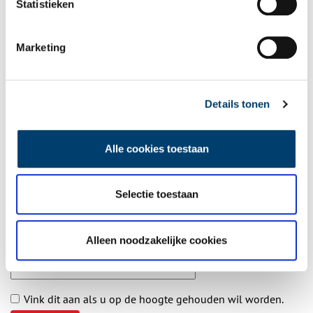
Statistieken
Aanvullingen
Marketing
Vul deze informatie aan of geef een reactie.
Details tonen
Alle cookies toestaan
Vereiste velden zijn gemarkeerd met *. Het e-mailadres wordt niet
gepubliceerd.
Naam
*
Selectie toestaan
Alleen noodzakelijke cookies
E-mail
*
Vink dit aan als u op de hoogte gehouden wil worden.