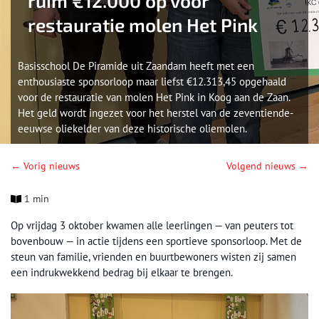
ruim €12.000 op voor
restauratie molen Het Pink
Basisschool De Piramide uit Zaandam heeft met een
enthousiaste sponsorloop maar liefst €12.313,45 opgehaald
voor de restauratie van molen Het Pink in Koog aan de Zaan.
Het geld wordt ingezet voor het herstel van de zeventiende-
eeuwse oliekelder van deze historische oliemolen.
← Vorig nieuws
Volgend nieuws →
1 min
Op vrijdag 3 oktober kwamen alle leerlingen — van peuters tot
bovenbouw — in actie tijdens een sportieve sponsorloop. Met de
steun van familie, vrienden en buurtbewoners wisten zij samen
een indrukwekkend bedrag bij elkaar te brengen.