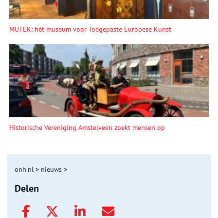
MUTEK: hét museum voor Toegepaste Europese Kunst
Historische Vereniging Amstelveen zoekt mensen op
onh.nl
>
nieuws
>
Delen