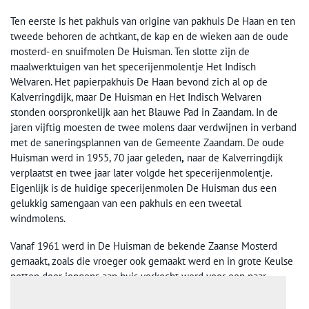
Ten eerste is het pakhuis van origine van pakhuis De Haan en ten
tweede behoren de achtkant, de kap en de wieken aan de oude
mosterd- en snuifmolen De Huisman. Ten slotte zijn de
maalwerktuigen van het specerijenmolentje Het Indisch
Welvaren. Het papierpakhuis De Haan bevond zich al op de
Kalverringdijk, maar De Huisman en Het Indisch Welvaren
stonden oorspronkelijk aan het Blauwe Pad in Zaandam. In de
jaren vijftig moesten de twee molens daar verdwijnen in verband
met de saneringsplannen van de Gemeente Zaandam. De oude
Huisman werd in 1955, 70 jaar geleden
,
naar de Kalverringdijk
verplaatst en twee jaar later volgde het specerijenmolentje.
Eigenlijk is de huidige specerijenmolen De Huisman dus een
gelukkig samengaan van een pakhuis en een tweetal
windmolens.
Vanaf 1961 werd in De Huisman de bekende Zaanse Mosterd
gemaakt, zoals die vroeger ook gemaakt werd en in grote Keulse
potten door jongens aan huis verkocht werd voor een paar
‘centen’. Op enkele uitzonderingen na had elke Zaangemeente
wel een dergelijke molen. In 2011 werd de molen geheel