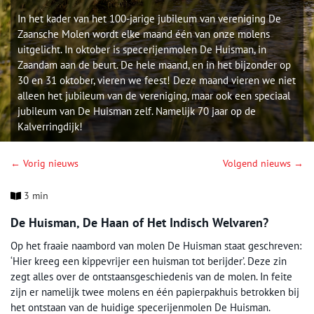
In het kader van het 100-jarige jubileum van vereniging De
Zaansche Molen wordt elke maand één van onze molens
uitgelicht. In oktober is specerijenmolen De Huisman, in
Zaandam aan de beurt. De hele maand, en in het bijzonder op
30 en 31 oktober, vieren we feest! Deze maand vieren we niet
alleen het jubileum van de vereniging, maar ook een speciaal
jubileum van De Huisman zelf. Namelijk 70 jaar op de
Kalverringdijk!
← Vorig nieuws
Volgend nieuws →
3 min
De Huisman, De Haan of Het Indisch Welvaren?
Op het fraaie naambord van molen De Huisman staat geschreven:
‘Hier kreeg een kippevrijer een huisman tot berijder’. Deze zin
zegt alles over de ontstaansgeschiedenis van de molen. In feite
zijn er namelijk twee molens en één papierpakhuis betrokken bij
het ontstaan van de huidige specerijenmolen De Huisman.