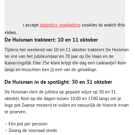
gerestaureerd naar originele opstelling en is de molen
opengesteld als specerijenmolen door de vereniging.
Please accept
statistics, marketing
cookies to watch this
video.
De Huisman trakteert: 10 en 11 oktober
Tijdens het weekend van 10 en 11 oktober trakteert De Huisman
ter ere van het jubileumjaar én 70 jaar op De Haan en de
Kalverringdijk. Elke 25e klant krijgt die dag een cadeautje! Kom
langs en misschien ben jij een van de gelukkige.
De Huisman in de spotlight: 30 en 31 oktober
De Huisman viert de jubilea op gepaste wijze op 30 en 31
oktober. Kom op die dagen tussen 10.00 en 17.00 langs om je
lege pot Zaanse mosterd te vullen en natuurlijk de historie ervan
te proeven.
– Eén pot per persoon
– Zolang de voorraad strekt