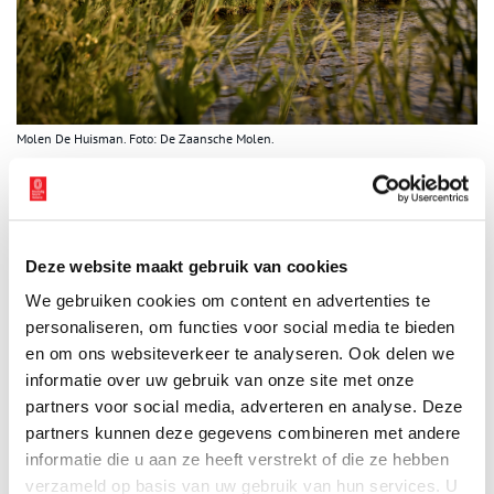
Molen De Huisman. Foto: De Zaansche Molen.
De hele maand oktober
Het feest wordt de hele maand gevierd met allerlei wedstrijden.
Deze wedstrijden lopen van 1 oktober tot en met 30 oktober. Doe
mee en maak kans op leuke prijzen! Alle winnaars worden op 31
Deze website maakt gebruik van cookies
oktober bekend gemaakt.
We gebruiken cookies om content en advertenties te
personaliseren, om functies voor social media te bieden
Kleurwedstrijd
en om ons websiteverkeer te analyseren. Ook delen we
De Huisman heeft een nieuwe kleurplaat, gemaakt door molenaar
informatie over uw gebruik van onze site met onze
Bjorn Jannink. Haal deze op bij De Huisman, kleur deze in en
partners voor social media, adverteren en analyse. Deze
lever deze in bij De Huisman.
partners kunnen deze gegevens combineren met andere
informatie die u aan ze heeft verstrekt of die ze hebben
Voor de winnaars worden er twee tekeningen uitgekozen:
verzameld op basis van uw gebruik van hun services. U