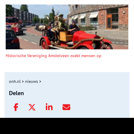
Historische Vereniging Amstelveen zoekt mensen op
onh.nl
>
nieuws
>
Delen