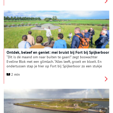
Ontdek, beleef en geniet: mei bruist bij Fort bij Spijkerboor
“Dit is dé maand om naar buiten te gaan!” zegt boswachter
Eveline Blok met een glimlach. “Alles leeft, groeit en bloeit. En
ondertussen stap je hier op Fort bij Spijkerboor zo een stukje
geschiedenis in. Die combinatie maakt elk bezoek verrassend.”
2 min
In mei nodigt Natuurmonumenten iedereen uit om het fort en
het omliggende landschap te komen beleven. “Of je nu zin
hebt in een ontspannen rondje door het fort, een kijkje achter
de schermen of een frisse start van je dag, er is altijd iets te
doen.”