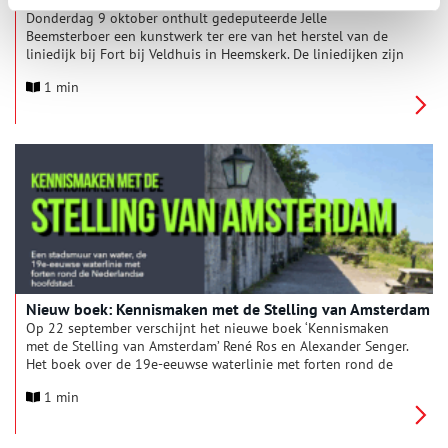
Donderdag 9 oktober onthult gedeputeerde Jelle
Beemsterboer een kunstwerk ter ere van het herstel van de
liniedijk bij Fort bij Veldhuis in Heemskerk. De liniedijken zijn
historische verdedigingswerken en een belangrijk onderdeel
1 min
van UNESCO Werelderfgoed Hollandse Waterlinies. Omdat de
verschillende liniedijken in Noord-Holland onvoldoende
zichtbaar en herkenbaar zijn, voert Landschap Noord-Holland
in opdracht van provincie Noord-Holland een
herstelprogramma uit.
Nieuw boek: Kennismaken met de Stelling van Amsterdam
Op 22 september verschijnt het nieuwe boek ‘Kennismaken
met de Stelling van Amsterdam’ René Ros en Alexander Senger.
Het boek over de 19e-eeuwse waterlinie met forten rond de
Nederlandse hoofdstad verschijnt in de talen Nederlands,
1 min
Engels en Duits en zowel gedrukt als digitaal.