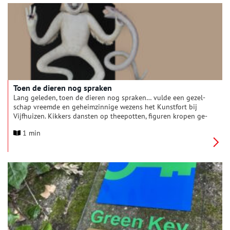
Toen de dieren nog spraken
Lang ge­leden, toen de dieren nog spraken… vulde een ge­zel­
schap vreemde en ge­heim­zin­nige we­zens het Kunstfort bij
Vijfhuizen. Kik­kers dan­sten op thee­potten, fi­guren kropen ge­
tooid met gewei rond aan een touw, en an­tro­po­morfe ge­
1 min
stalten zwierven door de gangen op zoek naar be­te­kenis en
kat­ten­kwaad.