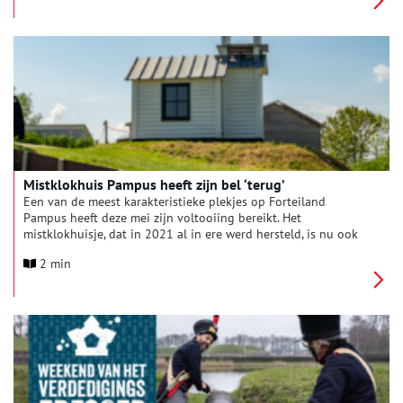
Mistklokhuis Pampus heeft zijn bel ‘terug’
Een van de meest karakteristieke plekjes op Forteiland
Pampus heeft deze mei zijn voltooiing bereikt. Het
mistklokhuisje, dat in 2021 al in ere werd hersteld, is nu ook
voorzien van een echte mistklok. Dankzij een bijzondere
2 min
schenking van Wim en Truus de Nijs – bewoners van Muiden
en betrokken bij de Nicolaaskerk – heeft het eiland er een
uniek stuk erfgoed bij. De bel is afkomstig uit de Heilige
Nicolaaskerk te Muiden en maakt het mistklokhuisje weer tot
wat het ooit was: een baken van waarschuwing én
verwondering.