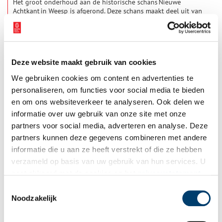
Het groot onderhoud aan de historische schans Nieuwe
Achtkant in Weesp is afgerond. Deze schans maakt deel uit van
2 verdedigingslinies die vroeger Weesp en het achterliggende
gebied beschermden. Met het herstel is het vestingkarakter
1 min
van de stad verder versterkt.
Deze website maakt gebruik van cookies
We gebruiken cookies om content en advertenties te
personaliseren, om functies voor social media te bieden
en om ons websiteverkeer te analyseren. Ook delen we
informatie over uw gebruik van onze site met onze
partners voor social media, adverteren en analyse. Deze
Internationaal symposium over vestingbouw in Naarden
partners kunnen deze gegevens combineren met andere
Stichting Monumentenbezit organiseert op 7 mei het
informatie die u aan ze heeft verstrekt of die ze hebben
internationale symposium “History and Typology of
verzameld op basis van uw gebruik van hun services. U
Fortifications” in de historische vesting van Naarden. Tijdens
deze bijeenkomst delen tien sprekers uit binnen- en
gaat akkoord met de cookies en het
privacystatement
1 min
buitenland hun kennis over de geschiedenis, typologie en
als u onze website blijft gebruiken.
Toestemmingsselectie
ontwikkeling van vestingwerken. Met het symposium wil
Noodzakelijk
Monumentenbezit het belang benadrukken van kennisdeling
en van onderzoek als basis voor het toekomstbestendig
beheer van vestingwerken en erfgoed.