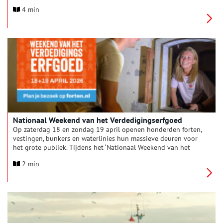
Verdedigingserfgoed’ verandert Nederland van Den Helder tot
4 min
Maastricht in één groot openluchtmuseum. Stichting Forten
Nederland nodigt jong en oud uit om te ontdekken waarom
deze plekken, juist in de wereld van vandaag, relevanter zijn
dan ooit.
Nationaal Weekend van het Verdedigingserfgoed
Op zaterdag 18 en zondag 19 april openen honderden forten,
vestingen, bunkers en waterlinies hun massieve deuren voor
het grote publiek. Tijdens het ‘Nationaal Weekend van het
Verdedigingserfgoed’ verandert Nederland van Den Helder tot
2 min
Maastricht in één groot openluchtmuseum. Stichting Forten
Nederland nodigt jong en oud uit om te ontdekken waarom
deze plekken, juist in de wereld van vandaag, relevanter zijn
dan ooit.