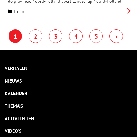
de provincie Noord-Holland voert Landschap Noord-Holland
een herstelproject uit om deze historische verdedigingswerken
1 min
beter zichtbaar en herkenbaar te maken.
1
2
3
4
5
›
VERHALEN
NIEUWS
KALENDER
THEMA’S
ACTIVITEITEN
VIDEO’S