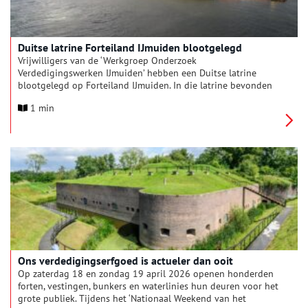
Duitse latrine Forteiland IJmuiden blootgelegd
Vrijwilligers van de ‘Werkgroep Onderzoek
Verdedigingswerken IJmuiden’ hebben een Duitse latrine
blootgelegd op Forteiland IJmuiden. In die latrine bevonden
zich vijf zitplaatsen, van elkaar gescheiden met een betonnen
1 min
muurtje, waar Duitse soldaten hun behoefte konden doen.
Ons verdedigingserfgoed is actueler dan ooit
Op zaterdag 18 en zondag 19 april 2026 openen honderden
forten, vestingen, bunkers en waterlinies hun deuren voor het
grote publiek. Tijdens het ‘Nationaal Weekend van het