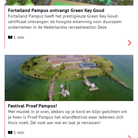
Forteiland Pampus ontvangt Green Key Goud
Forteiland Pampus heeft het prestigieuze Green Key Goud-
certificaat ontvangen: de hoogste erkenning voor duurzaam
ondernemen in de Nederlandse recreatiesector. Deze
toekenning bevestigt de voortrekkersrol van het eiland op het
1 min
gebied van fossielvrije, circulaire en maatschappelijk
verantwoorde bedrijfsvoering.
Festival Proef Pampus!
Met muziek in je oren, lekkers op je bord en blije gezichten om
je heen is Proef Pampus het eilandfestival waar iedereen zich
thuis voelt. Zet voet aan wal en laat je verrassen!
1 min