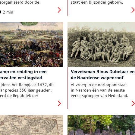
eorganiseerd door de
staat een bijzonder gebouw.
tichting Stad en Lande van
Met zijn zonnige
2 min
ooiland. Hierin besteden
witgepleisterde muren,
iverse organisaties in het Gooi
raamkozijnen in Moorse stijl en
andacht aan de Erfgooiers. In
zelfs een heuse minaret lijkt het
en variëteit aan activiteiten en
wel een moskee, maar niets is
venementen komt de
minder waar. Dit rijksmonument
eschiedenis naar voren van de
is in 1916 gebouwd als
oormalige Gooise boeren die
sigarettenfabriek ‘Palazzo’ voor
ange tijd gebruiksrechten
de tabaksfirma van Antonius
enoten op de
Weurman.
emeenschappelijke gronden in
et Gooi.
amp en redding in een
Verzetsman Rinus Dubelaar en
ervallen vestingstad
de Naardense wapenroof
ijdens het Rampjaar 1672, dit
Al vroeg in de oorlog ontstaat
aar precies 350 jaar geleden,
in Naarden één van de eerste
erd de Republiek der
verzetsgroepen van Nederland.
ederlanden veroverd door de
Onder leiding van Marinus
ransen. Hoewel de vesting
Dubelaar stelen zij in de zomer
aarden ontworpen was voor
van 1940 explosieven, wapens
orlogsvoering, werd ook deze
en munitie onder de neus van
onder slag of stoot ingenomen.
de Duitse bezetter uit een
aar liet stadhouder Willem III
wapendepot in de vesting. Maar
et niet bij zitten. Hij
als er verraad in het spel komt,