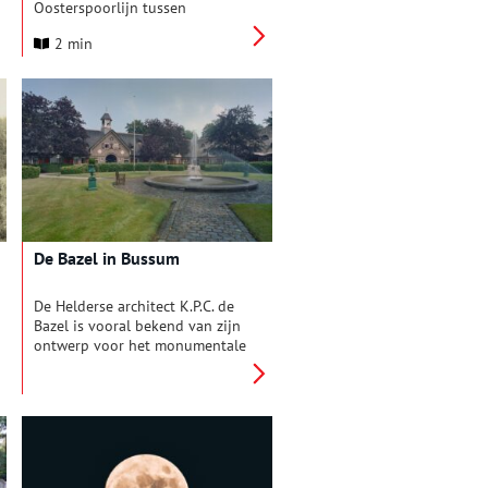
Oosterspoorlijn tussen
Amsterdam en Amersfoort, met
2 min
een zijtak van Hilversum naar
Utrecht, geopend werd. ProRail
viert deze historische
gebeurtenis met onder meer
een speciale podcast.
De Bazel in Bussum
De Helderse architect K.P.C. de
Bazel is vooral bekend van zijn
ontwerp voor het monumentale
hoofdkantoor van de
Nederlandsche Handel-
Maatschappij in Amsterdam, een
gebouw dat zijn naam draagt.
Maar weinig mensen weten dat
hij ook in het Gooi actief is
geweest. In zijn woonplaats