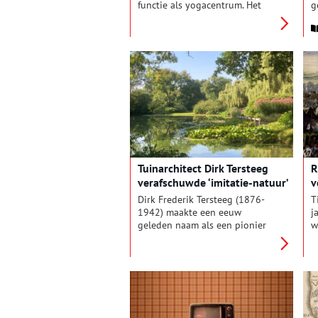
functie als yogacentrum. Het
g
zijn vaak sfeervolle locaties, die
S
rust en karakter ademen. Van de
G
Laurentiuskerk in Weesp tot De
d
Terp in Oudorp, wij hebben de
a
meest inspirerende yogascholen
e
voor je op een rijtje gezet. De
e
combinatie van erfgoed en
g
ontspanning zorgt voor een
v
unieke beleving: spiritualiteit in
l
een historische setting.
g
g
h
Tuinarchitect Dirk Tersteeg
R
verafschuwde ‘imitatie-natuur’
v
Dirk Frederik Tersteeg (1876-
T
1942) maakte een eeuw
j
geleden naam als een pionier
w
van wat men toen de Nieuwe
N
Architectonische Tuinstijl
F
noemde. Hij verfoeide parken
N
met slingerpaden en rustieke
o
bruggetjes. Wandel even mee
z
door parken in Bussum en
D
Amstelveen die Tersteeg heeft
h