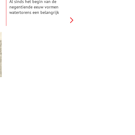
Al sinds het begin van de
negentiende eeuw vormen
watertorens een belangrijk
onderdeel van het vlakke
Nederlandse landschap. De
meest markante watertorens
zijn de drinkwatertorens, die
vanaf 1856 werden gebouwd.
Vanwege de forse afmetingen
vallen deze het meest op en
werden ze door de
waterleidingbedrijven als een
visitekaartje beschouwd.
Zodanig dat er veel aandacht
werd besteed aan het uiterlijk
van de torens. Hieronder vind je
de zeven meest bijzondere
torens van Noord-Holland.