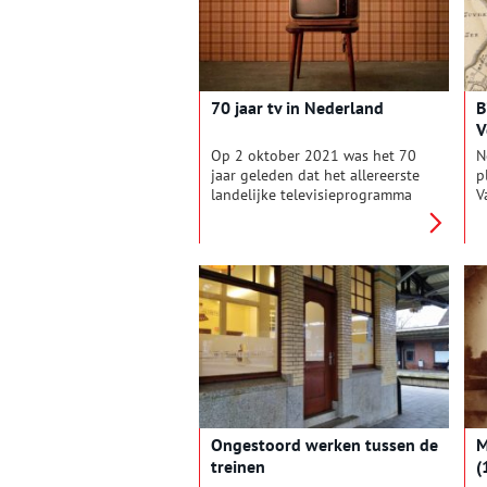
ontworpen. En geniet van de
o
mooie zichtlijnen.
b
u
b
70 jaar tv in Nederland
B
V
Op 2 oktober 2021 was het 70
N
jaar geleden dat het allereerste
p
landelijke televisieprogramma
V
werd uitgezonden. De tv-
s
uitzendingen kwamen de eerste
h
jaren uit Bussum, pas later
g
kwam in Hilversum het
s
Omroepkwartier (nu Media
e
Park) in beeld.
v
d
p
d
m
Ongestoord werken tussen de
M
treinen
(