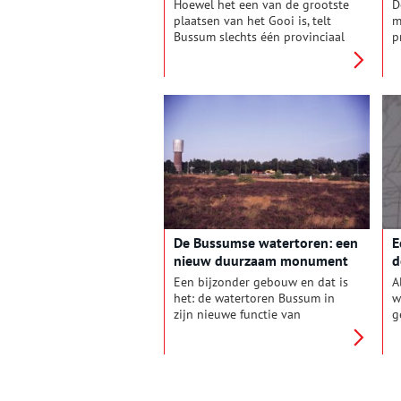
Hoewel het een van de grootste
D
plaatsen van het Gooi is, telt
m
Bussum slechts één provinciaal
p
monument: het treinstation
t
Naarden-Bussum. Het sierlijke
‘
gebouw uit 1912 verwelkomde
N
vroeger rijke stedelingen in het
e
Gooi. Tegenwoordig is het
d
perrongebouw de thuisbasis
p
van Het Marketing Station, dat
G
onlangs een
monumentenschildje in
ontvangst mocht nemen.
De Bussumse watertoren: een
E
nieuw duurzaam monument
d
Een bijzonder gebouw en dat is
A
het: de watertoren Bussum in
w
zijn nieuwe functie van
g
kantorencomplex. Sinds de
d
bouw van de oorspronkelijke
e
toren in 1897 is hij twee keer
g
van gedaante verwisseld. Maar
5
altijd is de toren een
h