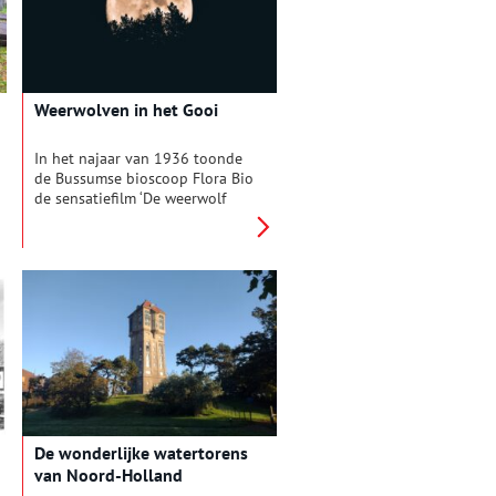
Bussum ontwierp hij woningen,
parken en zelfs een heuse
modelmelkerij.
Weerwolven in het Gooi
In het najaar van 1936 toonde
de Bussumse bioscoop Flora Bio
de sensatiefilm ‘De weerwolf
van Londen’. Een filmbespreking
in de Nieuwe Bussumsche
Courant stelde de lezer gerust:
‘de “weerwolfziekte” (…) is een
filmziekte, ze bestaat gelukkig
niet’. Voor ons tegenwoordig
een overbodige opmerking,
maar in die tijd dachten
inwoners van het bijgelovige
Gooi daar soms nog heel anders
over.
De wonderlijke watertorens
van Noord-Holland