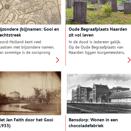
rganiseerde een grootse
zijn de consequenties groot.
elegering om de vestingstad
it de klauwen van de Franse
ezetter te bevrijden.
ijzondere (bij)namen: Gooi en
Oude Begraafplaats Naarden
echtstreek
zit vol leven
oord-Holland kent veel
In de dood is iedereen gelijk.
laatsen met bijzondere namen.
Op de Oude Begraafplaats van
an sommige is de oorsprong
Naarden liggen burgemeesters,
nel vast te stellen, bij andere is
muzikanten en erfgooiers dan
et nodig om wat dieper te
ook dwars door elkaar heen. De
raven in het verleden. In deze
grafmonumenten lopen uiteen
erie verhalen onderzoeken we
van vorstelijke familiekapellen
lke maand een andere regio
tot simpele houten bordjes.
an onze provincie, om achter
Deze groene omgeving is niet
e herkomst van de lokale
alleen een laatste rustplaats,
laatsnamen én bijnamen van
maar ook een plek van stilte en
e inwoners te komen. Deze
inkeer voor de inwoners van
aand: Gooi en Vechtstreek.
Naarden en Bussum.
et Jan Feith door het Gooi
Bensdorp: Wonen in een
1933)
chocoladefabriek