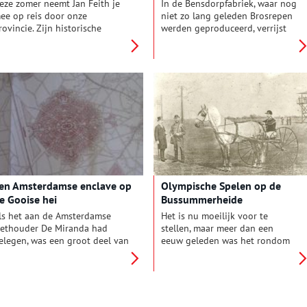
eze zomer neemt Jan Feith je
In de Bensdorpfabriek, waar nog
ee op reis door onze
niet zo lang geleden Brosrepen
rovincie. Zijn historische
werden geproduceerd, verrijst
eksten uit het album
een nieuwe stadswijk. In 2018
Zwerftochten door ons land:
nemen de eerste bewoners er
oord-Holland’ (1933) geven
hun intrek.
en beeld van zonnige duinen,
rukke pleinen en pittoreske
olders. Deze week: ‘Door
ooiland op stap!’
en Amsterdamse enclave op
Olympische Spelen op de
e Gooise hei
Bussummerheide
ls het aan de Amsterdamse
Het is nu moeilijk voor te
ethouder De Miranda had
stellen, maar meer dan een
elegen, was een groot deel van
eeuw geleden was het rondom
e Wester- en Bussummerheide
De Lange Heul een drukte van
en Amsterdamse enclave
belang. Ongeduldige paarden
eworden. Een tuinstad voor
met jockeys bereidden zich voor
0.000 Amsterdammers waar
op een spannende wedstrijd.
et goed toeven zou zijn. Nu