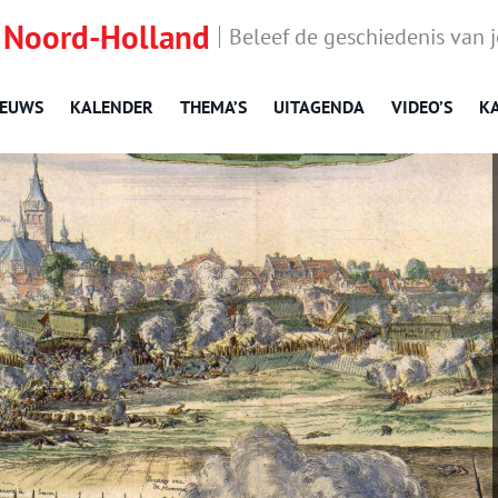
 Noord-Holland
Beleef de geschiedenis van 
IEUWS
KALENDER
THEMA’S
UITAGENDA
VIDEO’S
K