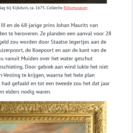
lag bij Kijkduin, ca. 1675. Collectie
Rijksmuseum
III en de 68-jarige prins Johan Maurits van
en te heroveren. Ze planden een aanval voor 28
geld zou worden door Staatse legertjes aan de
Huizerpoort, de Koepoort en aan de kant van de
ou vanuit Muiden over het water geschut
schieting. Door gebrek aan wind lukte het niet
-Vesting te krijgen, waarna het hele plan
had gefaald en tot een tweede zou het dat jaar
n elders nodig waren.