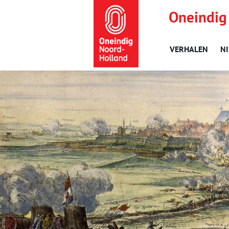
Oneindig
VERHALEN
N