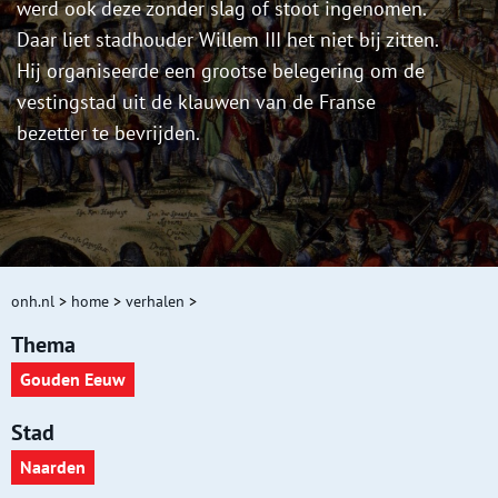
werd ook deze zonder slag of stoot ingenomen.
Daar liet stadhouder Willem III het niet bij zitten.
Hij organiseerde een grootse belegering om de
vestingstad uit de klauwen van de Franse
bezetter te bevrijden.
onh.nl
>
home
>
verhalen
>
Thema
Gouden Eeuw
Stad
Naarden