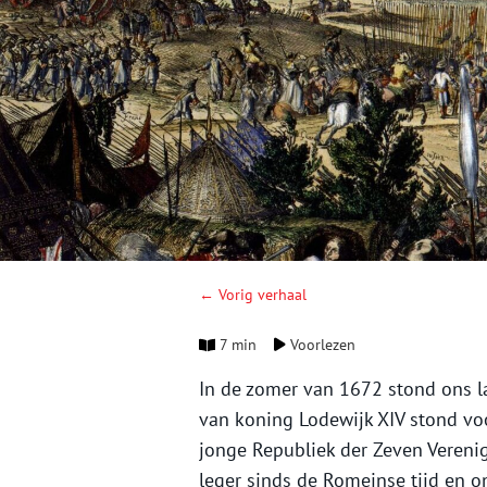
← Vorig verhaal
7 min
Voorlezen
In de zomer van 1672 stond ons l
van koning Lodewijk XIV stond v
jonge Republiek der Zeven Vereni
leger sinds de Romeinse tijd en o