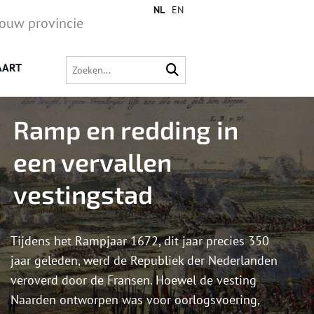
NL
EN
jouw provincie
AART
Ramp en redding in
een vervallen
vestingstad
Tijdens het Rampjaar 1672, dit jaar precies 350
jaar geleden, werd de Republiek der Nederlanden
veroverd door de Fransen. Hoewel de vesting
Naarden ontworpen was voor oorlogsvoering,