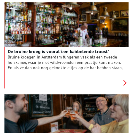
dan de ander. Drink je mee?
De bruine kroeg is vooral ‘een kabbelende troost’
Bruine kroegen in Amsterdam fungeren vaak als een tweede
huiskamer, waar je met wildvreemden een praatje kunt maken.
En als ze dan ook nog gekookte eitjes op de bar hebben staan,
en zelf hun gehaktballetjes draaien, dan kan er niks meer
misgaan.