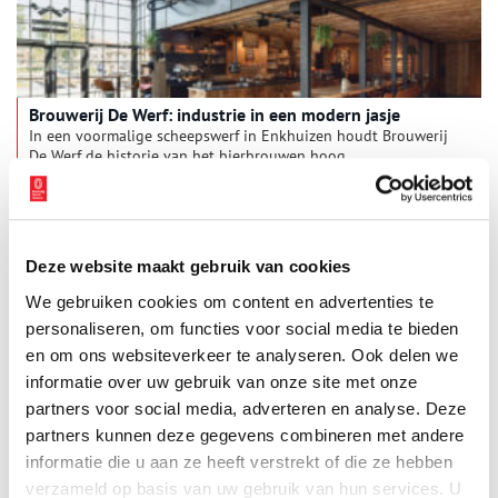
Brouwerij De Werf: industrie in een modern jasje
In een voormalige scheepswerf in Enkhuizen houdt Brouwerij
De Werf de historie van het bierbrouwen hoog.
Deze website maakt gebruik van cookies
We gebruiken cookies om content en advertenties te
personaliseren, om functies voor social media te bieden
en om ons websiteverkeer te analyseren. Ook delen we
informatie over uw gebruik van onze site met onze
partners voor social media, adverteren en analyse. Deze
partners kunnen deze gegevens combineren met andere
Weesp: bier, jenever, cacao
informatie die u aan ze heeft verstrekt of die ze hebben
Bier, jenever, chocolade – Weesp was er ooit wereldberoemd
verzameld op basis van uw gebruik van hun services. U