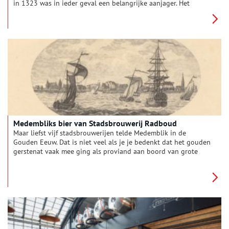
in 1323 was in ieder geval een belangrijke aanjager. Het
verklaart ook dat Amsterdam – een stad waar de ingrediënten
om te brouwen (schoon water, hop, gerst) niet direct
beschikbaar waren – kon uitgroeien tot een bierstad van
formaat. Want al snel werd de export van bier zo belangrijk dat
het ging lonen toch bier te brouwen in die stad. Een grote
afzetmarkt was immers gegarandeerd met al die schepen in de
haven. Een goed voorbeeld van een brouwerij die bij uitstek
voor de export werkte was brouwerij de Witte Haan.
Medembliks bier van Stadsbrouwerij Radboud
Maar liefst vijf stadsbrouwerijen telde Medemblik in de
Gouden Eeuw. Dat is niet veel als je je bedenkt dat het gouden
gerstenat vaak mee ging als proviand aan boord van grote
handelsschepen.