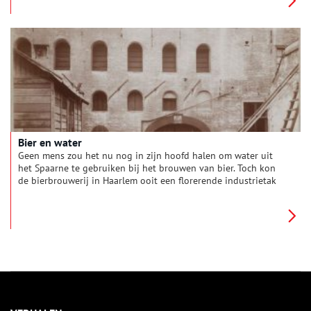
dan 170 landen. De vraag is natuurlijk: hoe heeft deze ooit
kleine, lokale brouwerij zijn wereldfaam verworven?
Bier en water
Geen mens zou het nu nog in zijn hoofd halen om water uit
het Spaarne te gebruiken bij het brouwen van bier. Toch kon
de bierbrouwerij in Haarlem ooit een florerende industrietak
worden dankzij de aanwezigheid van schoon Spaarnewater.