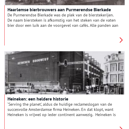
Haarlemse bierbrouwers aan Purmerendse Bierkade
De Purmerendse Bierkade was de plek van de bierstekerijen.
De naam biersteken is afkomstig van het steken van de vaten
bier door een luik aan de voorgevel van cafés. Alle panden aan
de Bierkade waren eens in bezit van Haarlemse bierbrouwers,
die hevig concurreerden met de Purmerendse brouwers.
Diverse panden aan de kade zijn thans monument en de
gevelwand is een beeldbepalend onderdeel van de historische
binnenstad van Purmerend.
Heineken: een heldere historie
‘Serving the planet’, aldus de huidige reclameslogan van de
succesvolle Amsterdamse firma Heineken. En dat klopt, want
Heineken is vrijwel op ieder continent aanwezig. Heineken is
een multinational in de bier- en drankensector en behoort tot
de grootste brouwerijen ter wereld. Het bedrijf is actief in meer