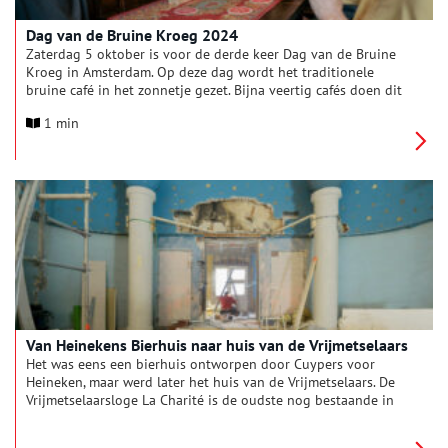
Dag van de Bruine Kroeg 2024
Zaterdag 5 oktober is voor de derde keer Dag van de Bruine
Kroeg in Amsterdam. Op deze dag wordt het traditionele
bruine café in het zonnetje gezet. Bijna veertig cafés doen dit
jaar mee en in veel cafés wordt iets extra’s georganiseerd.
1 min
Zoals een muziekoptreden, een jeneverproeverij of een
borrelhap van het huis. Het beleven en vieren van het unieke
karakter van de bruine kroeg staat op deze dag voorop.
Van Heinekens Bierhuis naar huis van de Vrijmetselaars
Het was eens een bierhuis ontworpen door Cuypers voor
Heineken, maar werd later het huis van de Vrijmetselaars. De
Vrijmetselaarsloge La Charité is de oudste nog bestaande in
Nederland en zij gebruiken een deel van het pand nog steeds.
In de gevel zijn de symbolen van de vrijmetselarij ook nog te