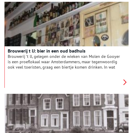
vergeten, maar de biografie ‘Gerard Heineken. De man, de stad
en het bier’, geschreven door Annejet van der Zijl in 2014,
bracht hier verandering in.
Brouwerij t IJ: bier in een oud badhuis
Brouwerij ’t IJ, gelegen onder de wieken van Molen de Gooyer
is een proeflokaal waar Amsterdammers, maar tegenwoordig
ook veel toeristen, graag een biertje komen drinken. In wat
vroeger een badhuis was wordt nu al het bier zelf gebrouwen.
Bezoekers kunnen proeven van bier met namen als Columbus,
Zatte en Struis, allen met het bekende struisvogellogo.