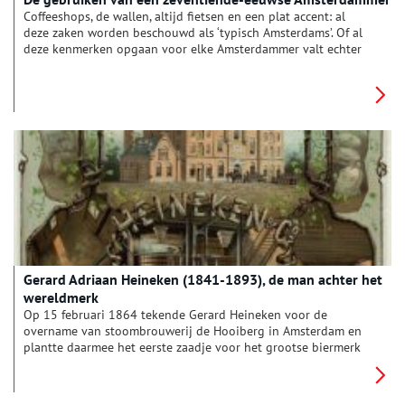
Coffeeshops, de wallen, altijd fietsen en een plat accent: al
deze zaken worden beschouwd als ‘typisch Amsterdams’. Of al
deze kenmerken opgaan voor elke Amsterdammer valt echter
te betwisten. Ook in de zeventiende eeuw bestonden er een
aantal typische gebruiken, waarmee de Amsterdammer zich
onderscheidde van buitenpoorters.
Gerard Adriaan Heineken (1841-1893), de man achter het
wereldmerk
Op 15 februari 1864 tekende Gerard Heineken voor de
overname van stoombrouwerij de Hooiberg in Amsterdam en
plantte daarmee het eerste zaadje voor het grootse biermerk
Heineken. De oprichter van Heineken en Co was een
vooruitstrevend zakenman die met zijn bedrijf grote
veranderingen doormaakte. Lange tijd leek zijn bestaan te zijn