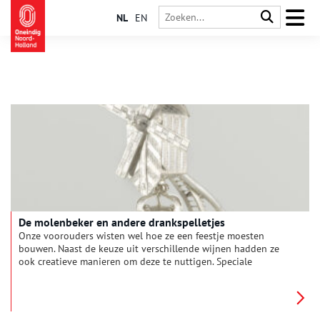
NL
EN
De molenbeker en andere drankspelletjes
Onze voorouders wisten wel hoe ze een feestje moesten
bouwen. Naast de keuze uit verschillende wijnen hadden ze
ook creatieve manieren om deze te nuttigen. Speciale
drinkglazen en andere ´stortebekers´ werden in de 17de eeuw
gebruikt om drankspelletjes mee te spelen. Deze zorgden voor
veel vermaak en natuurlijk grote dronkenschap. Van het lange
pasglas tot aan de zilveren molenbeker: de een nog gekker