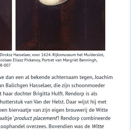
r Dircksz Hasselaer, voor 1624. Rijksmuseum het Muiderslot,
colaes Eliasz Pickenoy, Portret van Margriet Benningh,
58-007
we dan een al bekende achternaam tegen, Joachim
n Balichgen Hasselaer, die zijn schoonmoeder
haar dochter Brigitta Hulft. Rendorp is als
utterstuk van Van der Helst. Daar wijst hij met
 een biervaatje van zijn eigen brouwerij de Witte
altje ‘
product placement
’! Rendorp combineerde
 koophandel overzees. Bovendien was de
Witte