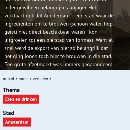
ieder geval een belangrijke aanjager. Het
verklaart ook dat Amsterdam – een stad waar de
ingrediënten om te brouwen (schoon water, hop,
gerst) niet direct beschikbaar waren - kon
uitgroeien tot een bierstad van formaat. Want al
snel werd de export van bier zo belangrijk dat
het ging lonen toch bier te brouwen in die stad.
Een grote afzetmarkt was immers gegarandeerd
met al die schepen in de haven. Een goed
onh.nl
>
home
>
verhalen
>
voorbeeld van een brouwerij die bij uitstek voor
de export werkte was brouwerij de Witte Haan.
Thema
Eten en drinken
Stad
Amsterdam