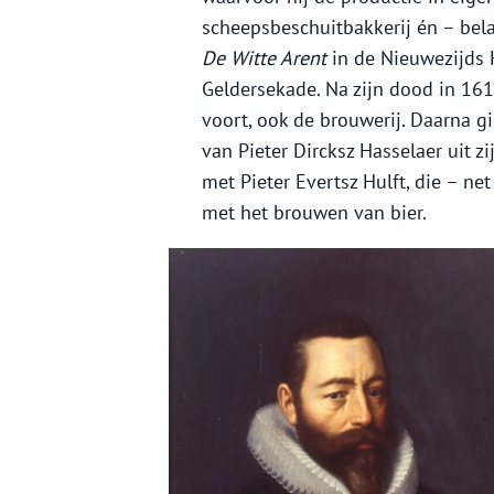
scheepsbeschuitbakkerij én – bela
De Witte Arent
in de Nieuwezijds
Geldersekade. Na zijn dood in 161
voort, ook de brouwerij. Daarna g
van Pieter Dircksz Hasselaer uit z
met Pieter Evertsz Hulft, die – n
met het brouwen van bier.