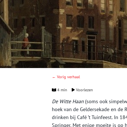
← Vorig verhaal
4 min
Voorlezen
De
Witte Haan
(soms ook simpel
hoek van de Geldersekade en de R
drinken bij Café ’t Tuinfeest. In 
Springer. Met enige moeite is op he