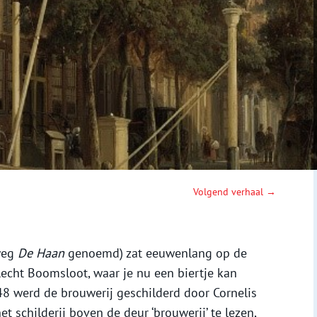
Volgend verhaal →
weg
De Haan
genoemd) zat eeuwenlang op de
echt Boomsloot, waar je nu een biertje kan
1848 werd de brouwerij geschilderd door Cornelis
t schilderij boven de deur ‘brouwerij’ te lezen,