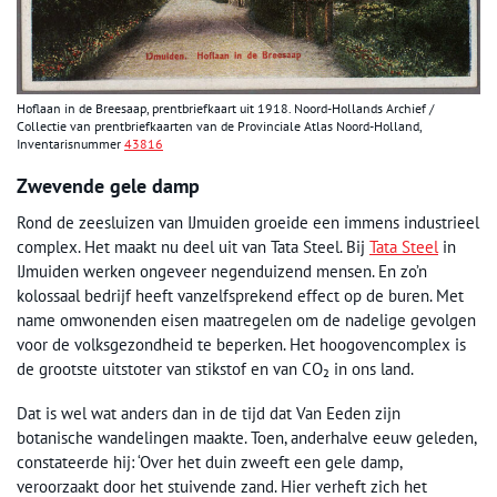
Hoflaan in de Breesaap, prentbriefkaart uit 1918. Noord-Hollands Archief /
Collectie van prentbriefkaarten van de Provinciale Atlas Noord-Holland,
Inventarisnummer
43816
Zwevende gele damp
Rond de zeesluizen van IJmuiden groeide een immens industrieel
complex. Het maakt nu deel uit van Tata Steel. Bij
Tata Steel
in
IJmuiden werken ongeveer negenduizend mensen. En zo’n
kolossaal bedrijf heeft vanzelfsprekend effect op de buren. Met
name omwonenden eisen maatregelen om de nadelige gevolgen
voor de volksgezondheid te beperken. Het hoogovencomplex is
de grootste uitstoter van stikstof en van CO₂ in ons land.
Dat is wel wat anders dan in de tijd dat Van Eeden zijn
botanische wandelingen maakte. Toen, anderhalve eeuw geleden,
constateerde hij: ‘Over het duin zweeft een gele damp,
veroorzaakt door het stuivende zand. Hier verheft zich het