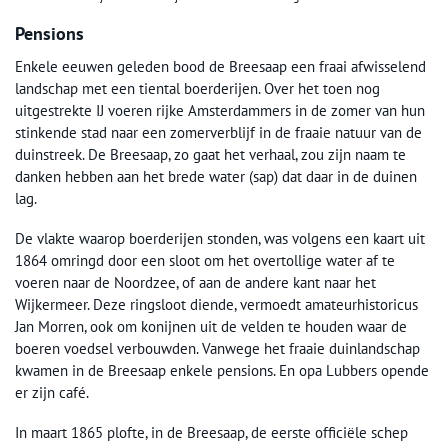
Pensions
Enkele eeuwen geleden bood de Breesaap een fraai afwisselend
landschap met een tiental boerderijen. Over het toen nog
uitgestrekte IJ voeren rijke Amsterdammers in de zomer van hun
stinkende stad naar een zomerverblijf in de fraaie natuur van de
duinstreek. De Breesaap, zo gaat het verhaal, zou zijn naam te
danken hebben aan het brede water (sap) dat daar in de duinen
lag.
De vlakte waarop boerderijen stonden, was volgens een kaart uit
1864 omringd door een sloot om het overtollige water af te
voeren naar de Noordzee, of aan de andere kant naar het
Wijkermeer. Deze ringsloot diende, vermoedt amateurhistoricus
Jan Morren, ook om konijnen uit de velden te houden waar de
boeren voedsel verbouwden. Vanwege het fraaie duinlandschap
kwamen in de Breesaap enkele pensions. En opa Lubbers opende
er zijn café.
In maart 1865 plofte, in de Breesaap, de eerste officiële schep