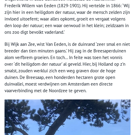
Frederik Willem van Eeden (1829-1901). Hij vertelde in 1866: ‘Wij
zijn hier in een heiligdom der natuur, waar de mensch zelden zijn
invloed uitoefent; waar alles opkomt, groeit en vergaat volgens
den loop der natuur; een waar oerwoud in het klein; zeldzaam in
ons zoo digt bevolkt vaderland.’
Bij Wijk aan Zee, wist Van Eeden, is de duinrand ‘zeer smal en niet
breeder dan tien minuten gaans.’ Hij zag in de Breesaperduinen
alom verfbrem groeien. En toch… In feite was toen het vonnis
over ‘dit heiligdom der natuur’ al geveld. Hier, bij Holland op z’n
smalst, zouden werklui zich een weg graven door de hoge
duinen. De Breesaap, een honderden hectaren grote open
duinvallei, moest verdwijnen om Amsterdam een directe
vaarverbinding met de Noordzee te geven.