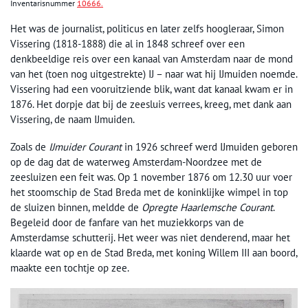
Inventarisnummer
10666.
Het was de journalist, politicus en later zelfs hoogleraar, Simon
Vissering (1818-1888) die al in 1848 schreef over een
denkbeeldige reis over een kanaal van Amsterdam naar de mond
van het (toen nog uitgestrekte) IJ – naar wat hij IJmuiden noemde.
Vissering had een vooruitziende blik, want dat kanaal kwam er in
1876. Het dorpje dat bij de zeesluis verrees, kreeg, met dank aan
Vissering, de naam IJmuiden.
Zoals de
IJmuider Courant
in 1926 schreef werd IJmuiden geboren
op de dag dat de waterweg Amsterdam-Noordzee met de
zeesluizen een feit was. Op 1 november 1876 om 12.30 uur voer
het stoomschip de Stad Breda met de koninklijke wimpel in top
de sluizen binnen, meldde de
Opregte Haarlemsche Courant
.
Begeleid door de fanfare van het muziekkorps van de
Amsterdamse schutterij. Het weer was niet denderend, maar het
klaarde wat op en de Stad Breda, met koning Willem III aan boord,
maakte een tochtje op zee.