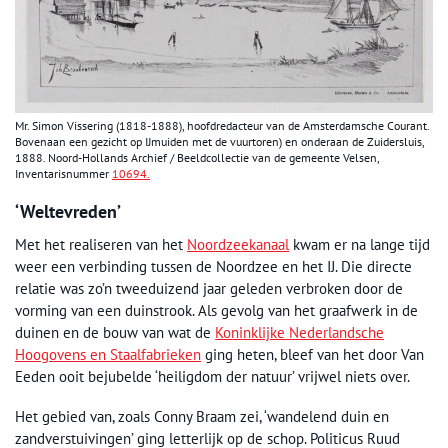
Mr. Simon Vissering (1818-1888), hoofdredacteur van de Amsterdamsche Courant.
Bovenaan een gezicht op IJmuiden met de vuurtoren) en onderaan de Zuidersluis,
1888. Noord-Hollands Archief / Beeldcollectie van de gemeente Velsen,
Inventarisnummer
10694.
‘Weltevreden’
Met het realiseren van het
Noordzeekanaal
kwam er na lange tijd
weer een verbinding tussen de Noordzee en het IJ. Die directe
relatie was zo’n tweeduizend jaar geleden verbroken door de
vorming van een duinstrook. Als gevolg van het graafwerk in de
duinen en de bouw van wat de
Koninklijke Nederlandsche
Hoogovens en Staalfabrieken
ging heten, bleef van het door Van
Eeden ooit bejubelde ‘heiligdom der natuur’ vrijwel niets over.
Het gebied van, zoals Conny Braam zei, ‘wandelend duin en
zandverstuivingen’ ging letterlijk op de schop. Politicus Ruud