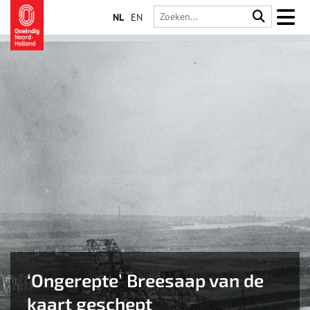
NL
EN
‘Ongerepte’ Breesaap van de
kaart geschept