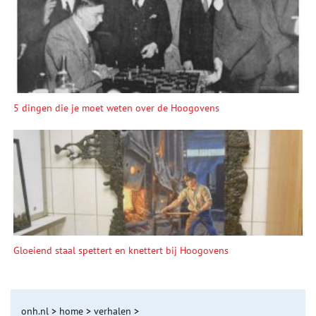
5 dingen die je moet weten over de Hoogovens
Gloeiend staal spettert en knettert bij Hoogovens
onh.nl
>
home
>
verhalen
>