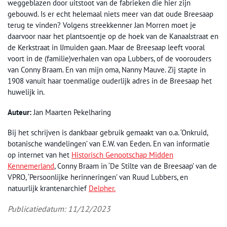
weggeblazen door uitstoot van de fabrieken die hier zijn
gebouwd. Is er echt helemaal niets meer van dat oude Breesaap
terug te vinden? Volgens streekkenner Jan Morren moet je
daarvoor naar het plantsoentje op de hoek van de Kanaalstraat en
de Kerkstraat in IJmuiden gaan. Maar de Breesaap leeft vooral
voort in de (familie)verhalen van opa Lubbers, of de voorouders
van Conny Braam. En van mijn oma, Nanny Mauve. Zij stapte in
1908 vanuit haar toenmalige ouderlijk adres in de Breesaap het
huwelijk in.
Auteur:
Jan Maarten Pekelharing
Bij het schrijven is dankbaar gebruik gemaakt van o.a. ‘Onkruid,
botanische wandelingen’ van E.W. van Eeden. En van informatie
op internet van het
Historisch Genootschap Midden
Kennemerland
, Conny Braam in ‘De Stilte van de Breesaap’ van de
VPRO, ‘Persoonlijke herinneringen’ van Ruud Lubbers, en
natuurlijk krantenarchief
Delpher.
Publicatiedatum: 11/12/2023