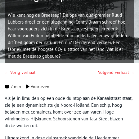
Wie kent nog de Breesaap? De opa van oud-premier Ruud
Lubbers dreef er een uitspanning. Conny Braam schreef hoe
haar voorouders zich in de Breesaap vestigden. Frederik
Willem van Eeden bejubelde ruim anderhalve eeuw geleden
dit ‘heiligdom der natuur’. En nu? Denderend verkeer. Een
fabriek met de hoogste CO₂ uitstoot van het land. Wat is er
met de Breesaap gebeurd?
← Vorig verhaal
Volgend verhaal →
7 min
Voorlezen
Als je in IJmuiden op een oude duintop aan de Kanaalstraat staat,
zie je een dynamisch stukje Noord-Holland. Een schip, hoog
beladen met containers, komt over zee aan varen. Hoge
windmolens. Hijskranen. Schoorstenen van Tata Steel blazen
dikke wolken uit.
Uitgerekend in deze duinstreek wandelde de Haarlemmer