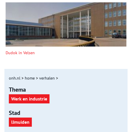
Dudok in Velsen
onh.nl
>
home
>
verhalen
>
Thema
Werk en industrie
Stad
IJmuiden