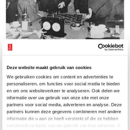
Max Euwe Na een schaakspel in 1935
Deze website maakt gebruik van cookies
Auteur:
Liza Koppenrade
We gebruiken cookies om content en advertenties te
personaliseren, om functies voor social media te bieden
Industrieel Erfgoed
en om ons websiteverkeer te analyseren. Ook delen we
2015 is het Europese jaar van het Industrieel Erfgoed. Oneindig
informatie over uw gebruik van onze site met onze
Noord-Holland vertelt aan de hand van dit themajaar de
partners voor social media, adverteren en analyse. Deze
geschiedenis van het Noordzeekanaalgebied en de Zaanstreek.
partners kunnen deze gegevens combineren met andere
De provincie Noord-Holland is hierin een belangrijke partner
informatie die u aan ze heeft verstrekt of die ze hebben
omdat zij het industrieel erfgoed wil behouden en de beleving
verzameld op basis van uw gebruik van hun services. U
hiervan door haar bewoners en bezoekers zo breed mogelijk