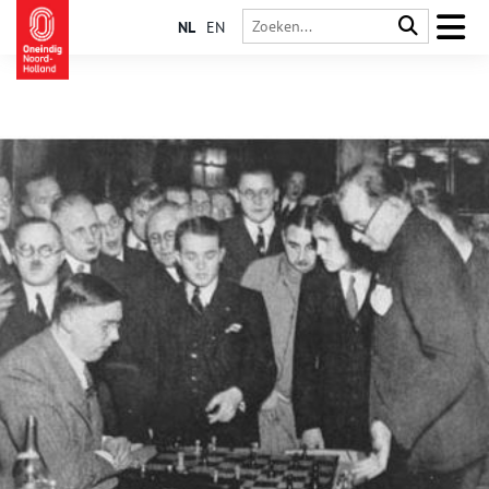
NL
EN