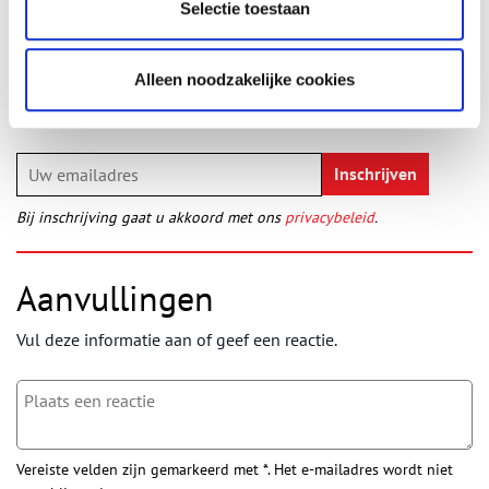
Selectie toestaan
Ontvang de nieuwsbrief
Wilt u op de hoogte blijven van de mooiste verhalen en het
Alleen noodzakelijke cookies
laatste erfgoednieuws? Schrijf u dan nu in voor onze
wekelijkse nieuwsbrief!
Bij inschrijving gaat u akkoord met ons
privacybeleid
.
Aanvullingen
Vul deze informatie aan of geef een reactie.
Vereiste velden zijn gemarkeerd met *. Het e-mailadres wordt niet