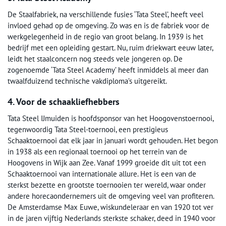
De Staalfabriek, na verschillende fusies ‘Tata Steel’, heeft veel
invloed gehad op de omgeving. Zo was en is de fabriek voor de
werkgelegenheid in de regio van groot belang. In 1939 is het
bedrijf met een opleiding gestart. Nu, ruim driekwart eeuw later,
leidt het staalconcern nog steeds vele jongeren op. De
zogenoemde ‘Tata Steel Academy’ heeft inmiddels al meer dan
twaalfduizend technische vakdiploma’s uitgereikt.
4. Voor de schaakliefhebbers
Tata Steel IJmuiden is hoofdsponsor van het Hoogovenstoernooi,
tegenwoordig Tata Steel-toernooi, een prestigieus
Schaaktoernooi dat elk jaar in januari wordt gehouden. Het begon
in 1938 als een regionaal toernooi op het terrein van de
Hoogovens in Wijk aan Zee. Vanaf 1999 groeide dit uit tot een
Schaaktoernooi van internationale allure. Het is een van de
sterkst bezette en grootste toernooien ter wereld, waar onder
andere horecaondernemers uit de omgeving veel van profiteren.
De Amsterdamse Max Euwe, wiskundeleraar en van 1920 tot ver
in de jaren vijftig Nederlands sterkste schaker, deed in 1940 voor