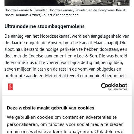
Noordzeekanaal bij IJmuiden Noordzeekanaal, IJmuiden en de Hoogovens. Beeld:
Noord-Hollands Archief, Collectie Kennemerland
Ultramoderne stoombaggermolens
De aanleg van het Noordzeekanaal werd een aangelegenheid van
de daartoe opgerichte Amsterdamsche Kanaal-Maatschappij. Die
sloot, na uiteraard de nodige perikelen te hebben doorstaan, een
deal met de Engelse aannemer Henry Lee & Son. Die was bereid
de enorme klus uit te voeren voor bijna dertig miljoen gulden,
zeven miljoen in cash en de rest in de vorm van obligaties en
preferente aandelen. Met niet al teveel ceremonieel begon het
werk op 8 maart 1865. De bouw van de sluizen, het kanaal en de
drooglegging van het grootste deel van het IJ ging gepaard met
een wonderlijk mengsel van traditionele en moderne techniek.
Polderjongens met kruiwagens en spaden deden het graafwerk,
Deze website maakt gebruik van cookies
zoals dat al eeuwenlang ging. Voor het op diepte brengen van het
kanaal werden destijds ultramoderne stoombaggermolens
We gebruiken cookies om content en advertenties te
ingezet.
personaliseren, om functies voor social media te bieden
en om ons websiteverkeer te analyseren. Ook delen we
Het was niet makkelijk, maar het lukte