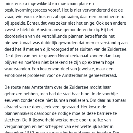
minstens zo ingewikkeld en moeizaam plan- en
besluitvormingsproces vooraf. Het is niet verwonderend dat de
vraag wie voor de kosten zal opdraaien, daar een prominente rol
bij speelde. Echter, dat was zeker niet het enige. Ook een andere
kwestie hield de Amsterdamse gemoederen bezig. Bij het
doordenken van de verschillende plannen betreffende het
nieuwe kanaal was duidelijk geworden dat men er verstandig aan
deed het IJ met een dijk voorgoed af te sluiten van de Zuiderzee.
De dijken van het te graven Noordzeekanaal konden dan laag
blijven en hoefden niet berekend te zijn op extreem hoge
waterstanden. Een kostenvoordeel van jewelste, maar een
emotioneel probleem voor de Amsterdamse gemeenteraad.
De route naar Amsterdam over de Zuiderzee mocht haar
gebreken hebben, toch had de stad haar bloei in de voorbije
eeuwen zonder deze niet kunnen realiseren. Om daar nu zomaar
afstand van te doen, leek veel gevraagd. Het kostte de
plannenmakers daardoor de nodige moeite deze barrière te
slechten. De Rijksoverheid werkte mee door uitgifte van
vergunningen en het scheppen van een wettelijk kader in
december 1862, maar ze was niet bereid mee te betalen. Dat