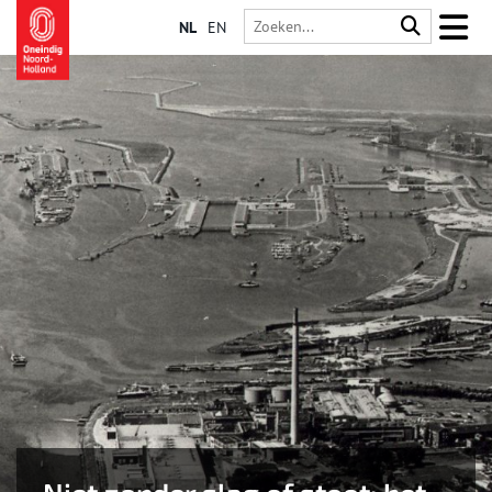
NL
EN