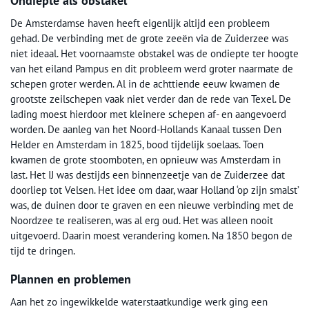
Ondiepte als obstakel
De Amsterdamse haven heeft eigenlijk altijd een probleem
gehad. De verbinding met de grote zeeën via de Zuiderzee was
niet ideaal. Het voornaamste obstakel was de ondiepte ter hoogte
van het eiland Pampus en dit probleem werd groter naarmate de
schepen groter werden. Al in de achttiende eeuw kwamen de
grootste zeilschepen vaak niet verder dan de rede van Texel. De
lading moest hierdoor met kleinere schepen af- en aangevoerd
worden. De aanleg van het Noord-Hollands Kanaal tussen Den
Helder en Amsterdam in 1825, bood tijdelijk soelaas. Toen
kwamen de grote stoomboten, en opnieuw was Amsterdam in
last. Het IJ was destijds een binnenzeetje van de Zuiderzee dat
doorliep tot Velsen. Het idee om daar, waar Holland ‘op zijn smalst’
was, de duinen door te graven en een nieuwe verbinding met de
Noordzee te realiseren, was al erg oud. Het was alleen nooit
uitgevoerd. Daarin moest verandering komen. Na 1850 begon de
tijd te dringen.
Plannen en problemen
Aan het zo ingewikkelde waterstaatkundige werk ging een