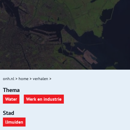
onh.nl
>
home
>
verhalen
>
Thema
Water
Werk en industrie
Stad
IJmuiden