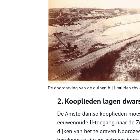
De doorgraving van de duinen bij IJmuiden tbv 
2. Kooplieden lagen dwar
De Amsterdamse kooplieden moest
eeuwenoude IJ-toegang naar de Zu
dijken van het te graven Noordzee
berekend te zijn op extreem hoge 