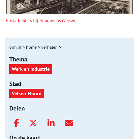
Gastarbeiders bij Hoogovens (Velsen)
onh.nl
>
home
>
verhalen
>
Thema
Werk en industrie
Stad
Velsen-Noord
Delen
Op de kaart