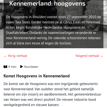
Kennemerland: hoogovens
De hoogovens in IJmuiden voeren sinds 27 september 2010 de
naam Tata Steel. Eerder heetten ze al Corus, Estel en helemaal
in het begin ‘Koninklijke Nederlandse Hoogovens en
Staalfabrieken’. Ondanks de naamwisselingen veranderde er
voor Kennemerland weinig. De rokende schoorstenen tekenen
zich al bijna een eeuw af tegen de horizon.
← Vorig verhaal
Volgend verhaal →
4 min
Voorlezen
Komst Hoogovens in Kennemerland
De komst van de Hoogovens was een ingrijpende gebeurtenis
voor Kennemerland. Van oudsher stond het gebied namelijk
bekend om zijn visserij en aardbeienteelt. Het gemeentebestuur
van Velsen was wel direct positief. De nieuwe industrie bood
werkgelegenheid en nieuwe kansen.