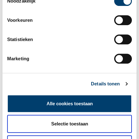
Noodzakelijk
economisch opzicht een flinke impuls gekregen. De multinational
zet jaarlijks miljarden om. Het bedrijf is bijna een dorp op zich
met een eigen spoorwegnet, orkest, brandweerkorps en museum.
Voorkeuren
Tot 1995 had het ook een eigen netnummer, 02514.
Statistieken
Marketing
Details tonen
Alle cookies toestaan
Selectie toestaan