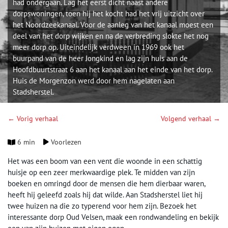
had ondergaan. Lag het eerst dicht naast andere
dorpswoningen, toen hij het kocht had het vrij uitzicht over
het Noordzeekanaal. Voor de aanleg van het kanaal moest een
deel van het dorp wijken en na de verbreding slokte het nog
meer dorp op. Uiteindelijk verdween in 1969 ook het
buurpand van de heer Jongkind en lag zijn huis aan de
Hoofdbuurtstraat 6 aan het kanaal aan het einde van het dorp.
Huis de Morgenzon werd door hem nagelaten aan
Stadsherstel.
← Vorig verhaal
Volgend verhaal →
6 min
Voorlezen
Het was een boom van een vent die woonde in een schattig
huisje op een zeer merkwaardige plek. Te midden van zijn
boeken en omringd door de mensen die hem dierbaar waren,
heeft hij geleefd zoals hij dat wilde. Aan Stadsherstel liet hij
twee huizen na die zo typerend voor hem zijn. Bezoek het
interessante dorp Oud Velsen, maak een rondwandeling en bekijk