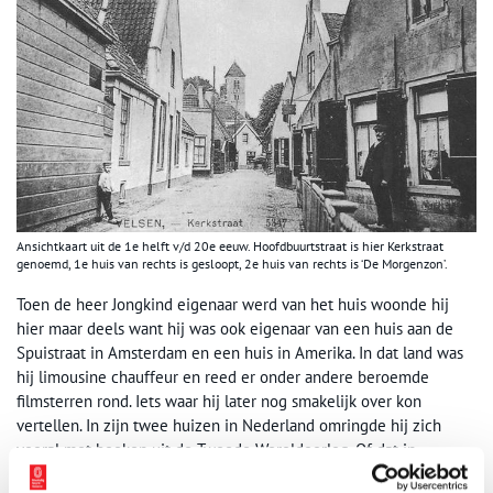
Ansichtkaart uit de 1e helft v/d 20e eeuw. Hoofdbuurtstraat is hier Kerkstraat
genoemd, 1e huis van rechts is gesloopt, 2e huis van rechts is ‘De Morgenzon’.
Toen de heer Jongkind eigenaar werd van het huis woonde hij
hier maar deels want hij was ook eigenaar van een huis aan de
Spuistraat in Amsterdam en een huis in Amerika. In dat land was
hij limousine chauffeur en reed er onder andere beroemde
filmsterren rond. Iets waar hij later nog smakelijk over kon
vertellen. In zijn twee huizen in Nederland omringde hij zich
vooral met boeken uit de Tweede Wereldoorlog. Of dat in
Amerika ook zo was dat weten we niet.