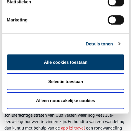
Statistieken
Marketing
Details tonen
Alle cookies toestaan
Selectie toestaan
Hoofdbuurtstraat 6. Foto: Rijksdienst voor Cultureel Erfgoed.
Maak een rondwandeling
Alleen noodzakelijke cookies
Wij raden u aan om eens rond te lopen in de historische,
schilderachtige straten van Oud Velsen waar nog veel 18e-
eeuwse gebouwen te vinden zijn. En houdt u van een wandeling
dan kunt u met behulp van de
app Izi.travel
een rondwandeling