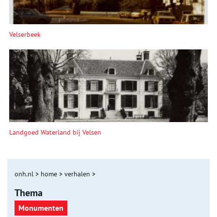
Velserbeek
Landgoed Waterland bij Velsen
onh.nl
>
home
>
verhalen
>
Thema
Monumenten