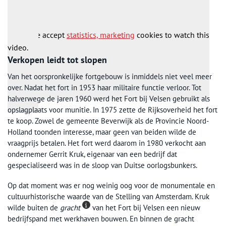
gebied tussen Haarlem en Castricum onder vuur genomen
worden. Op het fort was ruimte voor 343 soldaten.
Please accept
statistics, marketing
cookies to watch this
video.
Verkopen leidt tot slopen
Van het oorspronkelijke fortgebouw is inmiddels niet veel meer
over. Nadat het fort in 1953 haar militaire functie verloor. Tot
halverwege de jaren 1960 werd het Fort bij Velsen gebruikt als
opslagplaats voor munitie. In 1975 zette de Rijksoverheid het fort
te koop. Zowel de gemeente Beverwijk als de Provincie Noord-
Holland toonden interesse, maar geen van beiden wilde de
vraagprijs betalen. Het fort werd daarom in 1980 verkocht aan
ondernemer Gerrit Kruk, eigenaar van een bedrijf dat
gespecialiseerd was in de sloop van Duitse oorlogsbunkers.
Op dat moment was er nog weinig oog voor de monumentale en
cultuurhistorische waarde van de Stelling van Amsterdam. Kruk
wilde buiten de
gracht
van het Fort bij Velsen een nieuw
bedrijfspand met werkhaven bouwen. En binnen de gracht