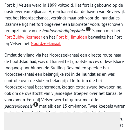
Fort bij Velsen werd in 1899 voltooid. Het fort is gebouwd op de
oostoever van Zijkanaal A, een kanaal dat de haven van Beverwijk
met het Noordzeekanaal verbindt maar ook voor de inundaties.
Daarmee ligt het fort ongeveer een kilometer vooruitgeschoven
ten opzichte van de
hoofdverdedigingslinie
. Samen met het
Fort Zuidwijkermeer
en het
Fort bij IJmuiden
bewaakte het Fort
bij Velsen het
Noordzeekanaal.
Omdat de vijand via het Noordzeekanaal een directe route naar
de hoofdstad had, was dit kanaal het grootste acces of kwetsbare
toegangspunt binnen de Stelling. Bovendien speelde het
Noordzeekanaal een belangrijke rol in de inundaties en was
controle over de sluizen belangrijk. De forten die het
Noordzeekanaal beschermden, kregen extra zware bewapening,
ook om de overtocht van vijandelijke troepen over het kanaal te
voorkomen. Fort bij Velsen werd uitgerust met drie
pantserkoepels
met elk een 15 cm-kanon. Twee koepels waren
onderdeel van het hoofdgebouw, één koepel zat in het
voorgebouw. Het bereik van de kanonnen was maar liefst 10 km.
Daarmee kon zowel de monding van het Noordzeekanaal als het