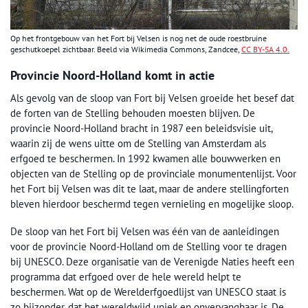
Op het frontgebouw van het Fort bij Velsen is nog net de oude roestbruine
geschutkoepel zichtbaar. Beeld via Wikimedia Commons, Zandcee,
CC BY-SA 4.0.
Provincie Noord-Holland komt in actie
Als gevolg van de sloop van Fort bij Velsen groeide het besef dat
de forten van de Stelling behouden moesten blijven. De
provincie Noord-Holland bracht in 1987 een beleidsvisie uit,
waarin zij de wens uitte om de Stelling van Amsterdam als
erfgoed te beschermen. In 1992 kwamen alle bouwwerken en
objecten van de Stelling op de provinciale monumentenlijst. Voor
het Fort bij Velsen was dit te laat, maar de andere stellingforten
bleven hierdoor beschermd tegen vernieling en mogelijke sloop.
De sloop van het Fort bij Velsen was één van de aanleidingen
voor de provincie Noord-Holland om de Stelling voor te dragen
bij UNESCO. Deze organisatie van de Verenigde Naties heeft een
programma dat erfgoed over de hele wereld helpt te
beschermen. Wat op de Werelderfgoedlijst van UNESCO staat is
zo bijzonder, dat het wereldwijd uniek en onvervangbaar is. De